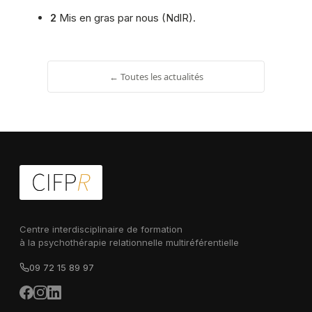
2
Mis en gras par nous (NdlR).
← Toutes les actualités
Centre interdisciplinaire de formation
à la psychothérapie relationnelle multiréférentielle
09 72 15 89 97