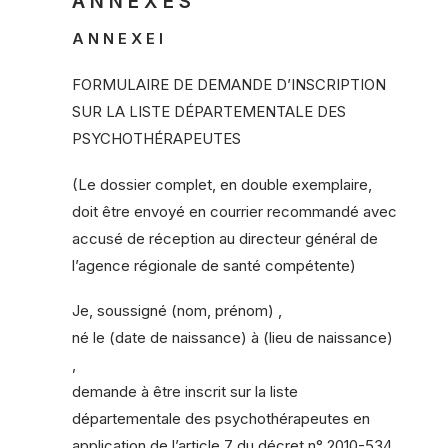
A N N E X E S
A N N E X E I
FORMULAIRE DE DEMANDE D’INSCRIPTION
SUR LA LISTE DÉPARTEMENTALE DES
PSYCHOTHÉRAPEUTES
(Le dossier complet, en double exemplaire,
doit être envoyé en courrier recommandé avec
accusé de réception au directeur général de
l’agence régionale de santé compétente)
Je, soussigné (nom, prénom) ,
né le (date de naissance) à (lieu de naissance)
,
demande à être inscrit sur la liste
départementale des psychothérapeutes en
application de l’article 7 du décret n° 2010-534