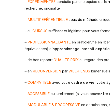
–
EXPÉRIMENTÉE
conduite par une équipe de
for
recherche, originalité
–
MULTIRÉFÉRENTIELLE
:
pas de méthode unique
– au
CURSUS
suffisant
et légitime pour vous form
–
PROFESSIONNALISANTE
en praticien/ne en libé
équivalences) d’
apprentissage intensif expérie
– de bon rapport
QUALITÉ PRIX
au regard des pres
– en
RECONVERSION
par
WEEK-ENDS
bimensuels 
–
COMPATIBLE
avec votre
cadre de vie
, votre
â
–
ACCESSIBLE
culturellement (si vous pouvez lire ce
–
MODULABLE & PROGRESSIVE
en certains cas, 