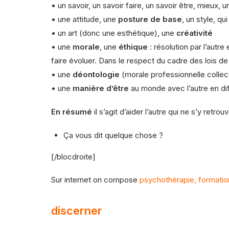
• un savoir, un savoir faire, un savoir être, mieux, 
• une attitude, une
posture de base
, un style, q
• un art (donc une esthétique), une
créativité
• une
morale
, une
éthique
: résolution par l’autr
faire évoluer. Dans le respect du cadre des lois de l
• une
déontologie
(morale professionnelle collect
• une
manière d’être
au monde avec l’autre en dif
En résumé
il s’agit d’aider l’autre qui ne s’y retro
Ça vous dit quelque chose ?
[/blocdroite]
Sur internet on compose
psychothérapie, formatio
discerner