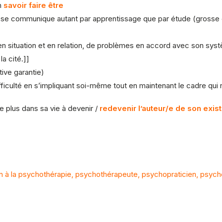
un
savoir faire être
ui se communique autant par apprentissage que par étude (grosse d
e en situation et en relation, de problèmes en accord avec son syst
a cité.]]
ive garantie)
ficulté en s’impliquant soi-même tout en maintenant le cadre qui
uve plus dans sa vie à devenir /
redevenir l’auteur/e de son exis
n à la psychothérapie, psychothérapeute, psychopraticien, psycho