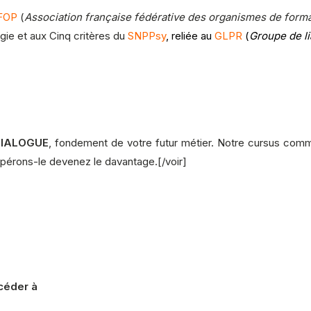
FOP
(
Association française fédérative des organismes de format
gie et aux Cinq critères du
SNPPsy
, reliée au
GLPR
(
Groupe de li
IALOGUE
, fondement de votre futur métier. Notre cursus co
espérons-le devenez le davantage.[/voir]
céder à