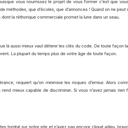
puisque vous nourrissez le projet de vous former c’est que vous 
 de méthodes, que d’écoles, que d’annonces ! Quand on ne peut r
s dont la réthorique commerciale promet la lune dans un seau.
ue là aussi mieux vaut détenir les clés du code. De toute façon la
érent. La plupart du temps plus de votre âge de toute façon.
spérance, requiert qu’on minimise les risques d’erreur. Alors co
 rend mieux capable de discriminer. Si vous n’avez jamais rien
tes tombé sur notre site et n’avez pas encore cliqué adieu, bravo