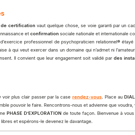
es
de certification
vaut quelque chose, se voie garanti par un cadre
connaissance et
confirmation
sociale nationale et internationale 
itre d’exercice professionnel de psychopraticien relationnel® 
equise à qui veut exercer dans un domaine qui n’admet ni l’amateu
sent. Il convient que leur engagement soit validé par
des inst
y voir plus clair passer par la case
rendez-vous
.
Place au
DIA
 semble pouvoir le faire. Rencontrons-nous et advienne que voudra
une
PHASE D’EXPLORATION
de toute façon. Bienvenue à vous
z libres et espérons-le devenez le davantage.