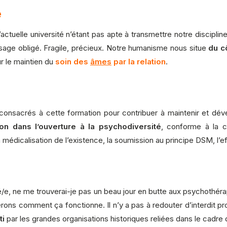
e
actuelle université n’étant pas apte à transmettre notre discipl
assage obligé. Fragile, précieux. Notre humanisme nous situe
du c
ur le maintien du
soin des
âmes
par la relation
.
e consacrés à cette formation pour contribuer à maintenir et d
ion dans l’ouverture à la psychodiversité
, conforme à la c
la médicalisation de l’existence, la soumission au principe DSM,
é/e, ne me trouverai-je pas un beau jour en butte aux psychothérape
erons comment ça fonctionne. Il n’y a pas à redouter d’interdit p
ti
par les grandes organisations historiques reliées dans le cadre