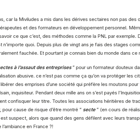
ns, car la Miviludes a mis dans les dérives sectaires non pas de
thérapeutes et des formateurs en développement personnel. Même s
savoir ce que c’est, des méthodes comme la PNL par exemple. Dan
t n’importe quoi. Depuis plus de vingt ans je fais des stages comme
éralement fauchée. Et pourtant je connais bien du monde dans ce m
ectes à l’assaut des entreprises
” pour un formateur douteux d
alisation abusive. ce n’est pas comme ça qu’on va protéger les 
e libérer des emprises d’une société qui préfère les moutons pour 
inquisiteur. Pendant deux mille ans on s’est payés l’Inquisition
 confisquer leur titre. Toutes les associations héritières de tradi
r, pour cause de risque d’être montré “
secte
” (en cours de réalis
st suspect, alors que quand des gens défilent avec leurs transpi
’ambiance en France ?!