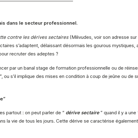
————————————————
is dans le secteur professionnel.
utte contre les dérives sectaires
(Milivudes, voir son adresse sur l
aires s’adaptent, délaissant désormais les gourous mystiques, a
pour recruter des adeptes ?
r par un banal stage de formation professionnelle ou de réinsertio
, ou s’il implique des mises en condition à coup de jeûne ou de 
re”
es partout : on peut parler de “
dérive sectaire
” quand il y a une 
s la vie de tous les jours. Cette dérive se caractérise également pa