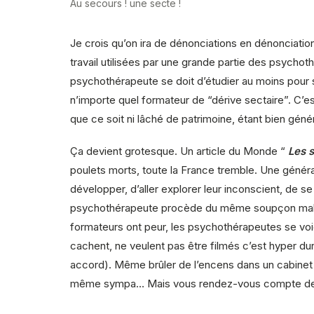
Au secours ! une secte !
Je crois qu’on ira de dénonciations en dénonciatio
travail utilisées par une grande partie des psycho
psychothérapeute se doit d’étudier au moins pour 
n’importe quel formateur de “dérive sectaire”. C’es
que ce soit ni lâché de patrimoine, étant bien gén
Ça devient grotesque. Un article du Monde “
Les s
poulets morts, toute la France tremble. Une génér
développer, d’aller explorer leur inconscient, de s
psychothérapeute procède du même soupçon malsain, 
formateurs ont peur, les psychothérapeutes se voient
cachent, ne veulent pas être filmés c’est hyper du
accord). Même brûler de l’encens dans un cabinet e
même sympa… Mais vous rendez-vous compte de l