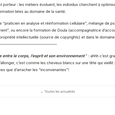
porteur : les métiers évoluent, les individus cherchent à optimise
rmation liées au domaine de la santé.
e “praticien en analyse et réinformation cellulaire”, mélange de ps
nnement”, ou encore la formation de Doula (accompagnatrice d’acc
propriété intellectuelle (source de copyrights) et dans le domaine
———————————————
ie entre le corps, l’esprit et son environnement
” : ahhh c’est gr
longer, c’est comme les cheveux blancs sur une tête qui vieillit : 
ées que d’arracher les “inconvenantes”!
← Toutes les actualités