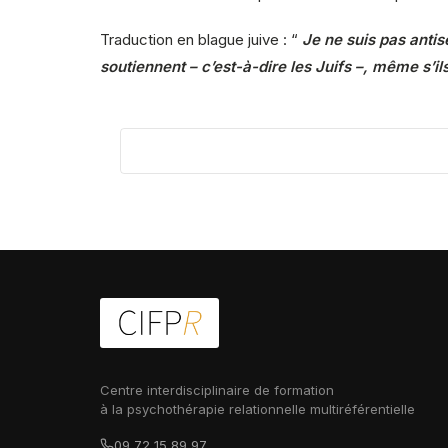
Traduction en blague juive : “
Je ne suis pas antis
soutiennent – c’est-à-dire les Juifs –, même s’il
Centre interdisciplinaire de formation
à la psychothérapie relationnelle multiréférentielle
09 72 15 89 97