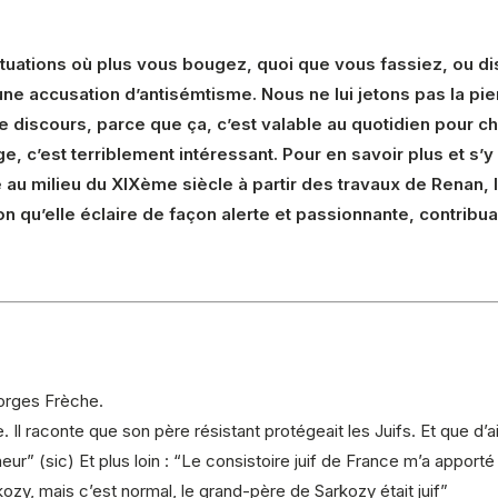
uations où plus vous bougez, quoi que vous fassiez, ou di
ne accusation d’antisémtisme. Nous ne lui jetons pas la pierr
 discours, parce que ça, c’est valable au quotidien pour ch
 c’est terriblement intéressant. Pour en savoir plus et s’y
au milieu du XIXème siècle à partir des travaux de Renan, li
n qu’elle éclaire de façon alerte et passionnante, contribu
eorges Frèche.
mite. Il raconte que son père résistant protégeait les Juifs. Et que
ur” (sic) Et plus loin : “Le consistoire juif de France m’a appor
kozy, mais c’est normal, le grand-père de Sarkozy était juif”