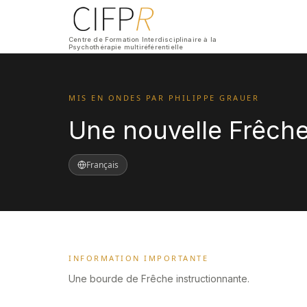
Centre de Formation Interdisciplinaire à la
Psychothérapie multiréférentielle
MIS EN ONDES PAR PHILIPPE GRAUER
Une nouvelle Frêche 
Français
INFORMATION IMPORTANTE
Une bourde de Frêche instructionnante.