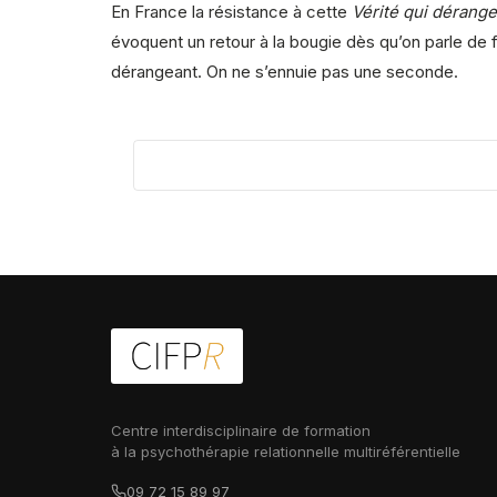
En France la résistance à cette
Vérité qui dérange
évoquent un retour à la bougie dès qu’on parle de fr
dérangeant. On ne s’ennuie pas une seconde.
Centre interdisciplinaire de formation
à la psychothérapie relationnelle multiréférentielle
09 72 15 89 97