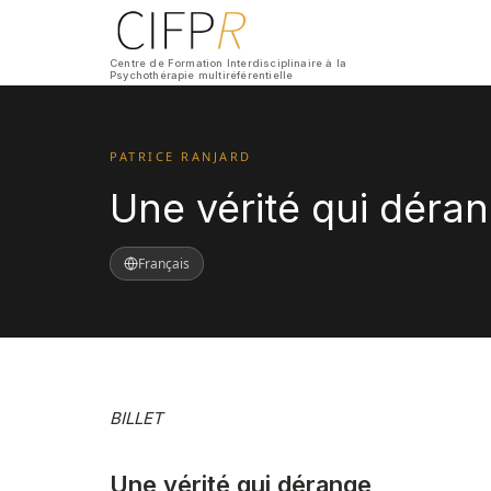
Centre de Formation Interdisciplinaire à la
Psychothérapie multiréférentielle
PATRICE RANJARD
Une vérité qui déra
Français
BILLET
Une vérité qui dérange