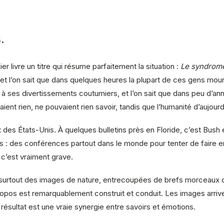
.
r livre un titre qui résume parfaitement la situation :
Le syndrome
s et l’on sait que dans quelques heures la plupart de ces gens mo
e à ses divertissements coutumiers, et l’on sait que dans peu d’an
ent rien, ne pouvaient rien savoir, tandis que l’humanité d’aujourd
des États-Unis. À quelques bulletins près en Floride, c’est Bush e
s : des conférences partout dans le monde pour tenter de faire ent
c’est vraiment grave.
surtout des images de nature, entrecoupées de brefs morceaux d
opos est remarquablement construit et conduit. Les images arriven
ésultat est une vraie synergie entre savoirs et émotions.