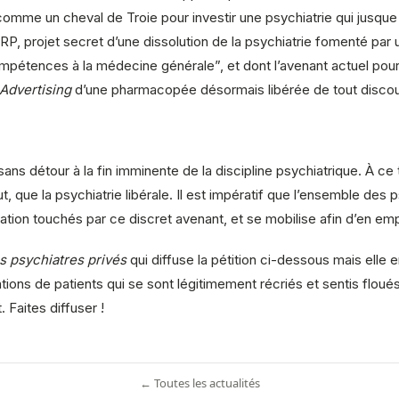
comme un cheval de Troie pour investir une psychiatrie qui jusque là
, projet secret d’une dissolution de la psychiatrie fomenté par u
compétences à la médecine générale”, et dont l’avenant actuel pou
Advertising
d’une pharmacopée désormais libérée de tout discour
s détour à la fin imminente de la discipline psychiatrique. À ce ti
t, que la psychiatrie libérale. Il est impératif que l’ensemble des
tion touchés par ce discret avenant, et se mobilise afin d’en empê
s psychiatres privés
qui diffuse la pétition ci-dessous mais elle 
tions de patients qui se sont légitimement récriés et sentis floué
 Faites diffuser !
← Toutes les actualités