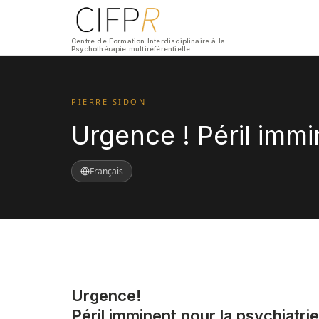
Centre de Formation Interdisciplinaire à la
Psychothérapie multiréférentielle
PIERRE SIDON
Urgence ! Péril immi
Français
Urgence!
Péril imminent pour la psychiatrie