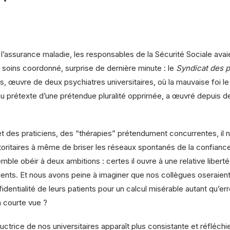
 l’assurance maladie, les responsables de la Sécurité Sociale avai
 soins coordonné, surprise de dernière minute : le
Syndicat des p
, œuvre de deux psychiatres universitaires, où la mauvaise foi le d
n au prétexte d’une prétendue pluralité opprimée, a œuvré depuis
des praticiens, des “thérapies” prétendument concurrentes, il ne r
utoritaires à même de briser les réseaux spontanés de la confiance
le obéir à deux ambitions : certes il ouvre à une relative liberté 
tients. Et nous avons peine à imaginer que nos collègues oseraien
entialité de leurs patients pour un calcul misérable autant qu’erro
à courte vue ?
trice de nos universitaires apparaît plus consistante et réfléchie 