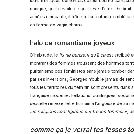
leurs mimiques démentes ou leur sourire carnassier
ironique, qu’il dévoile ce qu’il rêve d’être. On dir
années cinquante, il trône tel un enfant comblé au 
en forme de vagin charnu.
halo de romantisme joyeux
D’habitude, le
Ils ne pensent qu’à ça
est attribué a
montrant des femmes troussant des hommes terrorisé
puritanisme des féministes sans jamais tomber dans
par ses inversions, Georges n’oublie jamais de rendr
tous les territoires du féminin sont présents dans s
française moderne. Fellations, cunilingues, sodomie
sexuelle renvoie l’être humain à l’angoisse de sa m
les religions sont liguées contre les femmes
», di
comme ça je verrai tes fesses to