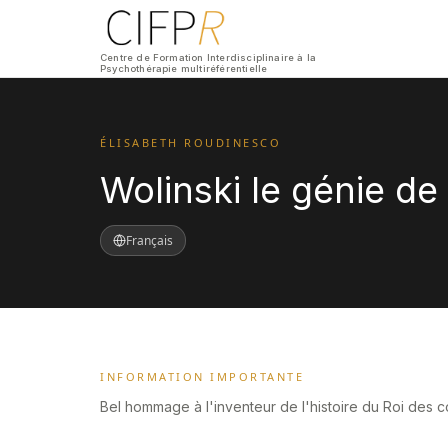
Centre de Formation Interdisciplinaire à la
Psychothérapie multiréférentielle
ÉLISABETH ROUDINESCO
Wolinski le génie de 
Français
INFORMATION IMPORTANTE
Bel hommage à l'inventeur de l'histoire du Roi des c