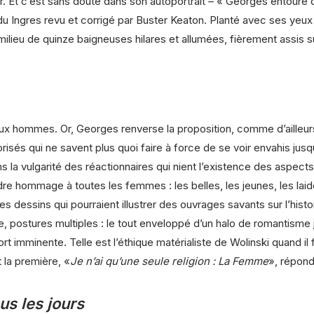
. Et c’est sans doute dans son autoportrait – « Georges entouré d
ait du Ingres revu et corrigé par Buster Keaton. Planté avec ses ye
milieu de quinze baigneuses hilares et allumées, fièrement assis s
ux hommes. Or, Georges renverse la proposition, comme d’ailleurs il
s qui ne savent plus quoi faire à force de se voir envahis jusque 
 la vulgarité des réactionnaires qui nient l’existence des aspect
e hommage à toutes les femmes : les belles, les jeunes, les laides,
es dessins qui pourraient illustrer des ouvrages savants sur l’hist
, postures multiples : le tout enveloppé d’un halo de romantisme jo
ort imminente. Telle est l’éthique matérialiste de Wolinski quand i
t la première, «
Je n’ai qu’une seule religion : La Femme
», répond
us les jours