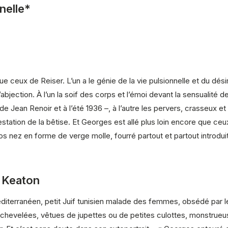
nnelle*
e ceux de Reiser. L’un a le génie de la vie pulsionnelle et du désir
abjection. À l’un la soif des corps et l’émoi devant la sensualité d
 Jean Renoir et à l’été 1936 –, à l’autre les pervers, crasseux et
on de la bêtise. Et Georges est allé plus loin encore que ceux d
s nez en forme de verge molle, fourré partout et partout introdui
r Keaton
iterranéen, petit Juif tunisien malade des femmes, obsédé par 
, échevelées, vêtues de jupettes ou de petites culottes, monstrue