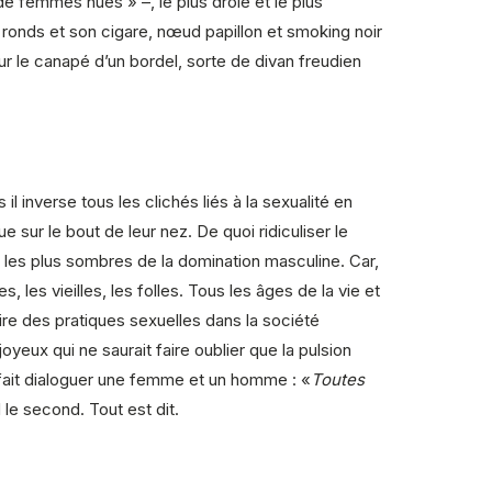
e femmes nues » –, le plus drôle et le plus
ux ronds et son cigare, nœud papillon et smoking noir
ur le canapé d’un bordel, sorte de divan freudien
 inverse tous les clichés liés à la sexualité en
sur le bout de leur nez. De quoi ridiculiser le
s les plus sombres de la domination masculine. Car,
 les vieilles, les folles. Tous les âges de la vie et
oire des pratiques sexuelles dans la société
yeux qui ne saurait faire oublier que la pulsion
l fait dialoguer une femme et un homme : «
Toutes
 le second. Tout est dit.