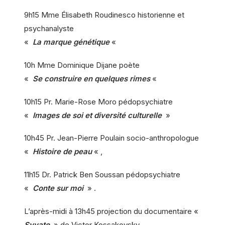
9h15 Mme Élisabeth Roudinesco historienne et
psychanalyste
«
La marque génétique
«
10h Mme Dominique Dijane poète
«
Se construire en quelques rimes
«
10h15 Pr. Marie-Rose Moro pédopsychiatre
«
Images de soi et diversité culturelle
»
10h45 Pr. Jean-Pierre Poulain socio-anthropologue
«
Histoire de peau
« ,
11h15 Dr. Patrick Ben Soussan pédopsychiatre
«
Conte sur moi
» .
L’après-midi à 13h45 projection du documentaire «
Svyato
» de Victor Kossakovsky