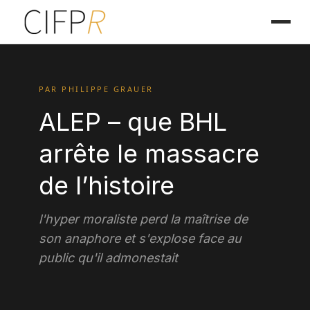
PAR PHILIPPE GRAUER
ALEP – que BHL
arrête le massacre
de l’histoire
l'hyper moraliste perd la maîtrise de
son anaphore et s'explose face au
public qu'il admonestait