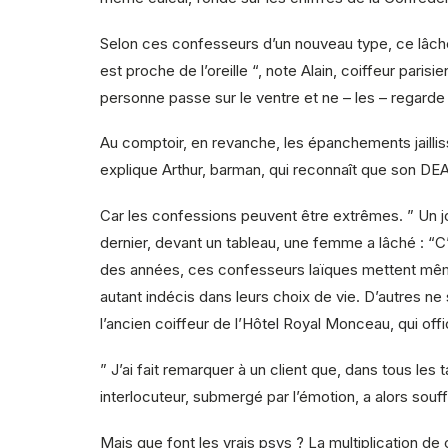
Selon ces confesseurs d’un nouveau type, ce lâche
est proche de l’oreille “, note Alain, coiffeur par
personne passe sur le ventre et ne – les – regarde 
Au comptoir, en revanche, les épanchements jaillis
explique Arthur, barman, qui reconnaît que son DEA 
Car les confessions peuvent être extrêmes. ” Un jou
dernier, devant un tableau, une femme a lâché : “C’
des années, ces confesseurs laïques mettent même 
autant indécis dans leurs choix de vie. D’autres ne 
l’ancien coiffeur de l’Hôtel Royal Monceau, qui off
” J’ai fait remarquer à un client que, dans tous les
interlocuteur, submergé par l’émotion, a alors soufflé 
Mais que font les vrais psys ? La multiplication d