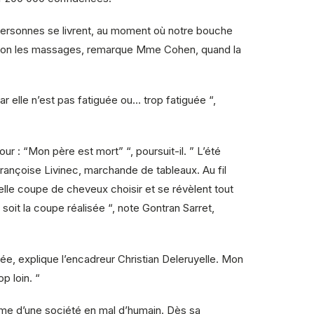
 personnes se livrent, au moment où notre bouche
, et non les massages, remarque Mme Cohen, quand la
 elle n’est pas fatiguée ou… trop fatiguée “,
r : “Mon père est mort” “, poursuit-il. ” L’été
Françoise Livinec, marchande de tableaux. Au fil
le coupe de cheveux choisir et se révèlent tout
 soit la coupe réalisée “, note Gontran Sarret,
chée, explique l’encadreur Christian Deleruyelle. Mon
op loin. “
tôme d’une société en mal d’humain. Dès sa