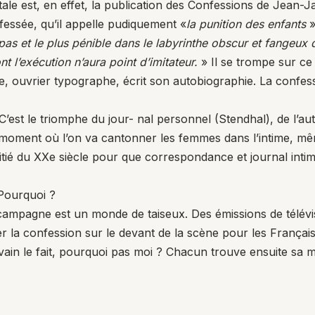
tale est, en effet, la publication des Confessions de Jean-J
essée, qu’il appelle pudiquement «
la punition des enfants
»
r pas et le plus pénible dans le labyrinthe obscur et fangeux
t l’exécution n’aura point d’imitateur.
» Il se trompe sur ce po
ne, ouvrier typographe, écrit son autobiographie. La confess
me. C’est le triomphe du jour- nal personnel (Stendhal), de l’
oment où l’on va cantonner les femmes dans l’intime, même 
oitié du XXe siècle pour que correspondance et journal in
 Pourquoi ?
 campagne est un monde de taiseux. Des émissions de télé
la confession sur le devant de la scène pour les Françai
vain le fait, pourquoi pas moi ? Chacun trouve ensuite sa médiat