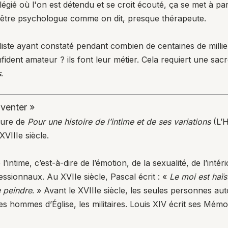
égié où l'on est détendu et se croit écouté, ça se met à pa
 être psychologue comme on dit, presque thérapeute.
aliste ayant constaté pendant combien de centaines de milli
dent amateur ? ils font leur métier. Cela requiert une sacr
s
.
nventer »
eure de
Pour une histoire de l’intime et de ses variations
(L’H
VIIIe siècle.
’intime, c’est-à-dire de l’émotion, de la sexualité, de l’intér
ssionnaux. Au XVIIe siècle, Pascal écrit : «
Le moi est haï
e peindre
. » Avant le XVIIIe siècle, les seules personnes auto
les hommes d’Église, les militaires. Louis XIV écrit ses Mém