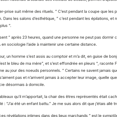
r-prise suit même des rituels. ” C’est pendant la coupe que les
isien. Dans les salons d’esthétique, ” c’est pendant les épilations
plus “.
sent ” après 23 heures, quand une personne ne peut pas dormir car
en sociologie l’aide à maintenir une certaine distance.
r, un homme s’est assis au comptoir et m’a dit, en guise de bonjou
est le bleu de ma mère”, et s’est effondrée en pleurs “, raconte 
au jour des noeuds personnels. ” Certains ne savent jamais quel
s’aiment pas et n’arrivent jamais à accepter leur image, quelle que
icie désormais à domicile.
 tableaux qu’il m’apportait, la chair des êtres représentés était ca
: “J’ai été un enfant battu.” Je me suis alors dit que j’étais allé tr
e ces révélations intimes dans des lieux marchands ” est le symp