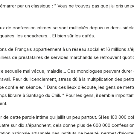
rrer par un classique : ” Vous ne trouvez pas que j’ai pris un peu
de confession intimes se sont multipliés depuis un demi-siècle. 
tiquaires, les encadreurs… Et bien sûr les cafés.
lions de Français appartiennent à un réseau social et 16 millions 
 milliers de prestataires de services marchands se retrouvent quot
ce sexuelle mal vécue, maladie… Ces monologues peuvent durer 
travail. Peur du licenciement, stress dû à la multiplication des pe
e se confie en séance. ” Dans ces lieux d’écoute, les gens se met
 libraire à Santiago du Chili. ” Pour les gens, il semble important
ent.
e cette parole intime qui jaillit un peu partout. Si les 160 000 co
quatre sur dix s’épanchent, cela donne plus de 600 000 confessio
ation nationale artisanale des instituts de beauté, permet d’ajou