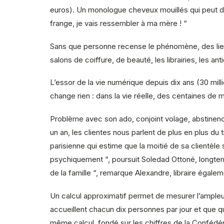
euros). Un monologue cheveux mouillés qui peut déma
frange, je vais ressembler à ma mère ! “
Sans que personne recense le phénomène, des lieux 
salons de coiffure, de beauté, les librairies, les an
L’essor de la vie numérique depuis dix ans (30 mil
change rien : dans la vie réelle, des centaines de
Problème avec son ado, conjoint volage, abstinen
un an, les clientes nous parlent de plus en plus du 
parisienne qui estime que la moitié de sa clientèl
psychiquement “, poursuit Soledad Ottoné, longtemps
de la famille “, remarque Alexandre, libraire égalem
Un calcul approximatif permet de mesurer l’ampleur d
accueillent chacun dix personnes par jour et que 
même calcul, fondé sur les chiffres de la Confédér