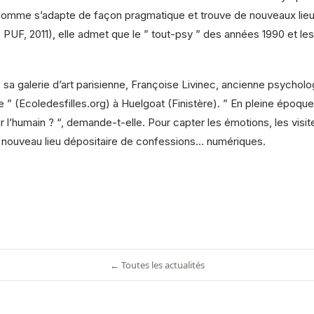
. L’homme s’adapte de façon pragmatique et trouve de nouveaux li
 PUF, 2011), elle admet que le ” tout-psy ” des années 1990 et les
 galerie d’art parisienne, Françoise Livinec, ancienne psychologu
 ” (Ecoledesfilles.org) à Huelgoat (Finistère). ” En pleine époque
our l’humain ? “, demande-t-elle. Pour capter les émotions, les vis
 nouveau lieu dépositaire de confessions… numériques.
← Toutes les actualités