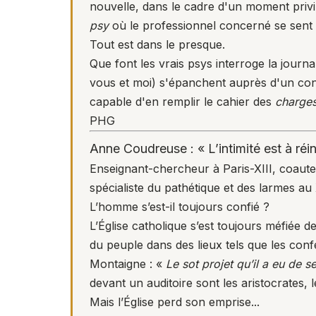
nouvelle, dans le cadre d'un moment privil
psy
où le professionnel concerné se sent
Tout est dans le presque.
Que font les vrais psys interroge la journ
vous et moi) s'épanchent auprès d'un confi
capable d'en remplir le cahier des
charge
PHG
Anne Coudreuse : « L’intimité est à réi
Enseignant-chercheur à Paris-XIII, coaut
spécialiste du pathétique et des larmes au X
L’homme s’est-il toujours confié ?
L’Église catholique s’est toujours méfiée de l
du peuple dans des lieux tels que les confe
Montaigne : «
Le sot projet qu’il a eu de s
devant un auditoire sont les aristocrates, 
Mais l’Église perd son emprise...