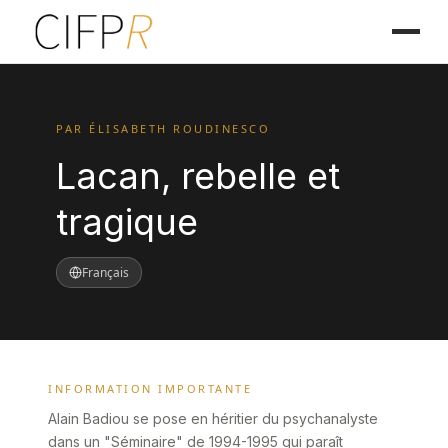
PAR ÉLISABETH ROUDINESCO
Lacan, rebelle et
tragique
Français
INFORMATION IMPORTANTE
Alain Badiou se pose en héritier du psychanalyste
dans un "Séminaire" de 1994-1995 qui paraît