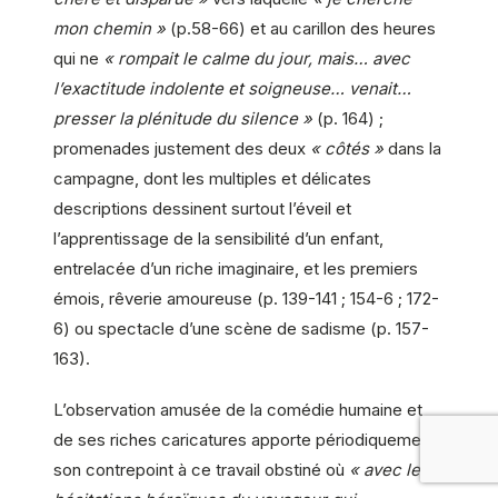
mon chemin »
(p.58-66) et au carillon des heures
qui ne
« rompait le calme du jour, mais… avec
l’exactitude indolente et soigneuse… venait…
presser la plénitude du silence »
(p. 164) ;
promenades justement des deux
« côtés »
dans la
campagne, dont les multiples et délicates
descriptions dessinent surtout l’éveil et
l’apprentissage de la sensibilité d’un enfant,
entrelacée d’un riche imaginaire, et les premiers
émois, rêverie amoureuse (p. 139-141 ; 154-6 ; 172-
6) ou spectacle d’une scène de sadisme (p. 157-
163).
L’observation amusée de la comédie humaine et
de ses riches caricatures apporte périodiquement
son contrepoint à ce travail obstiné où
« avec les