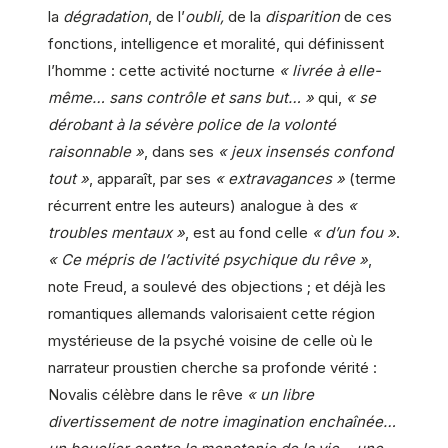
la
dégradation
, de l’
oubli,
de la
disparition
de ces
fonctions, intelligence et moralité, qui définissent
l’homme : cette activité nocturne
« livrée à elle-
même… sans contrôle et sans but… »
qui,
« se
dérobant à la sévère police de la volonté
raisonnable »
, dans ses
« jeux insensés confond
tout »
, apparaît, par ses
« extravagances »
(terme
récurrent entre les auteurs) analogue à des
«
troubles mentaux »
, est au fond celle
« d’un fou »
.
« Ce mépris de l’activité psychique du rêve »
,
note Freud, a soulevé des objections ; et déjà les
romantiques allemands valorisaient cette région
mystérieuse de la psyché voisine de celle où le
narrateur proustien cherche sa profonde vérité :
Novalis célèbre dans le rêve
« un libre
divertissement de notre imagination enchaînée…