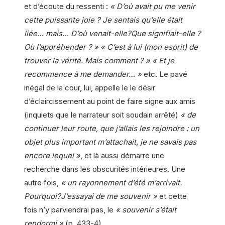
et d’écoute du ressenti :
« D’où avait pu me venir
cette puissante joie ? Je sentais qu’elle était
liée… mais… D’où venait-elle?Que signifiait-elle ?
Où l’appréhender ? »
« C’est à lui (mon esprit) de
trouver la vérité. Mais comment ? » « Et je
recommence à me demander… »
etc. Le pavé
inégal de la cour, lui, appelle le le désir
d’éclaircissement au point de faire signe aux amis
(inquiets que le narrateur soit soudain arrêté)
« de
continuer leur route, que j’allais les rejoindre : un
objet plus important m’attachait, je ne savais pas
encore lequel »
, et là aussi démarre une
recherche dans les obscurités intérieures. Une
autre fois,
« un rayonnement d’été m’arrivait.
Pourquoi?J’essayai de me souvenir »
et cette
fois n’y parviendrai pas, le
« souvenir s’était
rendormi »
(p. 433-4).