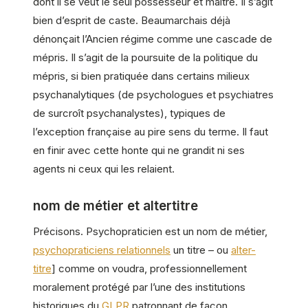
dont il se veut le seul possesseur et maître. Il s’agit
bien d’esprit de caste. Beaumarchais déjà
dénonçait l’Ancien régime comme une cascade de
mépris. Il s’agit de la poursuite de la politique du
mépris, si bien pratiquée dans certains milieux
psychanalytiques (de psychologues et psychiatres
de surcroît psychanalystes), typiques de
l’exception française au pire sens du terme. Il faut
en finir avec cette honte qui ne grandit ni ses
agents ni ceux qui les relaient.
nom de métier et altertitre
Précisons. Psychopraticien est un nom de métier,
psychopraticiens relationnels
un titre – ou
alter-
titre
] comme on voudra, professionnellement
moralement protégé par l’une des institutions
historiques du
GLPR
patronnant de façon