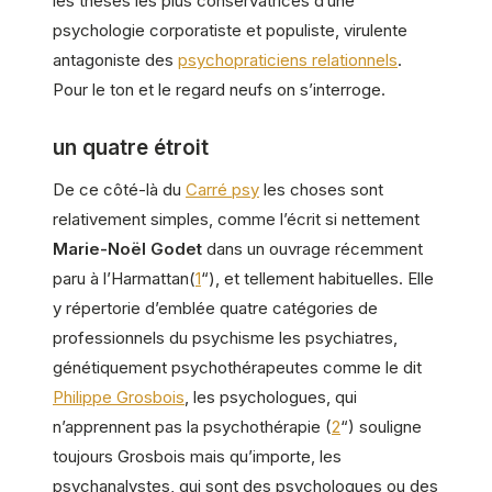
les thèses les plus conservatrices d’une
psychologie corporatiste et populiste, virulente
antagoniste des
psychopraticiens relationnels
.
Pour le ton et le regard neufs on s’interroge.
un quatre étroit
De ce côté-là du
Carré psy
les choses sont
relativement simples, comme l’écrit si nettement
Marie-Noël Godet
dans un ouvrage récemment
paru à l’Harmattan(
1
“), et tellement habituelles. Elle
y répertorie d’emblée quatre catégories de
professionnels du psychisme les psychiatres,
génétiquement psychothérapeutes comme le dit
Philippe Grosbois
, les psychologues, qui
n’apprennent pas la psychothérapie (
2
“) souligne
toujours Grosbois mais qu’importe, les
psychanalystes, qui sont des psychologues ou des