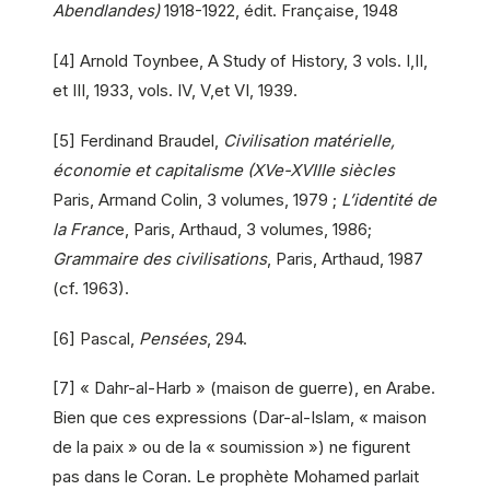
Abendlandes)
1918-1922, édit. Française, 1948
[4] Arnold Toynbee, A Study of History, 3 vols. I,II,
et III, 1933, vols. IV, V,et VI, 1939.
[5] Ferdinand Braudel,
Civilisation matérielle,
économie et capitalisme (XVe-XVIIIe siècles
Paris, Armand Colin, 3 volumes, 1979 ;
L’identité de
la Franc
e, Paris, Arthaud, 3 volumes, 1986;
Grammaire des civilisations
, Paris, Arthaud, 1987
(cf. 1963).
[6] Pascal,
Pensées
, 294.
[7] « Dahr-al-Harb » (maison de guerre), en Arabe.
Bien que ces expressions (Dar-al-Islam, « maison
de la paix » ou de la « soumission ») ne figurent
pas dans le Coran. Le prophète Mohamed parlait