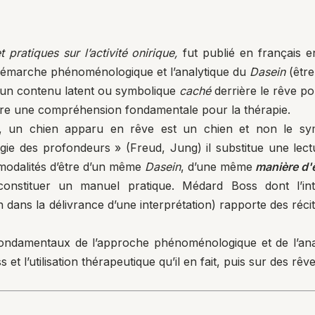
t pratiques sur l’activité onirique,
fut publié en français e
 démarche phénoménologique et l’analytique du
Dasein
(être
un contenu latent ou symbolique
caché
derrière le rêve po
uvre une compréhension fondamentale pour la thérapie.
un chien apparu en rêve est un chien et non le symb
ogie des profondeurs » (Freud, Jung) il substitue une lec
ux modalités d’être d’un même
Dasein
, d’une même
manière d'
onstituer un manuel pratique. Médard Boss dont l’int
dans la délivrance d’une interprétation) rapporte des récits
fondamentaux de l’approche phénoménologique et de l’an
 l’utilisation thérapeutique qu’il en fait, puis sur des rêv