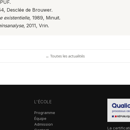
 PUF.
54, Desclée de Brouwer.
e existentielle
, 1989, Minuit.
insanalyse
, 2011, Vrin.
← Toutes les actualités
L'ÉCOLE
Programme
Équipe
Admission
La certificat