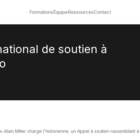
Formations
Équipe
Ressources
Contact
national de soutien à
co
ain Miller charge l'historienne, un Appel à soutien rassemblant à 