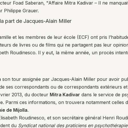
Docteur Foad Saberan,
"Affaire Mitra Kadivar – Il ne manquai
r Philippe Grauer.
la part de Jacques-Alain Miller
famille et les membres de leur école (ECF) ont pris l’habit
eurs de livres ou de films qui ne partagent pas leur opinion
sabeth Roudinesco. Il y eut, la même année, un procès inte
à son tour assignée par Jacques-Alain Miller pour avoir publ
 de ses correspondants ou de correspondants extérieurs et 
évrier 2013, du docteur
Mitra Kadivar
dans le service de ps
que. Parmi ces informations, on trouvera notamment celles 
e de Mijolla
.
Élisabeth Roudinesco, et son secrétaire général Henri Roud
sident du
Syndicat national des praticiens en psychothérapi