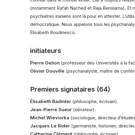
(notamment Rafah Nached et Raja Benslama). Et rien
psychiatres iraniens sont là pour en attester. L’util
démocratique. Nous appelons tous les psychanalyst
Élisabeth Roudinesco.
initiateurs
Pierre Delion
(professeur des Universités à la fa
Olivier Douville
(
psychanalyste
, maître de confé
Premiers signataires (64)
Élisabeth Badinter
(philosophe, écrivain).
Jean-Pierre Sueur
(sénateur).
Michel Wieviorka
(sociologue, directeur d’étude
Jacques Le Rider
(germaniste, historien, directe
Catherine Clément
(philosophe, écrivain).