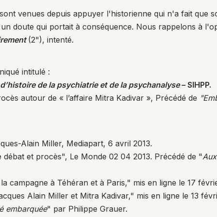
sont venues depuis appuyer l'historienne qui n'a fait que s
e d'un doute qui portait à conséquence. Nous rappelons à l
irement
(
2
"), intenté.
ué intitulé :
d’histoire de la psychiatrie et de la psychanalyse
– SIHPP.
ocès autour de « l’affaire Mitra Kadivar »
, Précédé de
"Emb
ques-Alain Miller
, Mediapart, 6 avril 2013.
 débat et procès"
, Le Monde 02 04 2013. Précédé de "
Aux
 la campagne à Téhéran et à Paris,"
mis en ligne le 17 févri
ques Alain Miller et Mitra Kadivar,"
mis en ligne le 13 fév
ité embarquée
" par Philippe Grauer.