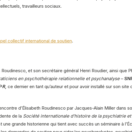
ellectuels, travailleurs sociaux.
el collectif international de soutien
.
h Roudinesco
, et son secrétaire général
Henri Roudier
, ainsi que
P
raticiens en
psychothérapie
relationnelle
et
psychanalyse
–
SN
P
R
,
ce dernier en tant qu’auteur et pour avoir installé sur son site 
ncontre d’Élisabeth Roudinesco par Jacques-Alain Miller dans so
idente de la
Société internationale d’histoire de la psychiatrie et
 une grande historienne qui tient avec succès un séminaire à l’Éc
é les demandes de soutien pour aider les psychanalystes, psychiat