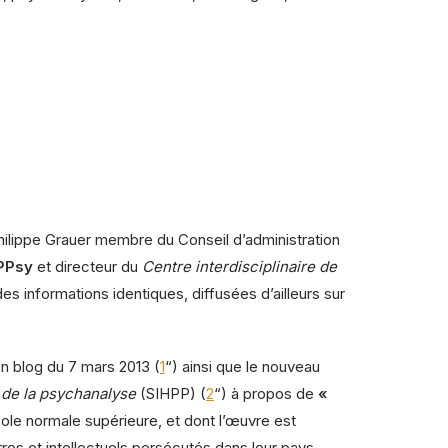
hilippe Grauer
membre du Conseil d’administration
PPsy
et directeur du
Centre
interdisciplinaire
de
des informations identiques, diffusées d’ailleurs sur
n blog du 7 mars 2013 (
1
“) ainsi que le nouveau
 de la
psychanalyse
(SIHPP) (
2
“) à propos de
«
ole normale supérieure, et dont l’œuvre est
res et intellectuels persécutés dans leur pays