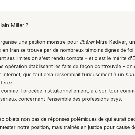
ain Miller ?
 organise une pétition monstre pour
libérer
Mitra Kadivar, un
es en Iran se trouve par de nombreux témoins dignes de fo
ant ses limites on s'est rendu compte – et c'est le mérite d
ne opération établissant les faits de façon controuvée – on
r internet, que tout cela ressemblait furieusement à un
hoa
éférez.
P comme il procède institutionnellement, a à son tour comme
sérieux concernant l'ensemble des professions psys.
ac objets non pas de réponses polémiques de qui aurait déc
contester notre position, mais traînés en justice pour cause