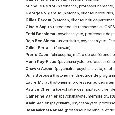
Michelle Perrot
(historienne, professeur émérite, 
Georges Vigarello
(historien, directeur d’études
Gilles Pécout
(historien, directeur du département
Gisèle Sapiro
(directrice de recherches au CNRS, 
Fethi Benslama
(
psychanalyste
, professeur de
p
Raja Ben Slama
(universitaire, psychanalyste, Fac
Gilles Perrault
(écrivain).
Pierre Zaoui
(philosophe, maître de conférence en 
Henri Rey-Flaud
(psychanalyste, professeur émérit
Chawki Azouri
(psychiatre, psychanalyste, chef d
Julia Borossa
(historienne, directrice de progra
Laure Murat
(historienne, professeur au départem
Patrice Chemla
(psychiatre des hôpitaux, chef d
Catherine Vanier
(psychanalyste, membre d’
Espa
Alain Vanier
(psychiatre, psychanalyste, profess
Jean Michel Rabaté
(professeur de langue et de l