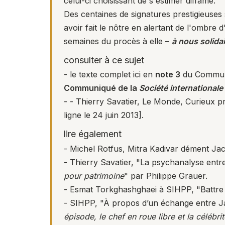
celui-ci choisissant de s'estimer diffamé.
Des centaines de signatures prestigieuses 
avoir fait le nôtre en alertant de l'ombr
semaines du procès à elle –
à nous solida
consulter à ce sujet
- le texte complet ici en
note 3
du Communiq
Communiqué de la
Société internationale 
- - Thierry Savatier, Le Monde,
Curieux pr
ligne le 24 juin 2013].
lire également
- Michel Rotfus,
Mitra Kadivar dément Jac
- Thierry Savatier,
"La psychanalyse entre
pour patrimoine
" par Philippe Grauer.
- Esmat Torkghashghaei à SIHPP,
"Battre
- SIHPP,
"À propos d’un échange entre Jac
épisode, le chef en roue libre et la célébr