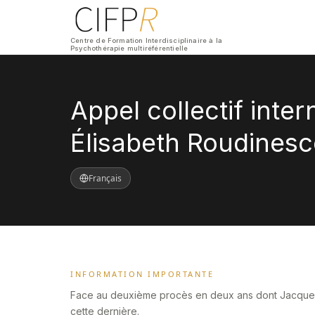
Centre de Formation Interdisciplinaire à la
Psychothérapie multiréférentielle
Appel collectif inter
Élisabeth Roudines
Français
INFORMATION IMPORTANTE
Face au deuxième procès en deux ans dont Jacques-Al
cette dernière.