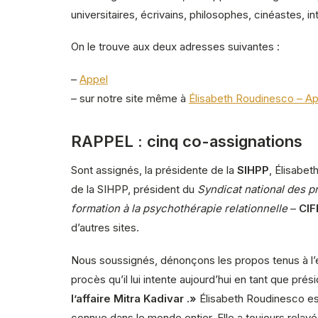
universitaires, écrivains, philosophes, cinéastes, int
On le trouve aux deux adresses suivantes :
–
Appel
– sur notre site même à
Élisabeth Roudinesco – App
RAPPEL : cinq co-assignations
Sont assignés, la présidente de la
SIHPP
,
Élisabet
de la SIHPP, président du
Syndicat national des p
formation à la
psychothérapie
relationnelle
–
CIF
d’autres sites.
Nous soussignés, dénonçons les propos tenus à l’e
procès qu’il lui intente aujourd’hui en tant que prés
l’affaire Mitra Kadivar .»
Élisabeth Roudinesco est
connue dans le monde entier. Elle a toujours relay