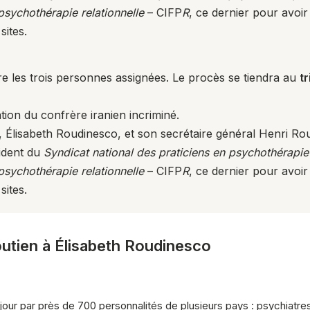
 psychothérapie relationnelle
– CIFP
R
, ce dernier pour avoir
sites.
les trois personnes assignées. Le procès se tiendra au
t
tion du confrère iranien incriminé.
, Élisabeth Roudinesco, et son secrétaire général Henri Ro
sident du
Syndicat national des praticiens en psychothérapi
 psychothérapie relationnelle
– CIFP
R
, ce dernier pour avoir
sites.
soutien à Élisabeth Roudinesco
e jour par près de 700 personnalités de plusieurs pays : psychiatre