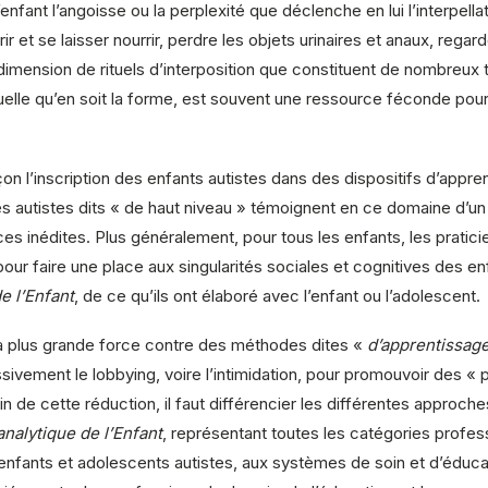
’enfant l’angoisse ou la perplexité que déclenche en lui l’interpella
 et se laisser nourrir, perdre les objets urinaires et anaux, regar
mension de rituels d’interposition que constituent de nombreux tr
 quelle qu’en soit la forme, est souvent une ressource féconde po
 l’inscription des enfants autistes dans des dispositifs d’apprent
 Les autistes dits « de haut niveau » témoignent en ce domaine d’
ces inédites. Plus généralement, pour tous les enfants, les pratic
ur faire une place aux singularités sociales et cognitives des en
e l’Enfant
, de ce qu’ils ont élaboré avec l’enfant ou l’adolescent.
la plus grande force contre des méthodes dites «
d’apprentissage
vement le lobbying, voire l’intimidation, pour promouvoir des « pr
in de cette réduction, il faut différencier les différentes approch
analytique de l’Enfant
, représentant toutes les catégories profe
enfants et adolescents autistes, aux systèmes de soin et d’éducat