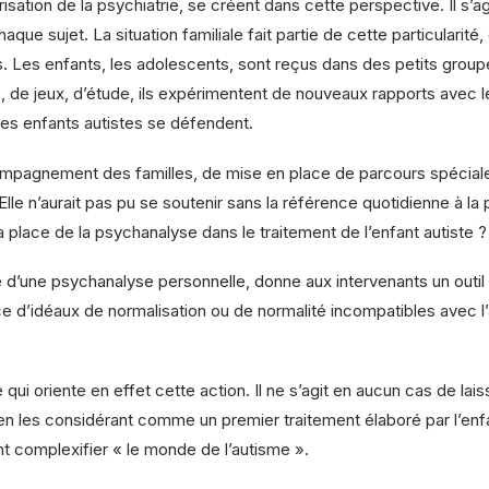
tion de la psychiatrie, se créent dans cette perspective. Il s’agit
aque sujet. La situation familiale fait partie de cette particularité, 
. Les enfants, les adolescents, sont reçus dans des petits groupes
s, de jeux, d’étude, ils expérimentent de nouveaux rapports avec 
les enfants autistes se défendent.
mpagnement des familles, de mise en place de parcours spécialem
lle n’aurait pas pu se soutenir sans la référence quotidienne à la
a place de la psychanalyse dans le traitement de l’enfant autiste
e d’une psychanalyse personnelle, donne aux intervenants un outil 
ance d’idéaux de normalisation ou de normalité incompatibles ave
qui oriente en effet cette action. Il ne s’agit en aucun cas de lais
 en les considérant comme un premier traitement élaboré par l’enf
 complexifier « le monde de l’autisme ».