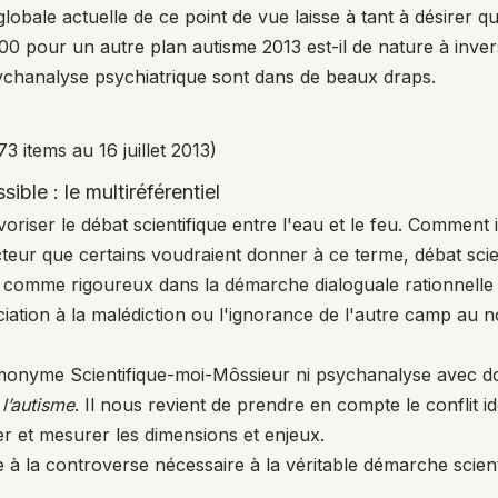
 globale actuelle de ce point de vue laisse à tant à désirer
00 pour un autre plan autisme 2013
est-il de nature à inv
 psychanalyse psychiatrique sont dans de beaux draps.
73 items au 16 juillet 2013)
ible : le multiréférentiel
riser le débat scientifique entre l'eau et le feu. Comment i
cteur que certains voudraient donner à ce terme, débat scie
re comme rigoureux dans la démarche dialoguale rationnell
nciation à la malédiction ou l'ignorance de l'autre camp au 
monyme Scientifique-moi-Môssieur ni psychanalyse avec dog
 l’autisme
. Il nous revient de prendre en compte le conflit i
er et mesurer les dimensions et enjeux.
e à la controverse nécessaire à la véritable démarche scient