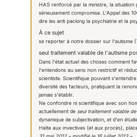
HAS renforcé par la ministre, la situation
sérieusement compromise. L'
Appel des 10
dire les anti packing la psychiatrie et la
À ce sujet
se reporter à notre
dossier sur l'autisme
(
seul traitement valable de l'autisme poss
Dans l'état actuel des choses comment favo
l'entendons au sens non restrictif et rédu
scientiste. Scientifique pouvant s'entend
diversité des facteurs, pratiquant la reno
jamais s'établir.
Ne confondre ni scientifique avec son ho
actuellement de
seul traitement valable de
dynamique de subjectivation, et d'en étudi
Halte aux invectives (et aux procès), plac
31 mai 2012 – modifié le 16 juillet 2013 –