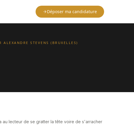
Déposer ma candidature
R ALEXANDRE STEVENS (BRUXELLES)
 au lecteur de se gratter la tête voire de s'arracher