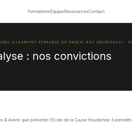
Formations
Équipe
Ressources
Contact
BANEL (CLERMONT-FERRAND) DR DANIEL ROY (BORDEAUX) - D
lyse : nos convictions
s & Avenir que présente l'École de la Cause freudienne. Il permettra