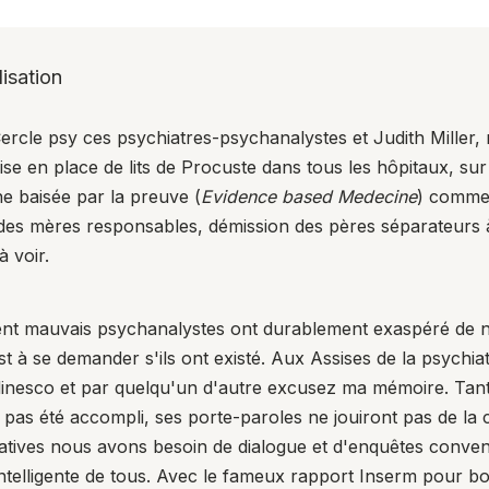
isation
Cercle psy
ces psychiatres-psychanalystes et Judith Miller, r
ise en place de lits de Procuste dans tous les hôpitaux, sur
ne baisée par la preuve (
Evidence based Medecine
) comme 
des mères responsables, démission des pères séparateurs à 
 voir.
t mauvais psychanalystes ont durablement exaspéré de n
est à se demander s'ils ont existé. Aux
Assises de la psychiat
inesco et par quelqu'un d'autre excusez ma mémoire. Tant 
pas été accompli, ses porte-paroles ne jouiront pas de la cr
atives nous avons besoin de dialogue et d'enquêtes conve
intelligente de tous. Avec le fameux rapport Inserm pour bo