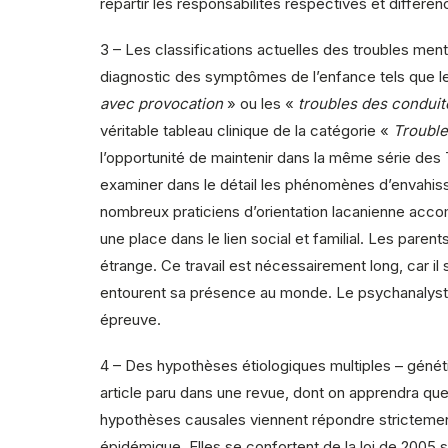
répartir les responsabilités respectives et différen
3 – Les classifications actuelles des troubles me
diagnostic des symptômes de l’enfance tels que le 
avec provocation
» ou les «
troubles des conduit
véritable tableau clinique de la catégorie «
Trouble
l’opportunité de maintenir dans la même série des T
examiner dans le détail les phénomènes d’envahisse
nombreux praticiens d’orientation lacanienne acco
une place dans le lien social et familial. Les parents
étrange. Ce travail est nécessairement long, car il
entourent sa présence au monde. Le psychanalyste, e
épreuve.
4 – Des hypothèses étiologiques multiples – généti
article paru dans une revue, dont on apprendra quel
hypothèses causales viennent répondre strictemen
épidémique. Elles se confortent de la loi de 2005 