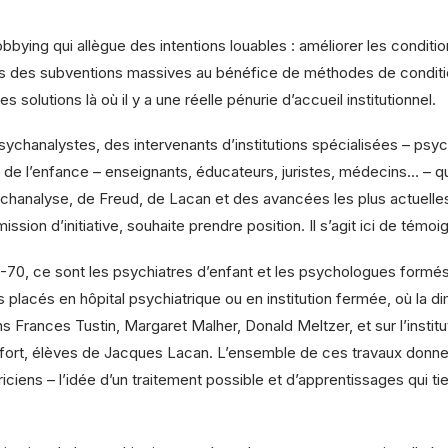
ying qui allègue des intentions louables : améliorer les conditions 
cs des subventions massives au bénéfice de méthodes de conditio
solutions là où il y a une réelle pénurie d’accueil institutionnel.
sychanalystes, des intervenants d’institutions spécialisées – psyc
de l’enfance – enseignants, éducateurs, juristes, médecins… – 
ychanalyse, de Freud, de Lacan et des avancées les plus actuelles 
ission d’initiative, souhaite prendre position. Il s’agit ici de témo
0-70, ce sont les psychiatres d’enfant et les psychologues form
 placés en hôpital psychiatrique ou en institution fermée, où la di
 Frances Tustin, Margaret Malher, Donald Meltzer, et sur l’instit
fort, élèves de Jacques Lacan. L’ensemble de ces travaux donne 
iciens – l’idée d’un traitement possible et d’apprentissages qui 