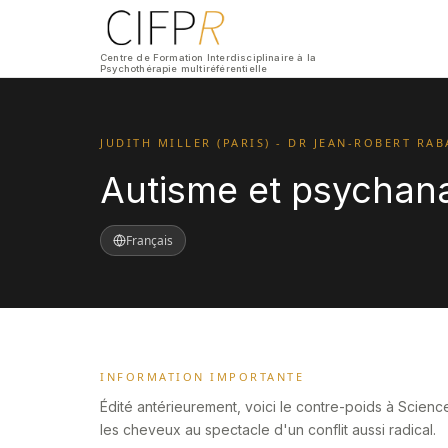
Centre de Formation Interdisciplinaire à la
Psychothérapie multiréférentielle
JUDITH MILLER (PARIS) - DR JEAN-ROBERT RA
Autisme et psychana
Français
INFORMATION IMPORTANTE
Édité antérieurement, voici le contre-poids à Science
les cheveux au spectacle d'un conflit aussi radical.