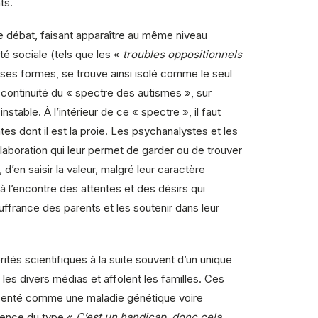
ts.
e débat, faisant apparaître au même niveau
é sociale (tels que les «
troubles oppositionnels
rses formes, se trouve ainsi isolé comme le seul
 continuité du « spectre des autismes », sur
table. À l’intérieur de ce « spectre », il faut
s dont il est la proie. Les psychanalystes et les
aboration qui leur permet de garder ou de trouver
, d’en saisir la valeur, malgré leur caractère
à l’encontre des attentes et des désirs qui
uffrance des parents et les soutenir dans leur
tés scientifiques à la suite souvent d’un unique
les divers médias et affolent les familles. Ces
ésenté comme une maladie génétique voire
ntence du type «
C’est un handicap, donc cela