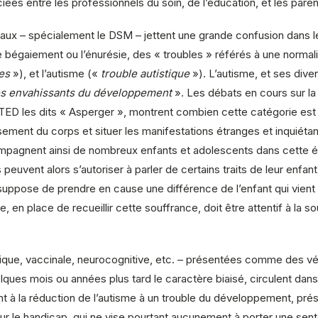
ciées entre les professionnels du soin, de l’éducation, et les paren
ntaux – spécialement le DSM – jettent une grande confusion dans l
bégaiement ou l’énurésie, des « troubles » référés à une normalit
es
»), et l’autisme («
trouble autistique
»). L’autisme, et ses dive
s envahissants du développement
». Les débats en cours sur la
ED les dits « Asperger », montrent combien cette catégorie est ins
ment du corps et situer les manifestations étranges et inquiétante
mpagnent ainsi de nombreux enfants et adolescents dans cette él
 peuvent alors s’autoriser à parler de certains traits de leur enfant
 suppose de prendre en cause une différence de l’enfant qui vient 
n place de recueillir cette souffrance, doit être attentif à la so
que, vaccinale, neurocognitive, etc. – présentées comme des véri
ques mois ou années plus tard le caractère biaisé, circulent dans 
t à la réduction de l’autisme à un trouble du développement, pr
sur le handicap, qui ne vise pourtant aucunement à porter une se