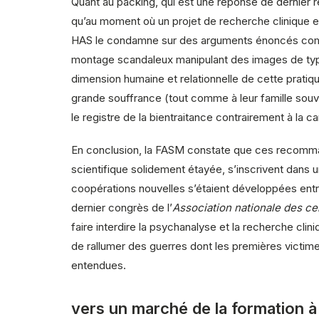
Quant au packing, qui est une réponse de dernier r
qu’au moment où un projet de recherche clinique est 
HAS le condamne sur des arguments énoncés comme e
montage scandaleux manipulant des images de type fi
dimension humaine et relationnelle de cette pratiqu
grande souffrance (tout comme à leur famille souve
le registre de la bientraitance contrairement à la car
En conclusion, la FASM constate que ces recomman
scientifique solidement étayée, s’inscrivent dan
coopérations nouvelles s’étaient développées e
dernier congrès de l’
Association nationale des c
faire interdire la psychanalyse et la recherche clin
de rallumer des guerres dont les premières victimes
entendues.
vers un marché de la formation a