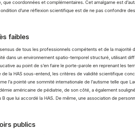
re, que coordonnées et complémentaires. Cet amalgame est d’auta
ondition d’une réflexion scientifique est de ne pas confondre des 
rès faibles
consensus de tous les professionnels compétents et de la majorité
té dans un environnement spatio-temporel structuré, utilisant diffe
éducative au point de s’en faire le porte-parole en reprenant les 
e la HAS sous-entend, les critères de validité scientifique conc
e l’a pointé une sommité internationale de l’autisme telle que L
émie américaine de pédiatrie, de son côté, a également soulign
s du B que lui accordé la HAS. De même, une association de personn
oirs publics