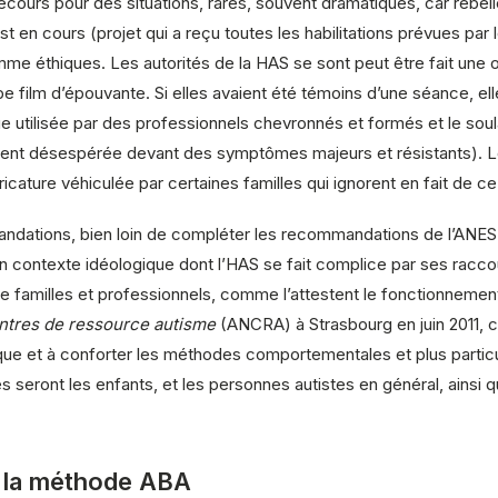
ecours pour des situations, rares, souvent dramatiques, car rebell
en cours (projet qui a reçu toutes les habilitations prévues par les
́thiques. Les autorités de la HAS se sont peut être fait une opini
lm d’épouvante. Si elles avaient été témoins d’une séance, ell
e utilisée par des professionnels chevronnés et formés et le so
nt désespérée devant des symptômes majeurs et résistants). Le 
icature véhiculée par certaines familles qui ignorent en fait de ce d
dations, bien loin de compléter les recommandations de l’ANESM
s un contexte idéologique dont l’HAS se fait complice par ses rac
ntre familles et professionnels, comme l’attestent le fonctionneme
entres de ressource autisme
(ANCRA) à Strasbourg en juin 2011, c
ique et à conforter les méthodes comportementales et plus particuli
 seront les enfants, et les personnes autistes en général, ainsi q
̀ la méthode ABA