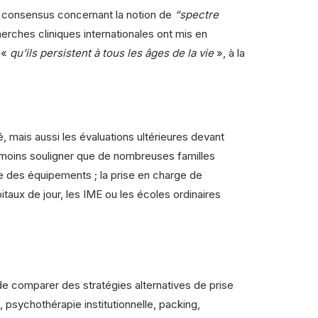
de consensus concernant la notion de
“spectre
echerches cliniques internationales ont mis en
e «
qu’ils persistent à tous les âges de la vie
», à la
, mais aussi les évaluations ultérieures devant
anmoins souligner que de nombreuses familles
ce des équipements ; la prise en charge de
taux de jour, les IME ou les écoles ordinaires
e comparer des stratégies alternatives de prise
sychothérapie institutionnelle, packing,