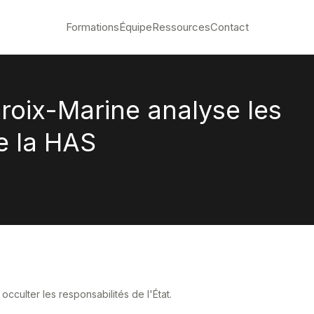
Formations
Équipe
Ressources
Contact
roix-Marine analyse les
e la HAS
 occulter les responsabilités de l'État.