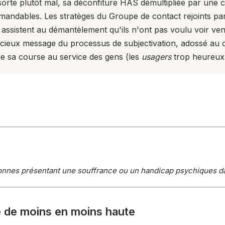
rte plutôt mal, sa déconfiture HAS démultipliée par une c
mmandables. Les stratèges du Groupe de contact rejoints pa
 assistent au démantèlement qu'ils n'ont pas voulu voir veni
écieux message du processus de subjectivation, adossé au 
ue sa course au service des gens (les
usagers
trop heureux 
nnes présentant une souffrance ou un handicap psychiques dan
é de moins en moins haute