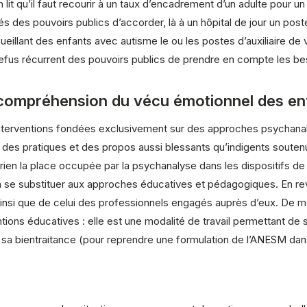
n lit qu’il faut recourir à un taux d’encadrement d’un adulte pour
és des pouvoirs publics d’accorder, là à un hôpital de jour un post
ccueillant des enfants avec autisme le ou les postes d’auxiliaire d
 refus récurrent des pouvoirs publics de prendre en compte les be
 compréhension du vécu émotionnel des en
erventions fondées exclusivement sur des approches psychanalyti
riori, des pratiques et des propos aussi blessants qu’indigents soute
rien la place occupée par la psychanalyse dans les dispositifs d
à se substituer aux approches éducatives et pédagogiques. En re
insi que de celui des professionnels engagés auprès d’eux. De mê
ions éducatives : elle est une modalité de travail permettant de s
 sur sa bientraitance (pour reprendre une formulation de l’ANESM d