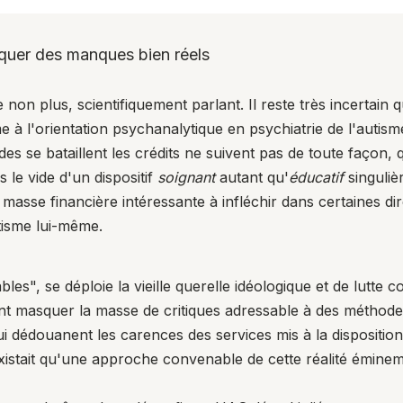
quer des manques bien réels
on plus, scientifiquement parlant. Il reste très incertain qu'
me à l'orientation psychanalytique en psychiatrie de l'autism
es se bataillent les crédits ne suivent pas de toute façon, 
s le vide d'un dispositif
soignant
autant qu'
éducatif
singuli
 masse financière intéressante à infléchir dans certaines di
utisme lui-même.
les", se déploie la vieille querelle idéologique et de lutte 
nt masquer la masse de critiques adressable à des méthod
ui dédouanent les carences des services mis à la dispositio
xistait qu'une approche convenable de cette réalité éminem