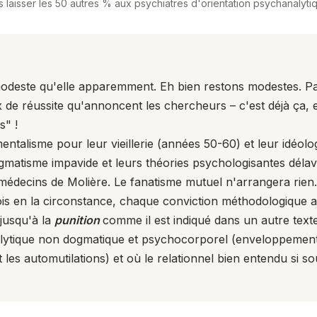
s laisser les 50 autres % aux psychiatres d'orientation psychanalyt
modeste qu'elle apparemment. Eh bien restons modestes. Pas
x de réussite qu'annoncent les chercheurs – c'est déjà ça, e
s" !
entalisme pour leur vieillerie (années 50-60) et leur idéol
matisme impavide et leurs théories psychologisantes délav
médecins de Molière. Le fanatisme mutuel n'arrangera rien.
 bois en la circonstance, chaque conviction méthodologique a
jusqu'à la
punition
comme il est indiqué dans un
autre text
lytique non dogmatique et psychocorporel (enveloppement 
nt les automutilations) et où le relationnel bien entendu si s