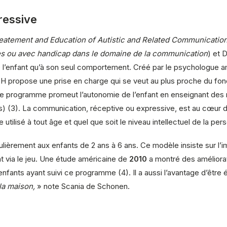
ressive
eatement and Education of Autistic and Related Communicatio
stes ou avec handicap dans le domaine de la communication
) et 
de l’enfant qu’à son seul comportement. Créé par le psychologue 
H propose une prise en charge qui se veut au plus proche du fo
 Le programme promeut l’autonomie de l’enfant en enseignant des ro
ts) (3). La communication, réceptive ou expressive, est au cœur
sé à tout âge et quel que soit le niveau intellectuel de la pers
ulièrement aux enfants de 2 ans à 6 ans. Ce modèle insiste sur l’i
t via le jeu. Une étude américaine de
2010
a montré des améliora
enfants ayant suivi ce programme (4). Il a aussi l’avantage d’êtr
la maison,
» note Scania de Schonen.