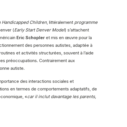
n Handicapped Children
, littéralement
programme
Denver (
Early Start Denver Model
) s’attachent
américain
Eric Schopler
et mis en œuvre pour la
nctionnement des personnes autistes, adaptée à
utines et activités structurées, souvent à l’aide
 des préoccupations. Contrairement aux
onne autiste.
mportance des interactions sociales et
tions en termes de comportements adaptatifs, de
e économique, «
car il inclut davantage les parents,