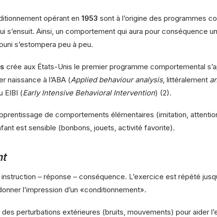
nditionnement opérant en
1953
sont à l’origine des programmes c
ui s’ensuit. Ainsi, un comportement qui aura pour conséquence un
 puni s’estompera peu à peu.
as
crée aux États-Unis le premier programme comportemental s’ap
r naissance à l’ABA (
Applied behaviour analysis
, littéralement
a
u EIBI (
Early Intensive Behavioral Intervention
) (2).
pprentissage de comportements élémentaires (imitation, attention v
nt est sensible (bonbons, jouets, activité favorite).
nt
 : instruction – réponse – conséquence. L’exercice est répété jus
donner l’impression d’un «conditionnement».
des perturbations extérieures (bruits, mouvements) pour aider l’en