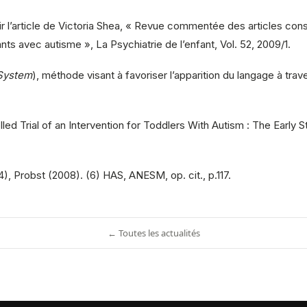
oir l’article de Victoria Shea, « Revue commentée des articles co
ts avec autisme », La Psychiatrie de l’enfant, Vol. 52, 2009/1.
System
), méthode visant à favoriser l’apparition du langage à trave
ed Trial of an Intervention for Toddlers With Autism : The Early St
, Probst (2008). (6) HAS, ANESM, op. cit., p.117.
← Toutes les actualités