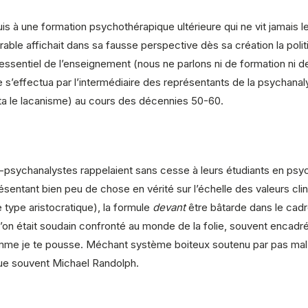
à une formation psychothérapique ultérieure qui ne vit jamais le
rable affichait dans sa fausse perspective dès sa création la pol
l’essentiel de l’enseignement (nous ne parlons ni de formation ni 
 s’effectua par l’intermédiaire des représentants de la psychanaly
nta le lacanisme) au cours des décennies 50-60.
psychanalystes rappelaient sans cesse à leurs étudiants en psyc
présentant bien peu de chose en vérité sur l’échelle des valeurs c
e type aristocratique), la formule
devant
être bâtarde dans le cadre
 l’on était soudain confronté au monde de la folie, souvent encadr
omme je te pousse. Méchant système boiteux soutenu par pas mal
que souvent Michael Randolph.