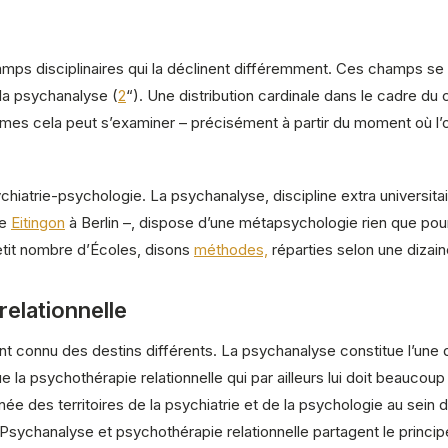
hamps disciplinaires qui la déclinent différemment. Ces champs s
 la psychanalyse (
2
“). Une distribution cardinale dans le cadre d
mes cela peut s’examiner – précisément à partir du moment où l’on
ychiatrie-psychologie. La psychanalyse, discipline extra universitai
de
Eitingon
à Berlin –, dispose d’une métapsychologie rien que pour 
tit nombre d’Écoles, disons
méthodes,
réparties selon une dizai
elationnelle
ont connu des destins différents. La psychanalyse constitue l’une
 la psychothérapie relationnelle qui par ailleurs lui doit beaucou
ée des territoires de la psychiatrie et de la psychologie au sein de
Psychanalyse et psychothérapie relationnelle partagent le princip