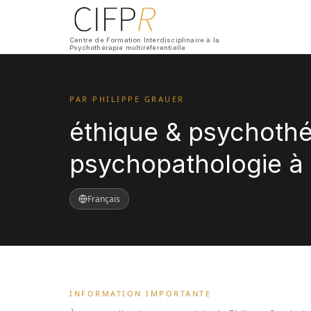
Centre de Formation Interdisciplinaire à la
Psychothérapie multiréférentielle
PAR PHILIPPE GRAUER
éthique & psychothér
psychopathologie à 
Français
INFORMATION IMPORTANTE