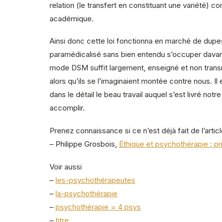
relation (le transfert en constituant une variété)
académique.
Ainsi donc cette loi fonctionna en marché de dupes,
paramédicalisé sans bien entendu s’occuper davant
mode DSM suffit largement, enseigné et non trans
alors qu’ils se l’imaginaient montée contre nous. 
dans le détail le beau travail auquel s’est livré not
accomplir.
Prenez connaissance si ce n’est déjà fait de l’articl
– Philippe Grosbois,
Éthique et psychothérapie : p
Voir aussi
–
les-psychothérapeutes
–
la-psychothérapie
–
psychothérapie = 4 psys
–
titre