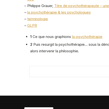
– Philippe Grauer,
Titre de psychothérapeute – une
–
la psychothérapie & les psychologues
–
terminologie
–
GLPR
1
Ce que nous graphions
la-psychothérapie
2
Puis resurgit la psychothérapie… sous la dén
alors intervenir la philosophie.