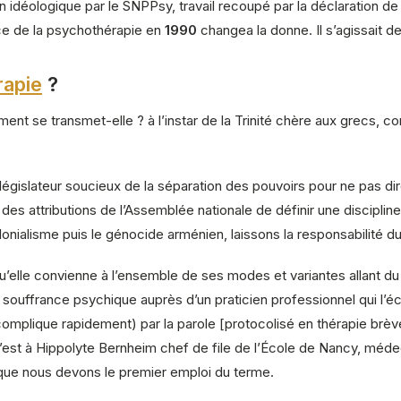
an idéologique par le SNPPsy, travail recoupé par la déclaration de 
ce de la psychothérapie en
1990
changea la donne. Il s’agissait d
rapie
?
nt se transmet-elle ? à l’instar de la Trinité chère aux grecs, con
 législateur soucieux de la séparation des pouvoirs pour ne pas dire
 des attributions de l’Assemblée nationale de définir une discipli
olonialisme puis le génocide arménien, laissons la responsabilité du 
’elle convienne à l’ensemble de ses modes et variantes allant du p
souffrance psychique auprès d’un praticien professionnel qui l’éc
 complique rapidement) par la parole [protocolisé en thérapie br
est à Hippolyte Bernheim chef de file de l’École de Nancy, méde
ue nous devons le premier emploi du terme.