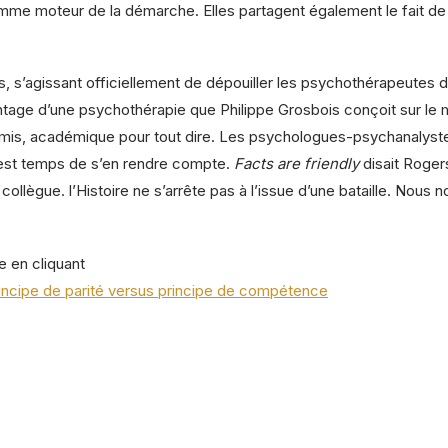
 comme moteur de la démarche. Elles partagent également le fait d
 s’agissant officiellement de dépouiller les psychothérapeutes d’a
age d’une psychothérapie que Philippe Grosbois conçoit sur le m
mis, académique pour tout dire. Les psychologues-psychanalyste
Il est temps de s’en rendre compte.
Facts are friendly
disait Rogers
re collègue. l’Histoire ne s’arrête pas à l’issue d’une bataille. Nou
e en cliquant
rincipe de parité versus principe de compétence