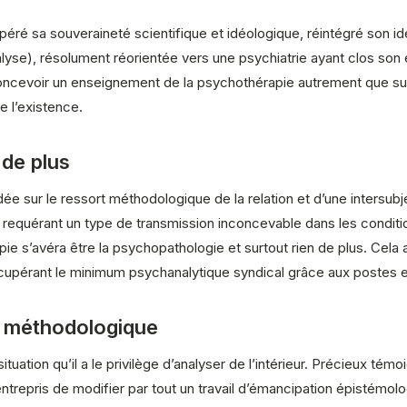
éré sa souveraineté scientifique et idéologique, réintégré son i
se), résolument réorientée vers une psychiatrie ayant clos son 
e concevoir un enseignement de la psychothérapie autrement que su
e l’existence.
 de plus
e sur le ressort méthodologique de la relation et d’une intersub
, requérant un type de transmission inconcevable dans les conditi
apie s’avéra être la psychopathologie et surtout rien de plus. Ce
écupérant le minimum psychanalytique syndical grâce aux postes 
t méthodologique
uation qu’il a le privilège d’analyser de l’intérieur. Précieux témo
ntrepris de modifier par tout un travail d’émancipation épistémol