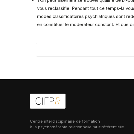
1
On peut aisément se trouver qualifié de bi-pol
vous reclassifie. Pendant tout ce temps-là vou
modes classificatoires psychiatriques sont redou
en constituer le modérateur constant. Et que d
Centre interdisciplinaire de formation
à la psychothérapie relationnelle multiréférentielle