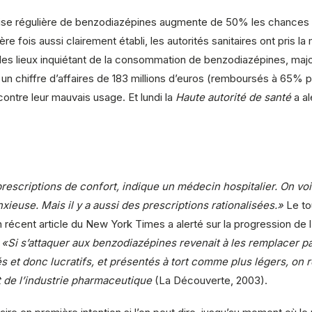
 prise régulière de benzodiazépines augmente de 50% les chanc
re fois aussi clairement établi, les autorités sanitaires ont pris l
s lieux inquiétant de la consommation de benzodiazépines, majori
 un chiffre d’affaires de 183 millions d’euros (remboursés à 65
ontre leur mauvais usage. Et lundi la
Haute autorité de santé
a al
prescriptions de confort, indique un médecin hospitalier. On vo
xieuse. Mais il y a aussi des prescriptions rationalisées.»
Le to
n récent article du New York Times a alerté sur la progression d
.
«Si s’attaquer aux benzodiazépines revenait à les remplacer p
és et donc lucratifs, et présentés à tort comme plus légers, on
 de l’industrie pharmaceutique
(La Découverte, 2003).