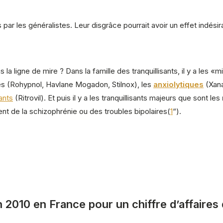
r les généralistes. Leur disgrâce pourrait avoir un effet indésir
 la ligne de mire ? Dans la famille des tranquillisants, il y a les 
es (Rohypnol, Havlane Mogadon, Stilnox), les
anxiolytiques
(Xana
ants
(Ritrovil). Et puis il y a les tranquillisants majeurs que sont les
nt de la schizophrénie ou des troubles bipolaires(
1
“).
 2010 en France pour un chiffre d’affaires 