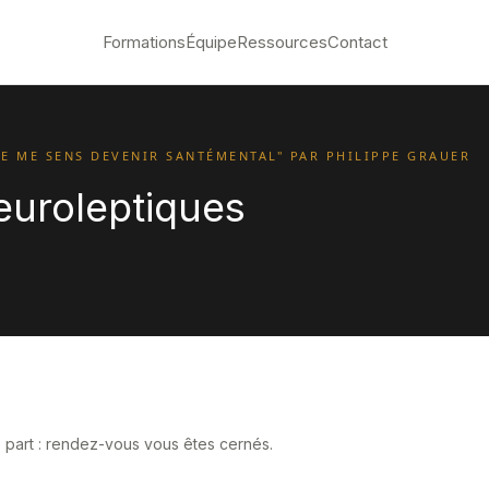
Formations
Équipe
Ressources
Contact
JE ME SENS DEVENIR SANTÉMENTAL" PAR PHILIPPE GRAUER
euroleptiques
 part : rendez-vous vous êtes cernés.