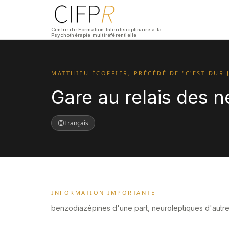
Centre de Formation Interdisciplinaire à la
Psychothérapie multiréférentielle
MATTHIEU ÉCOFFIER, PRÉCÉDÉ DE "C'EST DUR 
Gare au relais des n
Français
INFORMATION IMPORTANTE
benzodiazépines d'une part, neuroleptiques d'autre