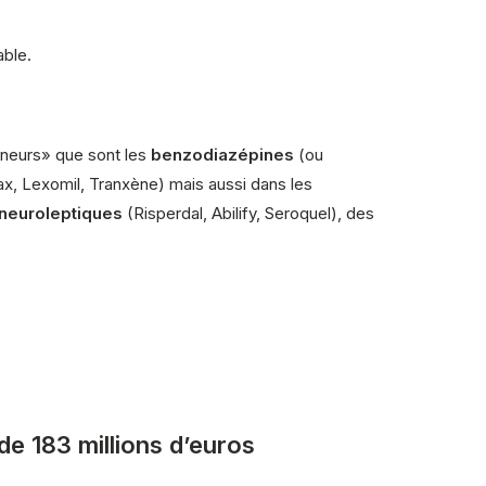
able.
«mineurs» que sont les
benzodiazépines
(ou
x, Lexomil, Tranxène) mais aussi dans les
neuroleptiques
(Risperdal, Abilify, Seroquel), des
de 183 millions d’euros