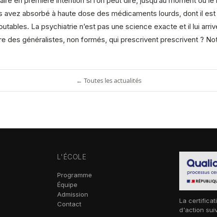
aire en première intention si l’on peut dire, jusqu’au moment où l
s avez absorbé à haute dose des médicaments lourds, dont il est b
tables. La psychiatrie n’est pas une science exacte et il lui arrive
ire des généralistes, non formés, qui prescrivent prescrivent ? N
← Toutes les actualités
L'ÉCOLE
Programme
Équipe
Admission
La certificat
Contact
d'action sui