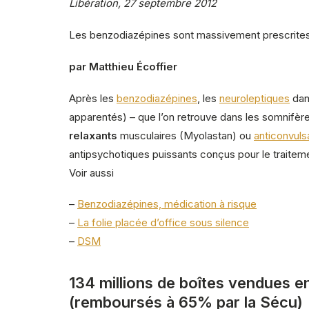
Libération, 27 septembre 2012
Les benzodiazépines sont massivement prescrites pa
par Matthieu Écoffier
Après les
benzodiazépines
, les
neuroleptiques
dans
apparentés) – que l’on retrouve dans les somnifèr
relaxants
musculaires (Myolastan) ou
anticonvuls
antipsychotiques puissants conçus pour le traiteme
Voir aussi
–
Benzodiazépines, médication à risque
–
La folie placée d’office sous silence
–
DSM
134 millions de boîtes vendues en
(remboursés à 65% par la Sécu)