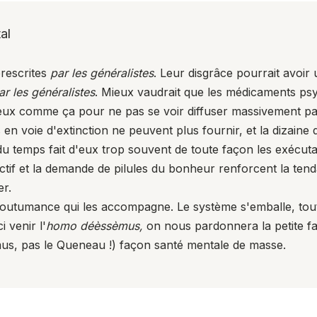
al
rescrites
par les généralistes
. Leur disgrâce pourrait avoir u
ar les généralistes
. Mieux vaudrait que les médicaments psy
reux comme ça pour ne pas se voir diffuser massivement pa
es en voie d'extinction ne peuvent plus fournir, et la diza
u temps fait d'eux trop souvent de toute façon les exécutan
lectif et la demande de pilules du bonheur renforcent la ten
er.
ccoutumance qui les accompagne. Le système s'emballe, tout
 venir l'
homo déèssèmus,
on nous pardonnera la petite fau
s, pas le Queneau !) façon santé mentale de masse.