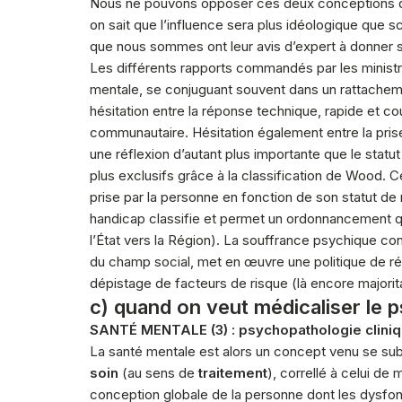
Nous ne pouvons opposer ces deux conceptions qui 
on sait que l’influence sera plus idéologique que 
que nous sommes ont leur avis d’expert à donner sur
Les différents rapports commandés par les ministr
mentale, se conjuguant souvent dans un rattachemen
hésitation entre la réponse technique, rapide et cour
communautaire. Hésitation également entre la prise
une réflexion d’autant plus importante que le stat
plus exclusifs grâce à la classification de Wood. Ce
prise par la personne en fonction de son statut de
handicap classifie et permet un ordonnancement qu
l’État vers la Région). La souffrance psychique co
du champ social, met en œuvre une politique de ré
dépistage de facteurs de risque (là encore major
c) quand on veut médicaliser le 
SANTÉ MENTALE (3) : psychopathologie cliniq
La santé mentale est alors un concept venu se sub
soin
(au sens de
traitement
), correllé à celui d
conception globale de la personne dont les dysf