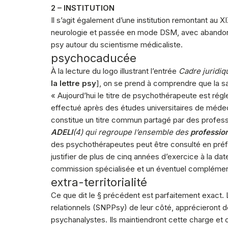
2 – INSTITUTION
Il s’agit également d’une institution remontant au X
neurologie et passée en mode DSM, avec abandon 
psy autour du scientisme médicaliste.
psychocaducée
À la lecture du logo illustrant l’entrée
Cadre juridiq
la lettre psy
], on se prend à comprendre que la sa
« Aujourd’hui le titre de psychothérapeute est régl
effectué après des études universitaires de méde
constitue un titre commun partagé par des profess
ADELI
(4) qui regroupe l’ensemble des
professio
des psychothérapeutes peut être consulté en préfe
justifier de plus de cinq années d’exercice à la d
commission spécialisée et un éventuel complémen
extra-territorialité
Ce que dit le § précédent est parfaitement exact.
relationnels (SNPPsy) de leur côté, apprécieront 
psychanalystes. Ils maintiendront cette charge et 