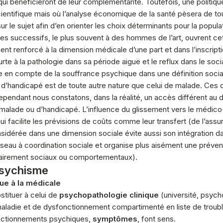
bénéficieront de leur complémentarité. Toutefois, une politique 
scientifique mais où l’analyse économique de la santé pèsera de to
 le sujet afin d’en orienter les choix déterminants pour la popula
es successifs, le plus souvent à des hommes de l’art, ouvrent cet
t renforcé à la dimension médicale d’une part et dans l’inscriptio
te à la pathologie dans sa période aiguë et le reflux dans le social 
 en compte de la souffrance psychique dans une définition social
ut d’handicapé est de toute autre nature que celui de malade. Ces
pendant nous constatons, dans la réalité, un accès différent au dis
 malade ou d’handicapé. L’influence du glissement vers le médico-
i facilite les prévisions de coûts comme leur transfert (de l’as
nsidérée dans une dimension sociale évite aussi son intégration d
seau à coordination sociale et organise plus aisément une préven
itairement sociaux ou comportementaux).
psychisme
ue à la médicale
stituer à celui de
psychopathologie clinique
(université, psych
e maladie et de dysfonctionnement compartimenté en liste de troub
onctionnements psychiques,
symptômes
, font sens.