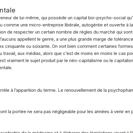
ntale
preneur de lui-même, qui possède un capital bio-psycho-social qu’
u comme une micro-entreprise libérale, autogérée et ouverte à la 
dition de respecter un certain nombre de règles du marché qui so
d’aucuns appellent le genre, a une plus grande marge de tolérance
es cinquante ou soixante. On voit bien comment certaines formes 
u travail, aux médias, alors que c’est de moins en moins le cas po
 vraiment le sujet produit par le néo-capitalisme ou le capitalisme 
ntale.
orrèle à l’apparition du terme. Le renouvellement de la psychoph
ont la portée ne sera pas négligeable pour les années à venir en p
sychiatrie de la médecine et à élaborer des législations visant à l