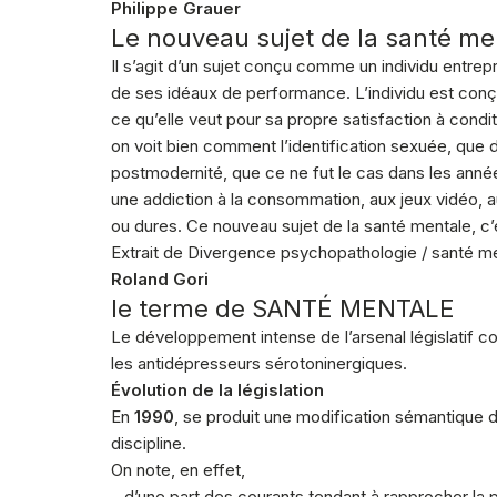
Philippe Grauer
Le nouveau sujet de la santé me
Il s’agit d’un sujet conçu comme un individu entre
de ses idéaux de performance. L’individu est conç
ce qu’elle veut pour sa propre satisfaction à con
on voit bien comment l’identification sexuée, que 
postmodernité, que ce ne fut le cas dans les anné
une addiction à la consommation, aux jeux vidéo, a
ou dures. Ce nouveau sujet de la santé mentale, c’est
Extrait de Divergence psychopathologie / santé me
Roland Gori
le terme de SANTÉ MENTALE
Le développement intense de l’arsenal législatif c
les antidépresseurs sérotoninergiques.
Évolution de la législation
En
1990
, se produit une modification sémantique d
discipline.
On note, en effet,
– d’une part des courants tendant à rapprocher la p