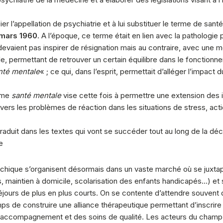
r l’appellation de psychiatrie et à lui substituer le terme de santé
 mars 1960
. A l’époque, ce terme était en lien avec la pathologie p
ient pas inspirer de résignation mais au contraire, avec une mod
le, permettant de retrouver un certain équilibre dans le fonctio
nté mentale
« ; ce qui, dans l’esprit, permettait d’alléger l’impact
erme
santé mentale
vise cette fois à permettre une extension des 
vers les problèmes de réaction dans les situations de stress, ac
 traduit dans les textes qui vont se succéder tout au long de la dé
e
hique s’organisent désormais dans un vaste marché où se juxtapos
, maintien à domicile, scolarisation des enfants handicapés…) et 
 séjours de plus en plus courts. On se contente d’attendre souven
 de construire une alliance thérapeutique permettant d’inscrire 
ccompagnement et des soins de qualité. Les acteurs du champ soc