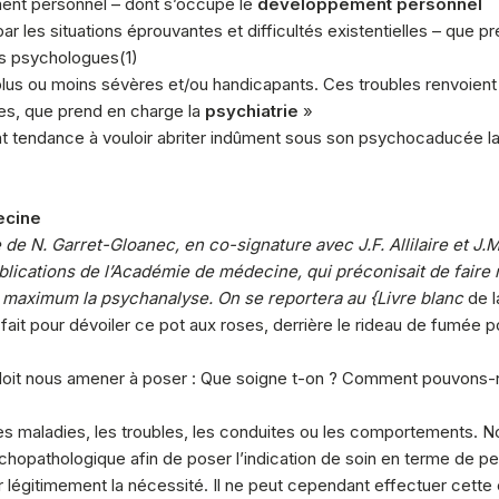
ement personnel – dont s’occupe le
développement personnel
ar les situations éprouvantes et difficultés existentielles – que 
es psychologues(1)
 plus ou moins sévères et/ou handicapants. Ces troubles renvoient
ées, que prend en charge la
psychiatrie
»
t tendance à vouloir abriter indûment sous son psychocaducée la s
ecine
de N. Garret-Gloanec, en co-signature avec J.F. Allilaire et J.M
blications de l’Académie de médecine, qui préconisait de faire 
au maximum la psychanalyse. On se reportera au {Livre blanc
de l
it pour dévoiler ce pot aux roses, derrière le rideau de fumée po
doit nous amener à poser : Que soigne t-on ? Comment pouvons-n
les maladies, les troubles, les conduites ou les comportements
sychopathologique afin de poser l’indication de soin en terme de 
r légitimement la nécessité. Il ne peut cependant effectuer cette 