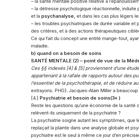
– la santé mentale positive relative à l’épanouiss
– la détresse psychologique réactionnelle, induite p
et la
psychanalyse,
et dans les cas plus légers l
– les troubles psychiatriques de durée variable et
des critères, et à des actions thérapeutiques cibl
Ce qui fait du concept une entité mange-tout, ayan
maladie.
b) quand on a besoin de soins
SANTÉ MENTALE (2) – point de vue de la Méd
Ces §§ indexés [4] & [5] proviennent d’une étude 
appartenant à la rafale de rapports autour des pu
l’essentiel de la psychothérapie, et de réduire 
extrayons. PHG}. Jacques-Alain Miller a beaucoup fa
[4.]
Psychiatrie et besoin de soins(3« )
Reste les questions qu’une économie de la santé 
relèvent-ils uniquement de la psychiatrie ?
La psychiatrie soigne autant les symptômes, que 
replaçait la plainte dans une analyse globale et p
psychiatre est le seul à même ce jour d’en précise