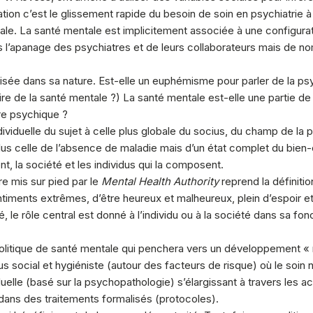
ation c’est le glissement rapide du besoin de soin en psychiatrie 
ciale. La santé mentale est implicitement associée à une configurat
lus l’apanage des psychiatres et de leurs collaborateurs mais de 
ée dans sa nature. Est-elle un euphémisme pour parler de la psych
re de la santé mentale ?) La santé mentale est-elle une partie de 
bre psychique ?
ndividuelle du sujet à celle plus globale du socius, du champ de la p
plus celle de l’absence de maladie mais d’un état complet du bien
nt, la société et les individus qui la composent.
re mis sur pied par le
Mental Health Authority
reprend la définiti
entiments extrêmes, d’être heureux et malheureux, plein d’espoir 
té, le rôle central est donné à l’individu ou à la société dans sa f
 politique de santé mentale qui penchera vers un développement «
us social et hygiéniste (autour des facteurs de risque) où le soi
duelle (basé sur la psychopathologie) s’élargissant à travers les a
t dans des traitements formalisés (protocoles).