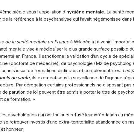
IXème siècle sous l’appellation d’
hygiène mentale
. La santé ment
de la référence à la psychanalyse qui l’avait hégémonisée dans
ue de la santé mentale en France
à Wikipédia [à venir l’importati
nté mentale vise à médicaliser la plus grande surface possible du
ementé en France. Il sanctionne la validation d’un cycle de spécia
cine (doctorat de médecine), de psychologie (M2 de psychologie
ionnels issus de formations distinctes et complémentaires.
Les p
nnels de santé,
ils exercent sous la surveillance de l’agence régi
cture. Par dérogation certains professionnels ne disposant pas d
ate de parution de loi peuvent être admis à porter le titre de psy
t de formation. »
 Les psychologues qui ont toujours refusé leur inféodation au méd
de se retrouver investis d’une extra-territorialité abandonnée e
cet honneur.