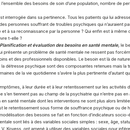
t l’ensemble des besoins de soin d’une population, nombre de per
st interrogée dans sa pertinence. Tous les patients qui lui adres
 des personnes souffrant de troubles psychiques qui n’auraient p
e et à sa reconnaissance par la personne ? Qui enfin est à même de
vre t-elle ?
Planification et évaluation des besoins en santé mentale,
le b
e qui présente un problème de santé mentale ne ressent pas forcém
ins et des professionnels disponibles. Le besoin est là de nature
 de la détresse psychique sont des composantes retenues mais la
maines de la vie quotidienne s’avère la plus pertinente d’autant 
ptômes, à leur durée et à leur retentissement sur les activités de
e s’en tiennent pas au champ de la psychiatrie qui n’entre pas en
n en santé mentale dont les interventions ne sont plus alors limi
est le retentissement sous forme de souffrance psychique ou de h
 modélisation des besoins se fait en fonction d’indicateurs soc
ale sont liés à des variables sociales simples : sexe, âge, statut 
re V. Kovess, ont amené à utiliser des variables sociales pour infé