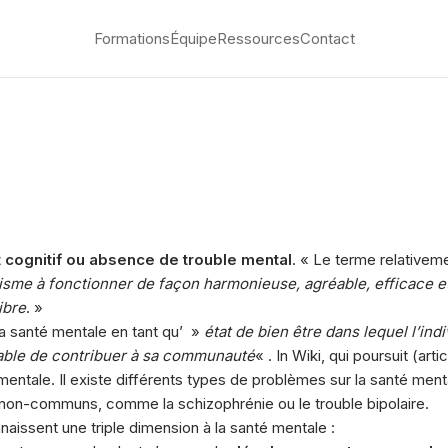
Formations
Équipe
Ressources
Contact
 cognitif ou absence de trouble mental
. « Le terme relativem
isme à fonctionner de façon harmonieuse, agréable, efficace et
ibre
. »
la santé mentale en tant qu’ »
état de bien être dans lequel l’ind
apable de contribuer à sa communauté
« . In Wiki, qui poursuit (art
nté mentale. Il existe différents types de problèmes sur la santé 
es non-communs, comme la schizophrénie ou le trouble bipolaire.
nnaissent une triple dimension à la santé mentale :