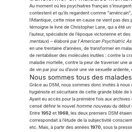
Au moment où les psychiatres français s’insurgent c
contestent et qu’ils regardent comme “américain”,
l’Atlantique, cette mise en cause ne vient pas des 
témoigne le livre de Christopher Lane, qui a été un
l’auteur, spécialiste de l’époque victorienne et des
mentaux
) – élaboré par l’
American Psychiatric As
en une trentaine d’années, de transformer en mala
de rentabiliser des molécules inutiles : contre la 
maladie mortelle, contre la peur de traverser une a
de vin par jour ou d’avoir une vie sexuelle ardente, 
Nous sommes tous des malades
Grâce au DSM, nous sommes donc invités à nous c
hygiéniste et sécuritaire de cette grande bible de 
Ayant eu accès pour la première fois aux archives
censé définir le nouvel
homme nouveau
du début 
Entre
1952
et
1968
, les deux premiers DSM étaien
correspondait à l’étude de la subjectivité conscie
etc. Mais, à partir des années
1970
, sous la press