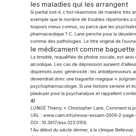
les maladies qui les arrangent
Si partial soit-il, c’est néanmoins de manière très
exemple que le nombre de troubles répertoriés a 
toujours mieux connus, ou parce que les psychiatres
pharmaceutique ? C. Lane penche pour la deuxième
comme des pathologies. Le titre original de l’ouvrage
le médicament comme baguette
La timidité, requalifiée de phobie sociale, est ain
alcoolique. Les cas de dépression auraient d’aille
dispensés avec générosité : les antidépresseurs au
deviendrait donc une baguette magique «
soignan
psychopharmacologie. Si une histoire sereine et 
plaidoyer pour la psychanalyse et rappellent combi
4)
LONGÉ Thierry. « Christopher Lane, Comment la psy
URL : www.cairn.info/revue-essaim-2009-2-page-
DOI : 10.3917/ess.023.0159.
1 Au début du siècle dernier, à la clinique Bellev