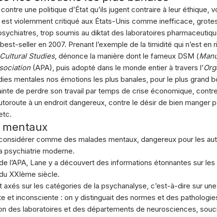
ontre une politique d’État qu’ils jugent contraire à leur éthique,
 est violemment critiqué aux États-Unis comme inefficace, grotes
psychiatres, trop soumis au diktat des laboratoires pharmaceutiqu
 best-seller en 2007. Prenant l’exemple de la timidité qui n’est en
Cultural Studies
, dénonce la manière dont le fameux DSM (
Manue
sociation
(APA), puis adopté dans le monde entier à travers l’
Org
dies mentales nos émotions les plus banales, pour le plus grand 
crainte de perdre son travail par temps de crise économique, contr
utoroute à un endroit dangereux, contre le désir de bien manger pa
etc.
 mentaux
onsidérer comme des malades mentaux, dangereux pour les autre
la psychiatrie moderne.
 de l’APA, Lane y a découvert des informations étonnantes sur les
du XXIème siècle.
t axés sur les catégories de la psychanalyse, c’est-à-dire sur u
nte et inconsciente : on y distinguait des normes et des patholo
ion des laboratoires et des départements de neurosciences, soucie