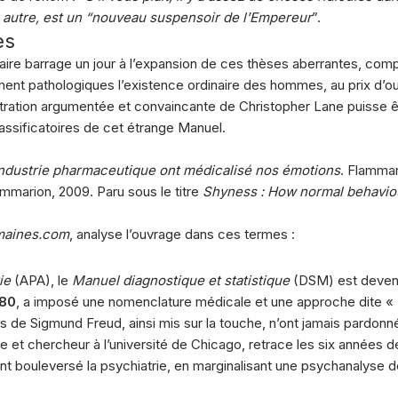
 autre, est un “nouveau suspensoir de l’Empereur
”.
es
faire barrage un jour à l’expansion de ces thèses aberrantes, com
ent pathologiques l’existence ordinaire des hommes, au prix d’ou
stration argumentée et convaincante de Christopher Lane puisse 
lassificatoires de cet étrange Manuel.
’industrie pharmaceutique ont médicalisé nos émotions
. Flammar
lammarion, 2009. Paru sous le titre
Shyness : How normal behavio
maines.com
, analyse l’ouvrage dans ces termes :
ie
(APA), le
Manuel diagnostique et statistique
(DSM) est devenu
80
, a imposé une nomenclature médicale et une approche dite «
 de Sigmund Freud, ainsi mis sur la touche, n’ont jamais pardonné.
lle et chercheur à l’université de Chicago, retrace les six années d
nt bouleversé la psychiatrie, en marginalisant une psychanalyse dé