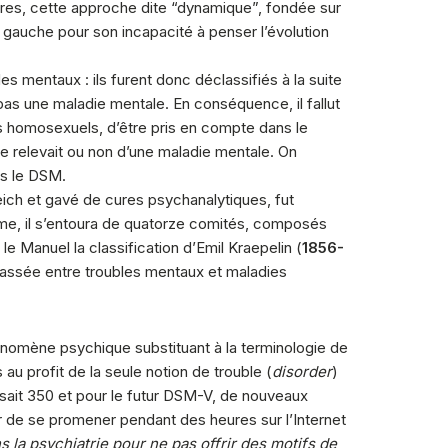
res, cette approche dite “dynamique”, fondée sur
a gauche pour son incapacité à penser l’évolution
s mentaux : ils furent donc déclassifiés à la suite
 pas une maladie mentale. En conséquence, il fallut
es homosexuels, d’être pris en compte dans le
e relevait ou non d’une maladie mentale. On
s le DSM.
eich et gavé de cures psychanalytiques, fut
’âme, il s’entoura de quatorze comités, composés
le Manuel la classification d’Emil Kraepelin (
1856-
épassée entre troubles mentaux et maladies
nomène psychique substituant à la terminologie de
u profit de la seule notion de trouble (
disorder
)
isait 350 et pour le futur DSM-V, de nouveaux
sir de se promener pendant des heures sur l’Internet
ns la psychiatrie pour ne pas offrir des motifs de