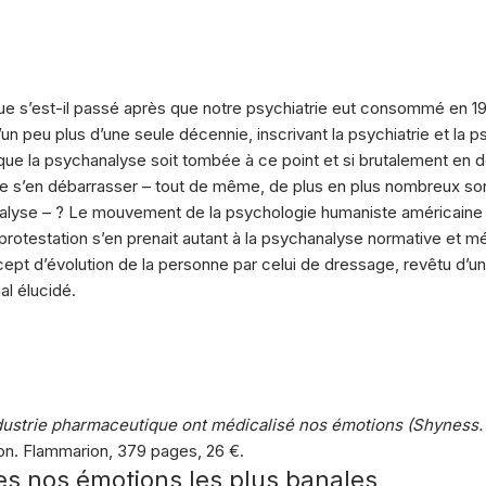
e s’est-il passé après que notre psychiatrie eut consommé en 196
un peu plus d’une seule décennie, inscrivant la psychiatrie et l
 que la psychanalyse soit tombée à ce point et si brutalement en d
de s’en débarrasser – tout de même, de plus en plus nombreux sont
nalyse – ? Le mouvement de la psychologie humaniste américaine d
protestation s’en prenait autant à la psychanalyse normative et m
t d’évolution de la personne par celui de dressage, revêtu d’une b
al élucidé.
ndustrie pharmaceutique ont médicalisé nos émotions (Shynes
ivon. Flammarion, 379 pages, 26 €.
s nos émotions les plus banales