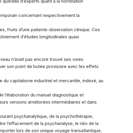
 querelle d’experts quant à la nomination
ntemporain concernant respectivement la
, fruits d’une patiente observation clinique. Ces
déploiement d’études longitudinales quasi
uveau n’avait pas encore trouvé ses voies
er son point de butée provisoire avec les effets
 du capitalisme industriel et mercantile, indexé, au
de l’élaboration du manuel diagnostique et
leurs versions améliorées intermédiaires et dans
courant psychanalytique, de la psychothérapie,
 dire l’effacement de la psychanalyse, le néo de la
importer lors de son unique voyage transatlantique,