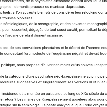
oncurrentes, de la psychiatrie allemande donnait alors lieu à une
nographie : dementia praecox ou maniaco-dépression.
actuels, si l’on accepte bien sûr de considérer leur relooking co
 troubles bipolaires.
ns sémiologiques, de la nosographie, et des savantes monographies
nt, pour l’essentiel, dégagés de tout souci curatif, permettant le 
 de l’organe cérébral dûment incriminé.
nds pas de ses convulsions planétaires et le décret de l’homme no
de conceptuel fort modeste de l’eugénisme négatif et devait trouv
politique, nous propose d’ouvrir rien moins qu’un nouveau chapitre
 de la catégorie d’une psychiatrie néo-kraepelinienne au principe 
outures successives et singulièrement ses versions III et IV et 
 l’incidence et la montée en puissance au long du XXe siècle du 
t-il de retour ? Les mânes de Kraepelin seraient appelées alors pour
eutique sur la sémiologie. La peste analytique, que Freud croyait 