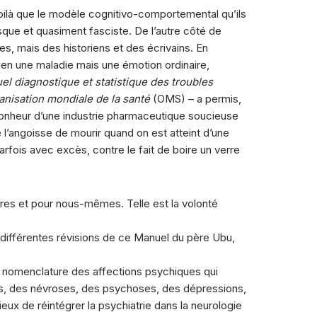
 voilà que le modèle cognitivo-comportemental qu’ils
que et quasiment fasciste. De l’autre côté de
es, mais des historiens et des écrivains. En
 rien une maladie mais une émotion ordinaire,
l diagnostique et statistique des troubles
anisation mondiale de la santé
(OMS) – a permis,
bonheur d’une industrie pharmaceutique soucieuse
e l’angoisse de mourir quand on est atteint d’une
rfois avec excès, contre le fait de boire un verre
s et pour nous-mêmes. Telle est la volonté
 différentes révisions de ce Manuel du père Ubu,
ne nomenclature des affections psychiques qui
gies, des névroses, des psychoses, des dépressions,
ux de réintégrer la psychiatrie dans la neurologie