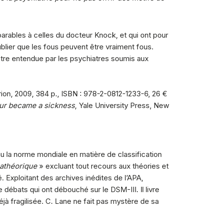
parables à celles du docteur Knock, et qui ont pour
blier que les fous peuvent être vraiment fous.
être entendue par les psychiatres soumis aux
ion, 2009, 384 p., ISBN : 978-2-0812-1233-6, 26 €
ur became a sickness
, Yale University Press, New
 la norme mondiale en matière de classification
athéorique
» excluant tout recours aux théories et
 Exploitant des archives inédites de l’APA,
e débats qui ont débouché sur le DSM-III. Il livre
jà fragilisée. C. Lane ne fait pas mystère de sa