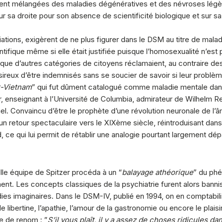
ient mélangées des maladies dégénératives et des névroses légè
r sa droite pour son absence de scientificité biologique et sur s
tions, exigèrent de ne plus figurer dans le DSM au titre de malade
ntifique même si elle était justifiée puisque l’homosexualité n’est
 que d’autres catégories de citoyens réclamaient, au contraire d
ireux d’être indemnisés sans se soucier de savoir si leur problèm
t-Vietnam
” qui fut dûment catalogué comme maladie mentale dan
er, enseignant à l’Université de Columbia, admirateur de Wilhelm R
nuel. Convaincu d’être le prophète d’une révolution neuronale de l
un retour spectaculaire vers le XIXème siècle, réintroduisant dans 
 ce qui lui permit de rétablir une analogie pourtant largement d
olle équipe de Spitzer procéda à un “
balayage athéorique
” du phé
t. Les concepts classiques de la psychiatrie furent alors bannis a
dies imaginaires. Dans le DSM-IV, publié en 1994, on en comptabil
e libertine, l’apathie, l’amour de la gastronomie ou encore le plai
re de renom : ”
S’il vous plaît, il y a assez de choses ridicules da