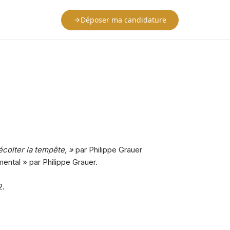
Déposer ma candidature
écolter la tempête, »
par Philippe Grauer
ental » par Philippe Grauer.
2.