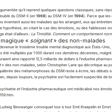
 argumentée qu’il reprend quelques questions classiques, sans répo
doublé du DSM-II (en
1968
) au DSM-IV (en
1994
). Parce que les
 inventent aussi les maladies qui les arrangent, eux qui entretienn
 hypothèse, en citant le cas des émotions, ou des faiblesses or
 était d’ailleurs :
La Timidité. Comment un comportement norm
 magique «
soignant
» des non-malades
si devenue le troisième trouble mental diagnostiqué aux États-Unis
urs été multipliés par 1 000 durant ces dernières décennies, malg
raient ainsi rapporté 12,5 milliards de dollars à l’industrie pha
t
» des non-malades, selon Christopher Lane qui décortique au pa
équilibrée des métamorphoses du DSM reste à écrire, les débats 
en, depuis toujours, la psychiatrie est facilement suspectée de br
chiatrie et l’industrie pharmaceutique ont médicalisé nos émotio
159.htm.
ue, Ludwig Binswanger convoquait tour à tour Emil Kraepelin et Er