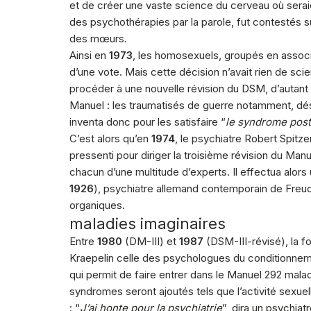
et de créer une vaste science du cerveau où sera
des psychothérapies par la parole, fut contestés su
des mœurs.
Ainsi en
1973
, les homosexuels, groupés en associa
d’une vote. Mais cette décision n’avait rien de scie
procéder à une nouvelle révision du DSM, d’autant
Manuel : les traumatisés de guerre notamment, dés
inventa donc pour les satisfaire “
le syndrome pos
C’est alors qu’en
1974
, le psychiatre Robert Spitz
pressenti pour diriger la troisième révision du Ma
chacun d’une multitude d’experts. Il effectua alors 
1926
), psychiatre allemand contemporain de Freud,
organiques.
maladies imaginaires
Entre
1980
(DM-III) et
1987
(DSM-III-révisé), la f
Kraepelin celle des psychologues du conditionnemen
qui permit de faire entrer dans le Manuel 292 mala
syndromes seront ajoutés tels que l’activité sexuell
: “
J’ai honte pour la psychiatrie
”, dira un psychiat