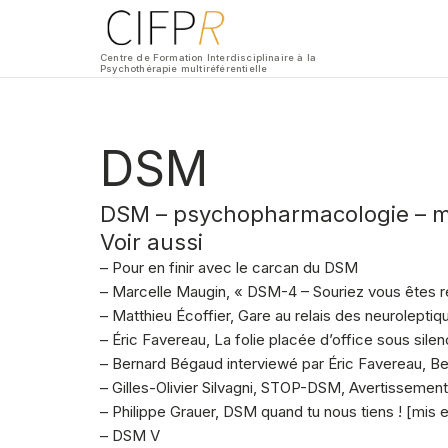
Centre de Formation Interdisciplinaire à la
Psychothérapie multiréférentielle
DSM
DSM – psychopharmacologie – mé
Voir aussi
– Pour en finir avec le carcan du DSM
– Marcelle Maugin, « DSM-4 – Souriez vous êtes
– Matthieu Écoffier, Gare au relais des neurolepti
– Éric Favereau, La folie placée d’office sous sil
– Bernard Bégaud interviewé par Éric Favereau, Be
– Gilles-Olivier Silvagni, STOP-DSM, Avertissement
– Philippe Grauer, DSM quand tu nous tiens ! [mis en
– DSM V