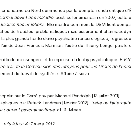
 américaine du Nord commence par le compte-rendu critique d’É
ormal devint une maladie
, best-seller américain en 2007, édité 
dicalisé nos émotions
. Elle montre comment le DSM tient compar
ches de troubles, problématiques mais assurément pharmacodynam
la plus grande honte d’une psychiatrie reneurologisée, régressée
l’un de Jean-François Marmion, l’autre de Thierry Longé, puis le 
Publicité mensongère et trompeuse du lobby psychiatrique.
Facte
 général de la Commission des citoyens pour les Droits de l’ho
ment du travail de synthèse. Affaire à suivre.
pelin sur le Carré psy par Michael Randolph [13 juillet 2011]
graphiques par Patrick Landman [février 2012]:
traite de l’alterna
e courant psychanalytique
. cf. R. Misès.
t – mis à jour 4-7 mars 2012