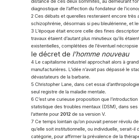
distance de ces deux sommités, au demeurant fort c
diagnostique de l’affection du fondateur de l’ico
2 Ces débats et querelles resteraient encore très 
schizophrénie, désormais si peu bleulérienne, et les
3 L’époque était encore celle des fines descriptio
travaux étaient d’autant plus minutieux qu’ils étaie
existentielles, complétées de l’éventuel nécropsie
le décret de
l’homme nouveau
4 Le capitalisme industriel approchait alors à gra
manufacturières. L’idée n’avait pas dépassé le sta
dévastateurs de la barbarie.
5 Christopher Lane, dans cet essai d’anthropologie 
seul registre de la maladie mentale.
6 C’est une curieuse proposition que l’introduction
statistique des troubles mentaux (DSM), dans ses m
l’attente pour
2012
de sa version V.
7 Ce temps lointain qu’on pouvait penser révolu de
qu’elle soit institutionnelle, ou individuelle, serai
catégorie, pour affirmer la prévalence de la thérap