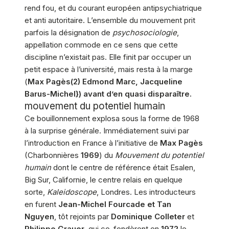
rend fou, et du courant européen antipsychiatrique
et anti autoritaire. L’ensemble du mouvement prit
parfois la désignation de
psychosociologie
,
appellation commode en ce sens que cette
discipline n’existait pas. Elle finit par occuper un
petit espace à l’université, mais resta à la marge
(
Max Pagès(2) Edmond Marc, Jacqueline
Barus-Michel}) avant d’en quasi disparaître.
mouvement du potentiel humain
Ce bouillonnement explosa sous la forme de 1968
à la surprise générale. Immédiatement suivi par
l’introduction en France à l’initiative de
Max Pagès
(Charbonnières
1969
) du
Mouvement du potentiel
humain
dont le centre de référence était Esalen,
Big Sur, Californie, le centre relais en quelque
sorte,
Kaleidoscope
, Londres. Les introducteurs
en furent
Jean-Michel Fourcade et Tan
Nguyen
, tôt rejoints par
Dominique Colleter
et
Philippe Grauer
, qui co-fondèrent en
1972
le