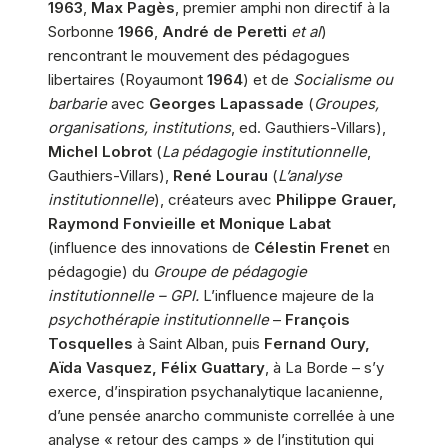
1963
,
Max Pagès
, premier amphi non directif à la
Sorbonne
1966
,
André de Peretti
et al
)
rencontrant le mouvement des pédagogues
libertaires (Royaumont
1964
) et de
Socialisme ou
barbarie
avec
Georges Lapassade
(
Groupes,
organisations, institutions
, ed. Gauthiers-Villars),
Michel Lobrot
(
La pédagogie institutionnelle
,
Gauthiers-Villars),
René Lourau
(
L’analyse
institutionnelle
), créateurs avec
Philippe Grauer,
Raymond Fonvieille et Monique Labat
(influence des innovations de
Célestin Frenet
en
pédagogie) du
Groupe de pédagogie
institutionnelle – GPI.
L’influence majeure de la
psychothérapie institutionnelle
–
François
Tosquelles
à Saint Alban, puis
Fernand Oury,
Aïda Vasquez, Félix Guattary
, à La Borde – s’y
exerce, d’inspiration psychanalytique lacanienne,
d’une pensée anarcho communiste correllée à une
analyse « retour des camps » de l’institution qui