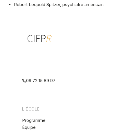
Robert Leopold Spitzer, psychiatre américain
Centre interdisciplinaire de formation
à la psychothérapie relationnelle
multiréférentielle
09 72 15 89 97
L'ÉCOLE
Programme
Équipe