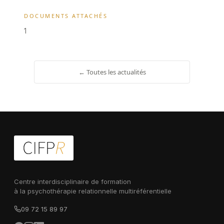
DOCUMENTS ATTACHÉS
1
← Toutes les actualités
Centre interdisciplinaire de formation
à la psychothérapie relationnelle multiréférentielle
09 72 15 89 97