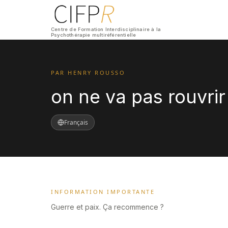
Centre de Formation Interdisciplinaire à la
Psychothérapie multiréférentielle
PAR HENRY ROUSSO
on ne va pas rouvrir
Français
INFORMATION IMPORTANTE
Guerre et paix. Ça recommence ?