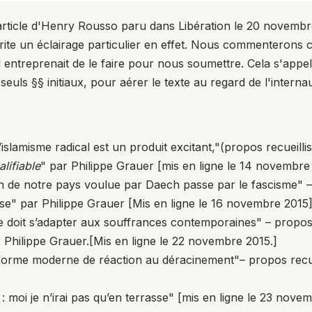
 article d'Henry Rousso paru dans Libération le 20 novembr
érite un éclairage particulier en effet. Nous commenterons ce
il entreprenait de le faire pour nous soumettre. Cela s'appe
seuls §§ initiaux, pour aérer le texte au regard de l'inter
islamisme radical est un produit excitant,"
(propos recueilli
alifiable
" par Philippe Grauer [mis en ligne le 14 novembre
ion de notre pays voulue par Daech passe par le fascisme"
–
ise" par Philippe Grauer [Mis en ligne le 16 novembre 2015]
 doit s’adapter aux souffrances contemporaines"
– propos 
Philippe Grauer.[Mis en ligne le 22 novembre 2015.]
forme moderne de réaction au déracinement"– propos recuei
: moi je n’irai pas qu’en terrasse"
[mis en ligne le 23 novem