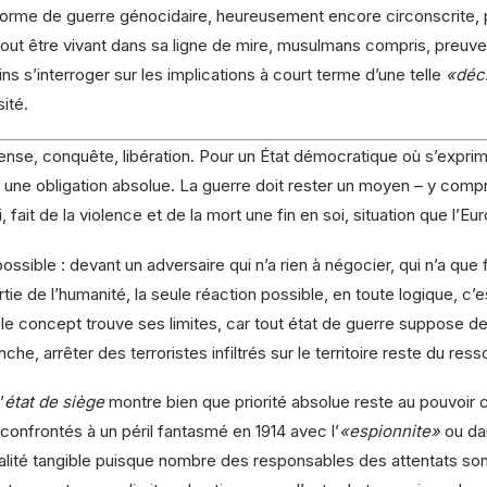
forme de guerre génocidaire, heureusement encore circonscrite, p
out être vivant dans sa ligne de mire, musulmans compris, preuv
s s’interroger sur les implications à court terme d’une telle
«décl
ité.
fense, conquête, libération. Pour un État démocratique où s’expri
t une obligation absolue. La guerre doit rester un moyen – y compri
ui, fait de la violence et de la mort une fin en soi, situation que l
ible : devant un adversaire qui n’a rien à négocier, qui n’a que fa
tie de l’humanité, la seule réaction possible, en toute logique, c’es
 le concept trouve ses limites, car tout état de guerre suppose de 
che, arrêter des terroristes infiltrés sur le territoire reste du resso
’
état de siège
montre bien que priorité absolue reste au pouvoir civ
onfrontés à un péril fantasmé en 1914 avec l’
«espionnite»
ou da
réalité tangible puisque nombre des responsables des attentats so