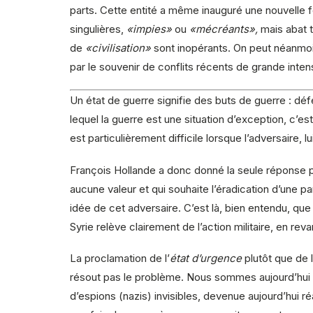
parts. Cette entité a même inauguré une nouvelle 
singulières,
«impies»
ou
«mécréants»,
mais abat t
de
«civilisation»
sont inopérants. On peut néanmoin
par le souvenir de conflits récents de grande intens
Un état de guerre signifie des buts de guerre : dé
lequel la guerre est une situation d’exception, c’es
est particulièrement difficile lorsque l’adversaire, l
François Hollande a donc donné la seule réponse poss
aucune valeur et qui souhaite l’éradication d’une par
idée de cet adversaire. C’est là, bien entendu, que
Syrie relève clairement de l’action militaire, en revan
La proclamation de l’
état d’urgence
plutôt que de l
résout pas le problème. Nous sommes aujourd’hui c
d’espions (nazis) invisibles, devenue aujourd’hui 