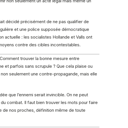
evenir non seulement un acte légal mais même un
avait décidé précisément de ne pas qualifier de
régulière et une police supposée démocratique
actuelle : les socialistes Hollande et Valls ont
s moyens contre des cibles incontestables.
e. Comment trouver la bonne mesure entre
ne et parfois sans scrupule ? Que cela plaise ou
ue non seulement une contre-propagande, mais elle
dée que l’ennemi serait invincible. On ne peut
u combat. Il faut bien trouver les mots pour faire
elle de nos proches, définition même de toute