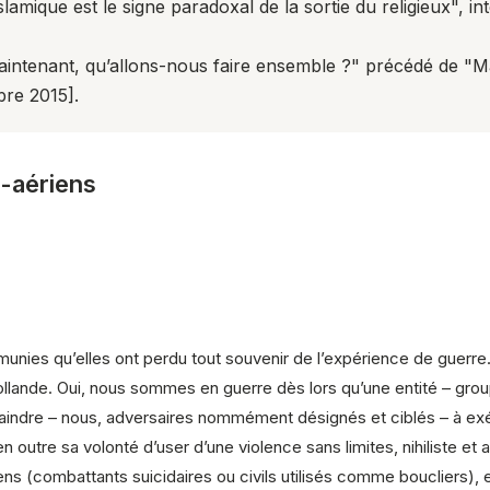
lamique est le signe paradoxal de la sortie du religieux
", i
ntenant, qu’allons-nous faire ensemble ?
" précédé de "Ma
bre 2015].
i-aériens
émunies qu’elles ont perdu tout souvenir de l’expérience de guerre
lande. Oui, nous sommes en guerre dès lors qu’une entité – groupe 
traindre – nous, adversaires nommément désignés et ciblés – à exé
 outre sa volonté d’user d’une violence sans limites, nihiliste et a
ens (combattants suicidaires ou civils utilisés comme boucliers), 