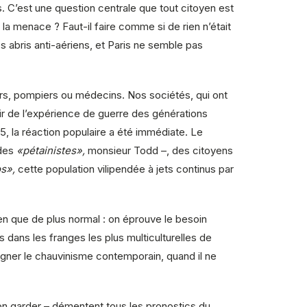
ns. C’est une question centrale que tout citoyen est
la menace ? Faut-il faire comme si de rien n’était
s abris anti-aériens, et Paris ne semble pas
iers, pompiers ou médecins. Nos sociétés, qui ont
nir de l’expérience de guerre des générations
, la réaction populaire a été immédiate. Le
 des
«pétainistes»,
monsieur Todd –, des citoyens
s»,
cette population vilipendée à jets continus par
 rien que de plus normal : on éprouve le besoin
 dans les franges les plus multiculturelles de
igner le chauvinisme contemporain, quand il ne
ison garder – démentent tous les pronostics du