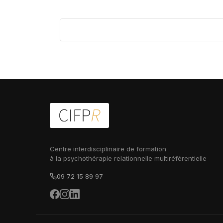
Centre interdisciplinaire de formation
à la psychothérapie relationnelle multiréférentielle
09 72 15 89 97