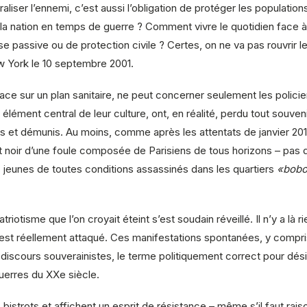
aliser l’ennemi, c’est aussi l’obligation de protéger les populatio
la nation en temps de guerre ? Comment vivre le quotidien face à 
 passive ou de protection civile ? Certes, on ne va pas rouvrir le
 York le 10 septembre 2001.
place sur un plan sanitaire, ne peut concerner seulement les polic
élément central de leur culture, ont, en réalité, perdu tout souve
 et démunis. Au moins, comme après les attentats de janvier 2015
t noir d’une foule composée de Parisiens de tous horizons – pas
 jeunes de toutes conditions assassinés dans les quartiers
«bobo
riotisme que l’on croyait éteint s’est soudain réveillé. Il n’y a là
 est réellement attaqué. Ces manifestations spontanées, y compris
discours souverainistes, le terme politiquement correct pour dés
guerres du XXe siècle.
bistrots et affichent un esprit de résistance – même s’il faut ra