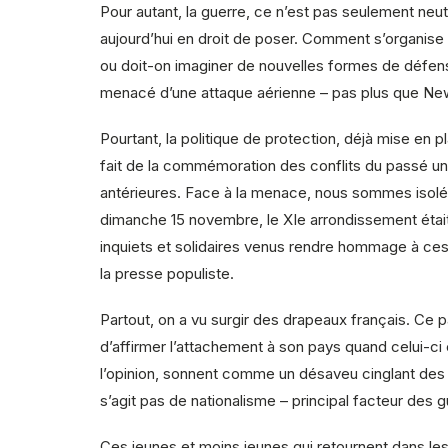
Pour autant, la guerre, ce n’est pas seulement neutr
aujourd’hui en droit de poser. Comment s’organise 
ou doit-on imaginer de nouvelles formes de défense
menacé d’une attaque aérienne – pas plus que New
Pourtant, la politique de protection, déjà mise en 
fait de la commémoration des conflits du passé un 
antérieures. Face à la menace, nous sommes isolés
dimanche 15 novembre, le XIe arrondissement étai
inquiets et solidaires venus rendre hommage à ces
la presse populiste.
Partout, on a vu surgir des drapeaux français. Ce pat
d’affirmer l’attachement à son pays quand celui-ci
l’opinion, sonnent comme un désaveu cinglant des 
s’agit pas de nationalisme – principal facteur des 
Ces jeunes et moins jeunes qui retournent dans les 