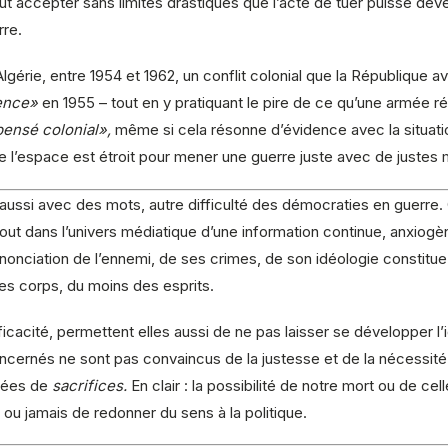
eut accepter sans limites drastiques que l’acte de tuer puisse d
rre.
lgérie, entre 1954 et 1962, un conflit colonial que la République 
gence»
en 1955 – tout en y pratiquant le pire de ce qu’une armée 
ensé colonial»,
même si cela résonne d’évidence avec la situation 
que l’espace est étroit pour mener une guerre juste avec de juste
it aussi avec des mots, autre difficulté des démocraties en guerr
out dans l’univers médiatique d’une information continue, anxiogè
énonciation de l’ennemi, de ses crimes, de son idéologie constit
es corps, du moins des esprits.
cacité, permettent elles aussi de ne pas laisser se développer l’i
cernés ne sont pas convaincus de la justesse et de la nécessité d
fiées de
sacrifices.
En clair : la possibilité de notre mort ou de c
ou jamais de redonner du sens à la politique.