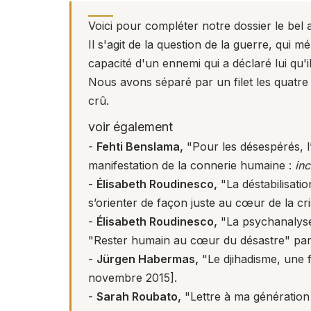
Voici pour compléter notre dossier le bel
Il s'agit de la question de la guerre, qui m
capacité d'un ennemi qui a déclaré lui qu'
Nous avons séparé par un filet les quatre 
crû.
voir également
-
Fehti Benslama,
"Pour les désespérés, l’
manifestation de la connerie humaine :
inc
-
Élisabeth Roudinesco,
"La déstabilisat
s’orienter de façon juste au cœur de la cr
-
Élisabeth Roudinesco,
"La psychanalyse
"Rester humain au cœur du désastre" par 
-
Jürgen Habermas,
"Le djihadisme, une 
novembre 2015].
-
Sarah Roubato,
"Lettre à ma génération 