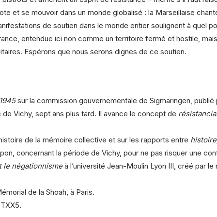
triote et se mouvoir dans un monde globalisé : la Marseillaise chant
ifestations de soutien dans le monde entier soulignent à quel point
a France, entendue ici non comme un territoire fermé et hostile, 
talitaires. Espérons que nous serons dignes de ce soutien.
-1945
sur la commission gouvernementale de Sigmaringen, publié p
de Vichy, sept ans plus tard. Il avance le concept de
résistancia
l’histoire de la mémoire collective et sur les rapports entre
histoir
, concernant la période de Vichy, pour ne pas risquer une confusio
t le négationnisme
à l’université Jean-Moulin Lyon III, créé par le
émorial de la Shoah, à Paris.
STXX5.