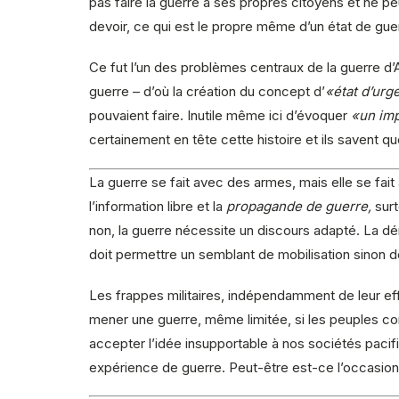
pas faire la guerre à ses propres citoyens et ne p
devoir, ce qui est le propre même d’un état de gue
Ce fut l’un des problèmes centraux de la guerre d’A
guerre – d’où la création du concept d’
«état d’ur
pouvaient faire. Inutile même ici d’évoquer
«un imp
certainement en tête cette histoire et ils savent 
La guerre se fait avec des armes, mais elle se fa
l’information libre et la
propagande de guerre,
surt
non, la guerre nécessite un discours adapté. La d
doit permettre un semblant de mobilisation sinon d
Les frappes militaires, indépendamment de leur effi
mener une guerre, même limitée, si les peuples con
accepter l’idée insupportable à nos sociétés paci
expérience de guerre. Peut-être est-ce l’occasion 