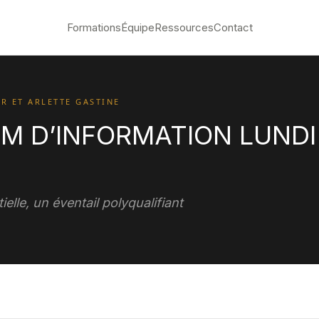
Formations
Équipe
Ressources
Contact
R ET ARLETTE GASTINE
M D’INFORMATION LUNDI
elle, un éventail polyqualifiant