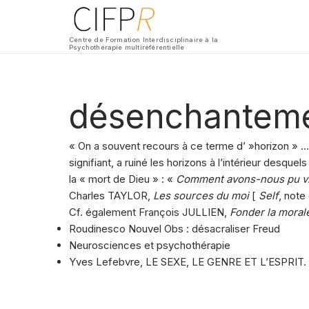
Centre de Formation Interdisciplinaire à la
Psychothérapie multiréférentielle
désenchantem
« On a souvent recours à ce terme d’ »horizon » 
signifiant, a ruiné les horizons à l’intérieur desqu
la « mort de Dieu » : «
Comment avons-nous pu vide
Charles TAYLOR,
Les sources du moi
[
Self
, note
Cf. également François JULLIEN,
Fonder la moral
Roudinesco Nouvel Obs : désacraliser Freud
Neurosciences et psychothérapie
Yves Lefebvre, LE SEXE, LE GENRE ET L’ESPRIT. É