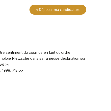
Déposer ma candidature
tre sentiment du cosmos en tant qu’ordre
 qu’emploie Nietzsche dans sa fameuse déclaration sur
on ?
«
l, 1998, 712 p.-