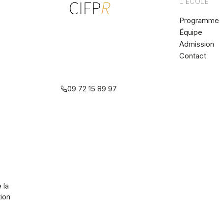
L'ÉCOLE
Programme
Équipe
Centre interdisciplinaire de
Admission
formation
Contact
à la psychothérapie
relationnelle multiréférentielle
09 72 15 89 97
 la
tion