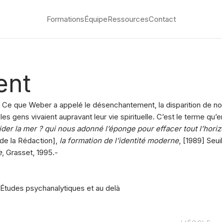
Formations
Équipe
Ressources
Contact
ent
… Ce que Weber a appelé le désenchantement, la disparition de no
els les gens vivaient aupravant leur vie spirituelle. C’est le terme
r la mer ? qui nous adonné l’éponge pour effacer tout l’horiz
 de la Rédaction],
la formation de l’identité moderne
, [1989] Seui
e
, Grasset, 1995.-
tudes psychanalytiques et au delà