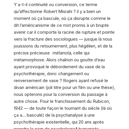
Y a-t-il continuité ou conversion, ce terme
qu’affectionne Robert Misrahi ? il y a bien un
moment où ça bascule, où ça disrupte comme le
dit l’américanisme de ce mot promis à un brupte
avenir car il comporte la racine de rupture et pointe
vers la fracture des sociologues — jusque là nous
jouissions du retournement, plus hégélien, et de la
précise précieuse
métanoïa,
celle qui
métamorphose. Alors chaînon ou goutte d’eau
ayant provoqué le débordement du vase de la
psychothérapie, donc changement ou
renversement de vase ? Rogers ayant refusé le
divan américain (joli titre pour un film ou une thèse),
nous opterons pour la conversion du passage à
autre chose. Pour le franchissement du Rubicon,
1942 — de toute façon le tournant du siècle (là où
ça a… basculé) de la psychanalyse à une
psychothérapie existentielle, qui 20 ans après
prendra le nom de psychologie* humaniste