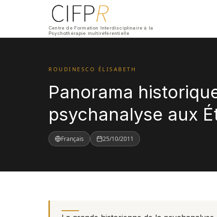
Centre de Formation Interdisciplinaire à la
Psychothérapie multiréférentielle
ROUDINESCO ÉLISABETH
Panorama historiqu
psychanalyse aux É
Français
25/10/2011