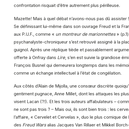
confrontation risquait d’être autrement plus périlleuse.
Mazette! Mais à quel débat n’avons-nous pas dû assister !
Se définissant lui-même dans son ouvrage Freud et la Fra
aux P.U.F., comme «
un montreur de marionnettes
» (p.1)
psychanalyste-chroniqueur s’est retrouvé assigné à la pla
guignol. Après une réplique tiède et passablement argum
offerte à Onfray dans
Lire
, s’en est suivie la grandiose ém
François Busnel qui demeurera longtemps dans les mémo
comme un échange intellectuel à l’état de congélation.
Aux côtés d’Alain de Mijolla, une consœur discrète quoiqu
gentiment pugnace, Anne Millet, dont les attaques les plu
visent Lacan (?!). Et les trois auteurs affabulateurs – comm
ne sont pas trois ? – Mais oui, ils sont bien trois : les cerv
l’affaire, « Cervelet et Cervelas », duo le plus comique de l
des
Freud Wars
alias Jacques Van Rillaer et Mikkel Borch