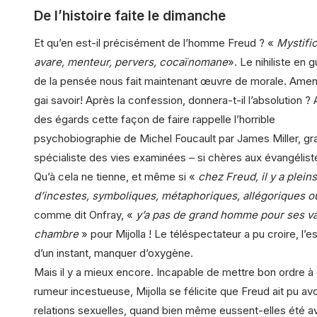
De l’histoire faite le dimanche
Et qu’en est-il précisément de l’homme Freud ? «
Mystific
avare, menteur, pervers, cocaïnomane
». Le nihiliste en g
de la pensée nous fait maintenant œuvre de morale. Amen.
gai savoir! Après la confession, donnera-t-il l’absolution ? 
des égards cette façon de faire rappelle l’horrible
psychobiographie de Michel Foucault par James Miller, gr
spécialiste des vies examinées – si chères aux évangélist
Qu’à cela ne tienne, et même si «
chez Freud, il y a pleins
d’incestes, symboliques, métaphoriques, allégoriques o
comme dit Onfray, «
y’a pas de grand homme pour ses va
chambre
» pour Mijolla ! Le téléspectateur a pu croire, l’
d’un instant, manquer d’oxygène.
Mais il y a mieux encore. Incapable de mettre bon ordre à
rumeur incestueuse, Mijolla se félicite que Freud ait pu av
relations sexuelles, quand bien même eussent-elles été a