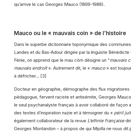
qu’arrive le cas Georges Mauco (1899-1988).
Mauco ou le « mauvais coin » de l’histoire
Dans le superbe dictionnaire toponymique des communes
Landes et du Bas-Adour dirigée par la linguiste Bénédicte
Fénie, on apprend que le mau còrn désigne un “
mauvais c
mauvais endroit
». Autrement dit, le «
mauco
» est toujour
à défricher… [3]
Docteur en géographie, démographe des flux migratoires 
pédagogue, fervent raciste et antisémite, Georges Mauco
le seul psychanalyste français à avoir collaboré de façon a
des textes d’inspiration nazie et à témoigner du «
péril jui
également collaborateur de la revue
L’ethnie française
dir
Georges Montandon – à propos de qui Mijolla ne nous dit 