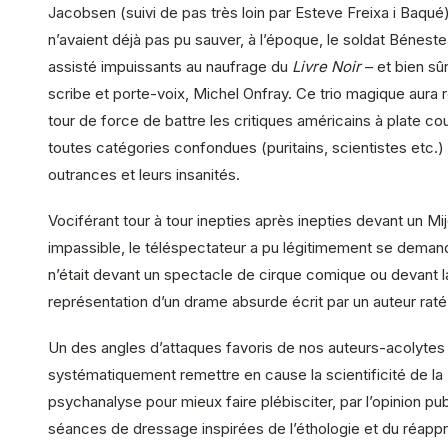
Jacobsen (suivi de pas très loin par Esteve Freixa i Baqué)
n’avaient déjà pas pu sauver, à l’époque, le soldat Béneste
assisté impuissants au naufrage du
Livre Noir
– et bien sûr
scribe et porte-voix, Michel Onfray. Ce trio magique aura r
tour de force de battre les critiques américains à plate co
toutes catégories confondues (puritains, scientistes etc.) 
outrances et leurs insanités.
Vociférant tour à tour inepties après inepties devant un Mij
impassible, le téléspectateur a pu légitimement se demande
n’était devant un spectacle de cirque comique ou devant l
représentation d’un drame absurde écrit par un auteur raté
Un des angles d’attaques favoris de nos auteurs-acolytes
systématiquement remettre en cause la scientificité de la
psychanalyse pour mieux faire plébisciter, par l’opinion pub
séances de dressage inspirées de l’éthologie et du réapp