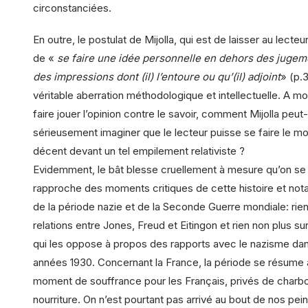
circonstanciées.
En outre, le postulat de Mijolla, qui est de laisser au lecteur
de «
se faire une idée personnelle en dehors des jugem
des impressions dont (il) l’entoure ou qu’(il) adjoint
» (p.3
véritable aberration méthodologique et intellectuelle. A m
faire jouer l’opinion contre le savoir, comment Mijolla peut-i
sérieusement imaginer que le lecteur puisse se faire le mo
décent devant un tel empilement relativiste ?
Evidemment, le bât blesse cruellement à mesure qu’on se
rapproche des moments critiques de cette histoire et no
de la période nazie et de la Seconde Guerre mondiale: rien
relations entre Jones, Freud et Eitingon et rien non plus sur 
qui les oppose à propos des rapports avec le nazisme dan
années 1930. Concernant la France, la période se résume 
moment de souffrance pour les Français, privés de charb
nourriture. On n’est pourtant pas arrivé au bout de nos pei