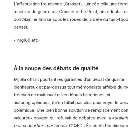
L’affabulation freudienne (Grasset). Lancée telle une form
machine de guerre par Grasset et Le Point, on redoutait q
bon Alain ne finisse sous les roues de la bête du fast-food
penser…
<img161|left>
À la soupe des débats de qualité
Mijolla offrait pourtant les garanties d’un débat de qualité:
bienheureux et par-dessus tout mémorialiste affable du
freudien ne maîtrisant ni les débats historiques, ni
historiographiques, il n’en fallait pas plus pour noyer le poi
polémique. Une bien bonne solution de remplacement don
valeureux bougon qui refusait de débattre avec la «
stalin
beaux quartiers parisiens
» (CQFD : Élisabeth Roudinesco