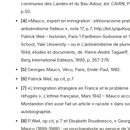
communes des Landes et du Bas-Adour, éd. CAIRN, P
p.50.
[4]
«Mauco, expert en immigration : ethnoracisme prat
antisémitisme fielleux », note 17, p.7, http://bit.ly/ajuKsq
Patrick Weil – historien, Paris 1 Panthéon-Sorbonne et
School, Yale University – ou in L’antisémitisme de plu
1944, études et documents, dir. Pierre-André Taguieff, 
Berg International Editeurs, 1999, p. 267-276.
[5]
Georges Mauco, Vécu, Paris, Emile-Paul, 1982.
[6]
Patrick Weil, op.cit, p.7
[7]
«L’immigration étrangère en France et le problème
réfugiés », L’ethnie française, Mars 1942 – Mauco acc
Montandon d’en avoir fait un article « raciste » dans s
autobiographie.
[8]
P.Weil, op.cit, p.7 et Elisabeth Roudinesco, « Geor
Mauco (1899-1988) : un psychanalyste au service de V