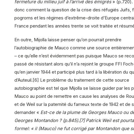
fermeture du milieu juif à l’arrivé des émigrés
» (p.720). 
donc comment la question de la crise des réfugiés Juifs, f
pogroms et les régimes d’extrême-droite d’Europe centra
France pendant les années trente se voit traitée et résum
En outre, Mijolla laisse penser qu’on pourrait prendre
l’autobiographie de Mauco comme une source entièrement
– ce qu’elle n’est évidemment pas puisque Mauco se recon
passé de résistant alors qu’il n’a rejoint le groupe FFI Foc
qu’en janvier 1944 et participé plus tard à la libération du qu
d’Auteuil.[6] Le problème du traitement de cette source
autobiographie est tel que Mijolla se laisse guider par les
Mauco au point de remettre en cause les analyses de Ro
et de Weil sur la paternité du fameux texte de 1942 et de 
demander «
Est-ce de la plume de Georges Mauco ou de
Georges Montandon ? (p.845).[7] Patrick Weil est pourta
formel: « il (Mauco) ne fut corrigé par Montandon que s