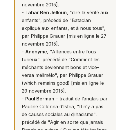
novembre 2015].
-
Tahar Ben Jelloun,
"dire la vérité aux
enfants"
, précédé de "Bataclan
expliqué aux enfants, et à nous tous",
par Philippe Grauer [mis en ligne le 27
novembre 2015].
-
Anonyme,
"Alliances entre fous
furieux"
, précédé de "Comment les
méchants deviennent bons et vice-
versa mélimélo", par Philippe Grauer
(which remains good) [mis en ligne le
29 novembre 2015].
-
Paul Berman
– traduit de l’anglais par
Pauline Colonna d’Istria,
"Il n’y a pas
de causes sociales au djihadisme"
,
précédé de "Agir en sorte que jamais
Daech ne puisse / Sur ma tête inclinée