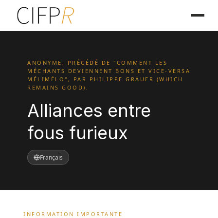
ANONYME, PRÉCÉDÉ DE "COMMENT LES
MÉCHANTS DEVIENNENT BONS ET VICE-VERSA
MÉLIMÉLO", PAR PHILIPPE GRAUER (WHICH
REMAINS GOOD).
Alliances entre
fous furieux
Français
INFORMATION IMPORTANTE