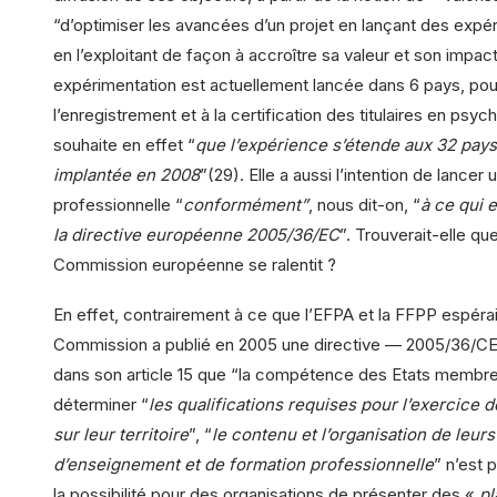
“d’optimiser les avancées d’un projet en lançant des expé
en l’exploitant de façon à accroître sa valeur et son impact
expérimentation est actuellement lancée dans 6 pays, po
l’enregistrement et à la certification des titulaires en psy
souhaite en effet “
que l’expérience s’étende aux 32 pays 
implantée en 2008
”(29). Elle a aussi l’intention de lancer 
professionnelle “
conformément”
, nous dit-on, “
à ce qui 
la directive européenne 2005/36/EC
”. Trouverait-elle que
Commission européenne se ralentit ?
En effet, contrairement à ce que l’EFPA et la FFPP espérai
Commission a publié en 2005 une directive — 2005/36/CE 
dans son article 15 que “la compétence des Etats membr
déterminer “
les qualifications requises pour l’exercice 
sur leur territoire
”, “
le contenu et l’organisation de leur
d’enseignement et de formation professionnelle
” n’est 
la possibilité pour des organisations de présenter des «
pl