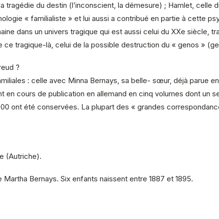
 tragédie du destin (l’inconscient, la démesure) ; Hamlet, celle 
ogie « familialiste » et lui aussi a contribué en partie à cette psy
humaine dans un univers tragique qui est aussi celui du XXe siècle,
e ce tragique-là, celui de la possible destruction du « genos » (g
reud ?
miliales : celle avec Minna Bernays, sa belle- sœur, déjà parue e
ont en cours de publication en allemand en cinq volumes dont un s
000 ont été conservées. La plupart des « grandes correspondance »
 (Autriche).
Martha Bernays. Six enfants naissent entre 1887 et 1895.