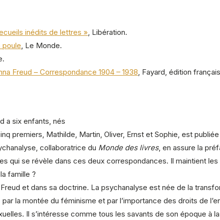
cueils inédits de lettres »
, Libération.
 poule
, Le Monde.
e.
nna Freud – Correspondance 1904 – 1938
, Fayard, édition frança
 a six enfants, nés
q premiers, Mathilde, Martin, Oliver, Ernst et Sophie, est publié
ychanalyse, collaboratrice du
Monde des livres
, en assure la pré
ales qui se révèle dans ces deux correspondances. Il maintient les
la famille ?
 Freud et dans sa doctrine. La psychanalyse est née de la transfo
, par la montée du féminisme et par l’importance des droits de 
uelles. Il s’intéresse comme tous les savants de son époque à la s