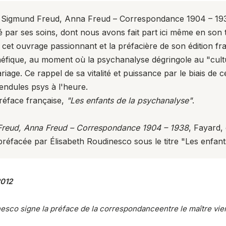
u
Sigmund Freud, Anna Freud – Correspondance 1904 – 19
cé par ses soins, dont nous avons fait part ici même en s
cet ouvrage passionnant et la préfacière de son édition fr
néfique, au moment où la psychanalyse dégringole au "cult
mariage. Ce rappel de sa vitalité et puissance par le biais de
endules psys à l'heure.
réface française,
"Les enfants de la psychanalyse"
.
reud, Anna Freud – Correspondance 1904 – 1938
, Fayard, 
facée par Élisabeth Roudinesco sous le titre "Les enfant
2012
co signe la préface de la correspondanceentre le maître vienno