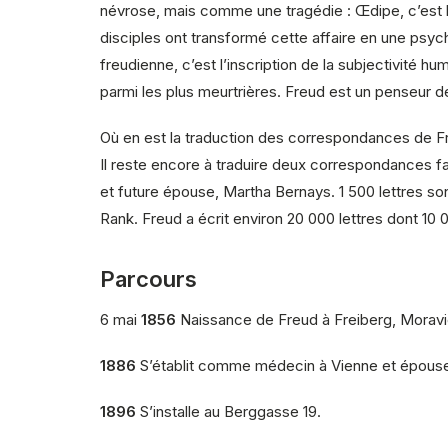
névrose, mais comme une tragédie : Œdipe, c’est la
disciples ont transformé cette affaire en une psychol
freudienne, c’est l’inscription de la subjectivité 
parmi les plus meurtrières. Freud est un penseur d
Où en est la traduction des correspondances de F
Il reste encore à traduire deux correspondances fa
et future épouse, Martha Bernays. 1 500 lettres s
Rank. Freud a écrit environ 20 000 lettres dont 10 
Parcours
6 mai
1856
Naissance de Freud à Freiberg, Moravie
1886
S’établit comme médecin à Vienne et épouse 
1896
S’installe au Berggasse 19.