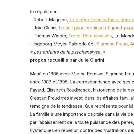
lire également
– Robert Maggiori,
« Le père à ses enfants, deux re
– Julie Clarini,
Freud : papa prodigue et grand-papa
– Thomas Wieder,
Freud, Père missives
, Le Mond
– Ingeborg Meyer-Palmedo éd.,
Sigmund Freud, A
« Les enfants de la psychanalyse. »
propos recueillis par Julie Clarini
Marié en 1886 avec Martha Bernays, Sigmund Freud
entre 1887 et 1895. La correspondance avec ses cin
Fayard. Élisabeth Roudinesco, historienne de la ps
C’est un Freud très investi dans les affaires famili
témoigne de la tendresse. Que représente pour lui 
La famille a une importance capitale dans la vie de
par l’abaissement de la toute puissance des pères
hystériques en rébellion contre des frustrations sex