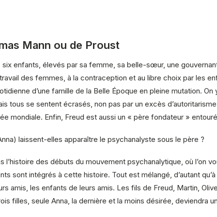
omas Mann ou de Proust
ses six enfants, élevés par sa femme, sa belle-sœur, une gouvernant
u travail des femmes, à la contraception et au libre choix par les 
tidienne d’une famille de la Belle Époque en pleine mutation. O
s tous se sentent écrasés, non pas par un excès d’autoritarisme 
e mondiale. Enfin, Freud est aussi un « père fondateur » entouré
nna) laissent-elles apparaître le psychanalyste sous le père ?
’histoire des débuts du mouvement psychanalytique, où l’on voue u
ts sont intégrés à cette histoire. Tout est mélangé, d’autant qu
urs amis, les enfants de leurs amis. Les fils de Freud, Martin, Oli
is filles, seule Anna, la dernière et la moins désirée, deviendra un