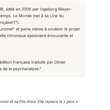
38
, édité en 2006 par Ingeborg Meyer-
on temps, Le Monde met à sa Une du
ançaise(
1
").
uromat" et peine même à soutenir le projet
 cette chronique épistolaire émouvante et
édition française traduite par Olivier
s de la psychanalyse."
is et sa fille Anna. Elle replace le « père »