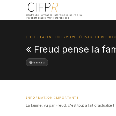
Centre de Formation Interdisciplinaire à la
Psychothérapie multiréférentielle
JULIE CLARINI INTERVIEWE ÉLISABETH ROUDI
« Freud pense la fa
Français
INFORMATION IMPORTANTE
La famille, vu par Freud, c'est tout à fait d'actualité !