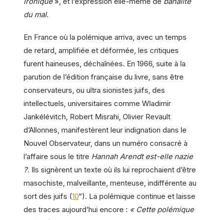
ironique
», et l’expression elle-même de
banalité
du mal
.
En France où la polémique arriva, avec un temps
de retard, amplifiée et déformée, les critiques
furent haineuses, déchaînées. En 1966, suite à la
parution de l’édition française du livre, sans être
conservateurs, ou ultra sionistes juifs, des
intellectuels, universitaires comme Wladimir
Jankélévitch, Robert Misrahi, Olivier Revault
d’Allonnes, manifestèrent leur indignation dans le
Nouvel Observateur, dans un numéro consacré à
l’affaire sous le titre
Hannah Arendt est-elle nazie
?
. Ils signèrent un texte où ils lui reprochaient d’être
masochiste, malveillante, menteuse, indifférente au
sort des juifs (
10
“). La polémique continue et laisse
des traces aujourd’hui encore :
« Cette polémique