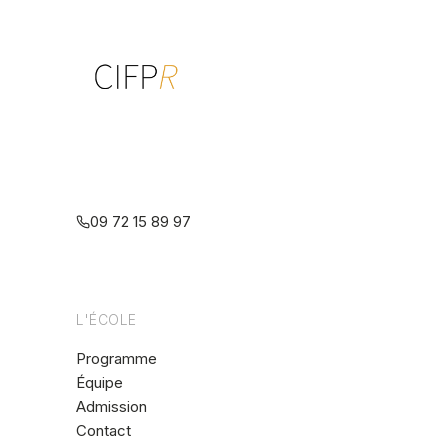
Centre interdisciplinaire de formation
à la psychothérapie relationnelle
multiréférentielle
09 72 15 89 97
L'ÉCOLE
Programme
Équipe
Admission
Contact