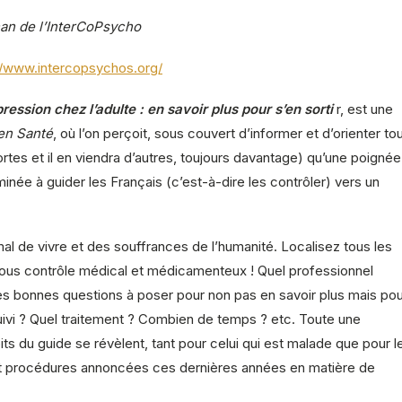
an de l’InterCoPsycho
//www.intercopsychos.org/
ression chez l’adulte : en savoir plus pour s’en sorti
r, est une
 en Santé
, où l’on perçoit, sous couvert d’informer et d’orienter to
rtes et il en viendra d’autres, toujours davantage) qu’une poignée
minée à guider les Français (c’est-à-dire les contrôler) vers un
al de vivre et des souffrances de l’humanité. Localisez tous les
sous contrôle médical et médicamenteux ! Quel professionnel
les bonnes questions à poser pour non pas en savoir plus mais po
suivi ? Quel traitement ? Combien de temps ? etc. Toute une
its du guide se révèlent, tant pour celui qui est malade que pour l
 et procédures annoncées ces dernières années en matière de