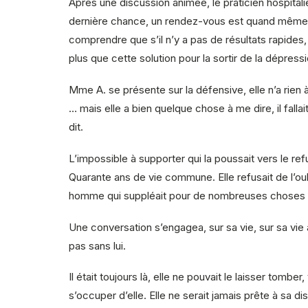
Après une discussion animée, le praticien hospitali
dernière chance, un rendez-vous est quand même p
comprendre que s’il n’y a pas de résultats rapides, 
plus que cette solution pour la sortir de la dépres
Mme A. se présente sur la défensive, elle n’a rien à
… mais elle a bien quelque chose à me dire, il falla
dit.
L’impossible à supporter qui la poussait vers le refu
Quarante ans de vie commune. Elle refusait de l’oubl
homme qui suppléait pour de nombreuses choses a
Une conversation s’engagea, sur sa vie, sur sa v
pas sans lui.
Il était toujours là, elle ne pouvait le laisser tombe
s’occuper d’elle. Elle ne serait jamais prête à sa dis