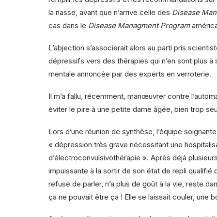
la nasse, avant que n’arrive celle des
Disease Man
cas dans le
Disease Managment Program
améric
L’abjection s’associerait alors au parti pris scienti
dépressifs vers des thérapies qui n’en sont plus à s
mentale annoncée par des experts en verroterie.
Il m’a fallu, récemment, manœuvrer contre l’auto
éviter le pire à une petite dame âgée, bien trop seu
Lors d’une réunion de synthèse, l’équipe soignante
« dépression très grave nécessitant une hospitalisa
d’électroconvulsivothérapie ». Après déjà plusieurs
impuissante à la sortir de son état de repli qualifi
refuse de parler, n’a plus de goût à la vie, reste da
ça ne pouvait être ça ! Elle se laissait couler, une 