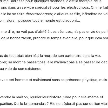
er me l’adresse pour quelques séances, c’est la thérapie de la
ris dans un service spécialisé pour les électrochocs. On me fait
elle ira se faire
électrochoquer
, d’ailleurs sa fille, infirmière ne vo
sion ; alors… puisque tout le monde est d’accord…
 me dire, ne voit pas d’utilité à ces séances, n’a pas envie de parl
it de la bonne façon, prendre le temps avec elle, pour que cela soi
s de tout était bien lié à la mort de son partenaire dans la vie.
ier, sa mort ne passait pas, elle n’arrivait pas à se passer de cet
u vide de son existence.
ie avec cet homme et maintenant sans sa présence physique, mais
r, vendre la maison, liquider leur histoire, vivre pour elle-même et
parition. Qui le lui demandait ? Elle ne cèderait pas sur ce lien vital