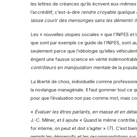
les lettres de créances qu’ils écrivent eux-mêmes 
l’accréditif, c’est-à-dire
rendre croyable quelque 
laisse courir des mensonges sans les démentir il
Les « nouvelles utopies sociales » que l’INPES et 
que sont par exemple ce guide de l’INPES, sont
au
seulement parce que l’idéologie qu’elles véhiculent
érigent une fausse science en vérité indémontrable
contrôleurs en manipulation mentale
de la populat
La liberté de choix, individuelle comme profession
la novlangue managériale. Il faut gommer tout ce qu
pour que l’évaluation non pas comme mot, mais c
«
Évaluer les êtres parlants, en masse et en détai
J.-C. Milner, et il ajoute « Quand le même contrôle 
for interne, on peut et doit s’agiter » (7). C’est b
remplir les dépressifs et les recommandations sur