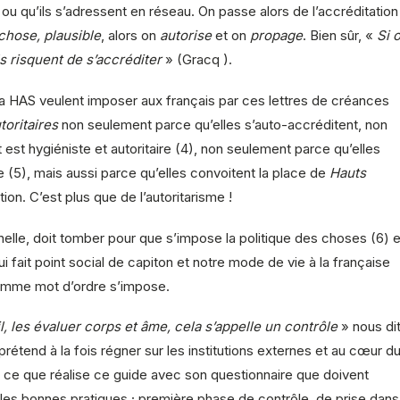
ou qu’ils s’adressent en réseau. On passe alors de l’accréditation
chose, plausible
, alors on
autorise
et on
propage
. Bien sûr, «
Si 
s risquent de s’accréditer
» (Gracq ).
la HAS veulent imposer aux français par ces lettres de créances
toritaires
non seulement parce qu’elles s’auto-accréditent, non
 est hygiéniste et autoritaire (4), non seulement parce qu’elles
 (5), mais aussi parce qu’elles convoitent la place de
Hauts
ion. C’est plus que de l’autoritarisme !
nelle, doit tomber pour que s’impose la politique des choses (6) e
i fait point social de capiton et notre mode de vie à la française
omme mot d’ordre s’impose.
l, les évaluer corps et âme, cela s’appelle un contrôle
» nous di
prétend à la fois régner sur les institutions externes et au cœur d
ien ce que réalise ce guide avec son questionnaire que doivent
 les bonnes pratiques ; première phase de contrôle, de prise dans