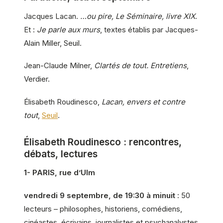
Jacques Lacan.
…ou pire, Le Séminaire, livre XIX
.
Et :
Je parle aux murs
, textes établis par Jacques-
Alain Miller, Seuil.
Jean-Claude Milner,
Clartés de tout. Entretiens
,
Verdier.
Élisabeth Roudinesco,
Lacan, envers et contre
tout
,
Seuil
.
Élisabeth Roudinesco : rencontres,
débats, lectures
1- PARIS, rue d’Ulm
vendredi 9 septembre, de 19:30 à minuit
: 50
lecteurs – philosophes, historiens, comédiens,
cinéastes, écrivains, journalistes et psychanalystes