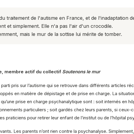
 du traitement de l'autisme en France, et de l'inadaptation d
 et simplement. Elle n'a pas l'air d'un crocodile.
emment, mais le mur de la sottise lui mérite de tomber.
, membre actif du collectif
Soutenons le mur
rti pris sur l’autisme qui se retrouve dans différents articles r
oppés en matière de dépistage et de prise en charge. La situation
t qu’une prise en charge psychanalytique sont : soit internés en hôp
nnements particuliers ; soit gardés chez leurs parents, si ceux-ci 
s praticiens pour retirer leur enfant de l’institut ou de l’hôpital ps
ants. Les parents n’ont rien contre la psychanalyse. Simplement, 