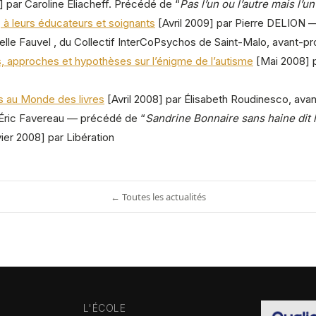
 par Caroline Eliacheff. Précédé de “
Pas l’un ou l’autre mais l’un
, à leurs éducateurs et soignants
[Avril 2009] par Pierre DELION —
lle Fauvel , du Collectif InterCoPsychos de Saint-Malo, avant-pr
s, approches et hypothèses sur l’énigme de l’autisme
[Mai 2008] p
s au Monde des livres
[Avril 2008] par Élisabeth Roudinesco, ava
 Éric Favereau — précédé de “
Sandrine Bonnaire sans haine dit 
ier 2008] par Libération
← Toutes les actualités
L'ÉCOLE