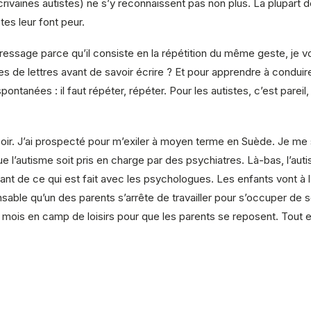
rivaines autistes) ne s’y reconnaissent pas non plus. La plupart de
es leur font peur.
ressage parce qu’il consiste en la répétition du même geste, j
es de lettres avant de savoir écrire ? Et pour apprendre à cond
tanées : il faut répéter, répéter. Pour les autistes, c’est pareil
espoir. J’ai prospecté pour m’exiler à moyen terme en Suède. Je me
e l’autisme soit pris en charge par des psychiatres. Là-bas, l’au
nt de ce qui est fait avec les psychologues. Les enfants vont à l’
ensable qu’un des parents s’arrête de travailler pour s’occuper de
r mois en camp de loisirs pour que les parents se reposent. Tout es