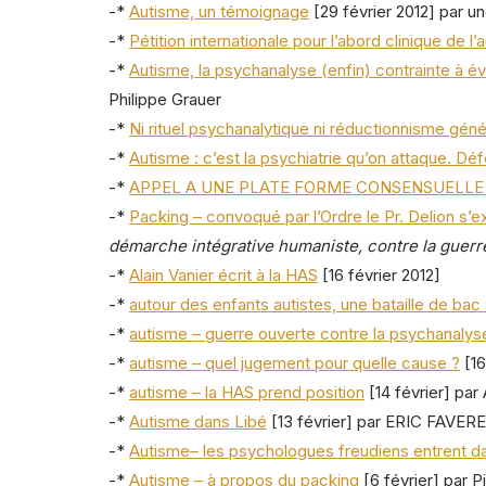
-*
Autisme, un témoignage
[29 février 2012] par u
-*
Pétition internationale pour l’abord clinique de l’
-*
Autisme, la psychanalyse (enfin) contrainte à év
Philippe Grauer
-*
Ni rituel psychanalytique ni réductionnisme gén
-*
Autisme : c’est la psychiatrie qu’on attaque. Déf
-*
APPEL A UNE PLATE FORME CONSENSUELLE P
-*
Packing – convoqué par l’Ordre le Pr. Delion s’e
démarche intégrative humaniste, contre la gue
-*
Alain Vanier écrit à la HAS
[16 février 2012]
-*
autour des enfants autistes, une bataille de bac
-*
autisme – guerre ouverte contre la psychanalys
-*
autisme – quel jugement pour quelle cause ?
[16
-*
autisme – la HAS prend position
[14 février] p
-*
Autisme dans Libé
[13 février] par ERIC FAVER
-*
Autisme– les psychologues freudiens entrent da
-*
Autisme – à propos du packing
[6 février] par P