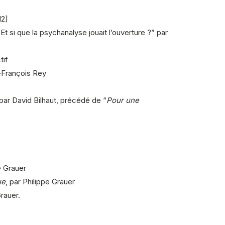
12]
Et si que la psychanalyse jouait l’ouverture ?” par
tif
n-François Rey
 par David Bilhaut, précédé de “
Pour une
e Grauer
ue
, par Philippe Grauer
Grauer.