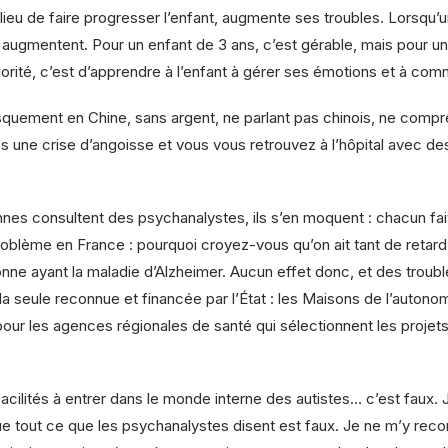
lieu de faire progresser l’enfant, augmente ses troubles. Lorsqu’u
ugmentent. Pour un enfant de 3 ans, c’est gérable, mais pour un
rité, c’est d’apprendre à l’enfant à gérer ses émotions et à com
quement en Chine, sans argent, ne parlant pas chinois, ne compr
 une crise d’angoisse et vous vous retrouvez à l’hôpital avec des 
nnes consultent des psychanalystes, ils s’en moquent : chacun fait 
 problème en France : pourquoi croyez-vous qu’on ait tant de retar
onne ayant la maladie d’Alzheimer. Aucun effet donc, et des troub
a seule reconnue et financée par l’État : les Maisons de l’autono
ur les agences régionales de santé qui sélectionnent les projet
facilités à entrer dans le monde interne des autistes… c’est faux
ue tout ce que les psychanalystes disent est faux. Je ne m’y recon