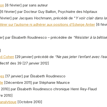
ion
[6 février] par sans auteur
[6 février] par Docteur Guy Baillon, Psychiatre des hôpitaux
février] par Jacques Hochmann, précédé de “
Y voir clair dans l
irer sur l’autisme ni adhérer aux positions d’Edwige Antier
[6 fév
ier] par Élisabeth Roudinesco – précédée de
“Résister à la bêtis
]
vid Cohen
[29 janvier] précédé de
“Ne pas jeter l’enfant avec l’e
lectif des 39 [27 janvier 2012]
ges
[17 janvier] par Élisabeth Roudinesco
le
[Décembre 2011] par Stéphanie Maurice
010] par Élisabeth Roudinesco chronique Henri Rey-Flaud
e 2010]
analytique
[Octobre 2010]