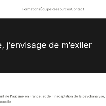
Formations
Équipe
Ressources
Contact
e, j’envisage de m’exiler
ment de l'autisme en France, et de l'inadaptation de la psychanalyse,
ocodile.