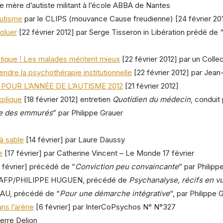
ne mère d’autiste militant à l’école ABBA de Nantes
autisme
par le CLIPS (mouvance Cause freudienne) [24 février 20
oluer
[22 février 2012] par Serge Tisseron in Libération prédé de “
étique ! Les malades méritent mieux
[22 février 2012] par un Collec
endre la psychothérapie institutionnelle
[22 février 2012] par Jea
OUR L’ANNÉE DE L’AUTISME 2012
[21 février 2012]
xplique
[18 février 2012] entretien
Quotidien du médecin
, conduit
rre des emmurés
” par Philippe Grauer
 à sable
[14 février] par Laure Daussy
e
[17 février] par Catherine Vincent – Le Monde 17 février
 février] précédé de “
Conviction peu convaincante
” par Philipp
ar AFP/PHILIPPE HUGUEN, précédé de
Psychanalyse, récifs en v
EAU, précédé de “
Pour une démarche intégrative
“, par Philippe 
ns l’arène
[6 février] par InterCoPsychos N° N°327
ierre Delion