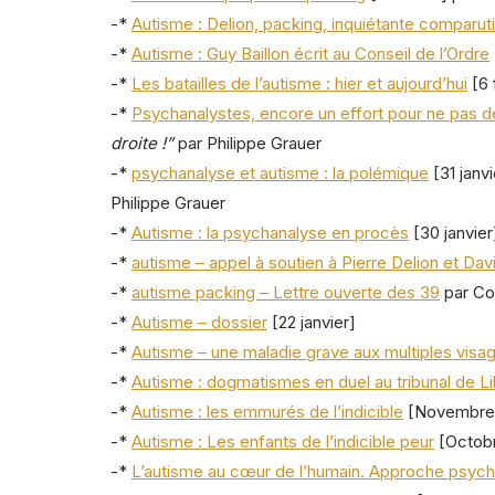
-*
Autisme : Delion, packing, inquiétante comparut
-*
Autisme : Guy Baillon écrit au Conseil de l’Ordre
-*
Les batailles de l’autisme : hier et aujourd’hui
[6 
-*
Psychanalystes, encore un effort pour ne pas dél
droite !”
par Philippe Grauer
-*
psychanalyse et autisme : la polémique
[31 janv
Philippe Grauer
-*
Autisme : la psychanalyse en procès
[30 janvier
-*
autisme – appel à soutien à Pierre Delion et Da
-*
autisme packing – Lettre ouverte des 39
par Col
-*
Autisme – dossier
[22 janvier]
-*
Autisme – une maladie grave aux multiples visa
-*
Autisme : dogmatismes en duel au tribunal de Lil
-*
Autisme : les emmurés de l’indicible
[Novembre 2
-*
Autisme : Les enfants de l’indicible peur
[Octobr
-*
L’autisme au cœur de l’humain. Approche psych