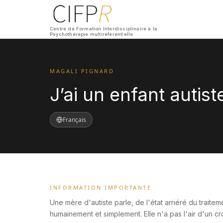
Centre de Formation Interdisciplinaire à la
Psychothérapie multiréférentielle
MAGALI PIGNARD
J’ai un enfant autist
Français
INFORMATION IMPORTANTE
Une mère d'autiste parle, de l'état arriéré du traite
humainement et simplement. Elle n'a pas l'air d'un cr