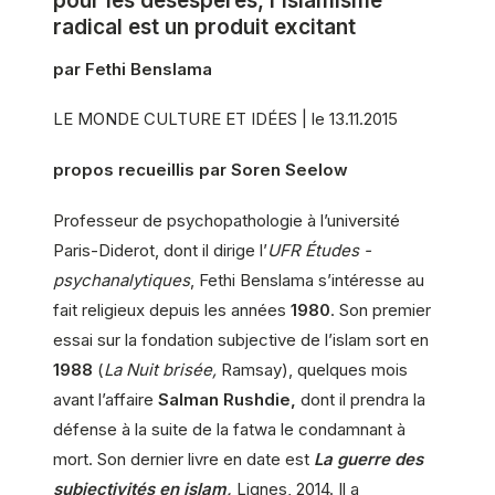
pour les désespérés, l’islamisme
radical est un produit excitant
par Fethi Ben­slama
LE MONDE CULTURE ET IDÉES | le 13.11.2015
propos recueillis par Soren Seelow
Professeur de psychopathologie à l’université
Paris-Diderot, dont il dirige l’
UFR Études ­
psychanalytiques
, Fethi Ben­slama s’intéresse au
fait religieux depuis les années
1980
. Son premier
essai sur la fondation subjective de l’islam sort en
1988
(
La Nuit brisée,
Ramsay), quelques mois
avant l’affaire
Salman Rushdie,
dont il prendra la
défense à la suite de la fatwa le ­condamnant à
mort. Son dernier livre en date est
La guerre des
subjectivités en islam,
Lignes, 2014. Il a