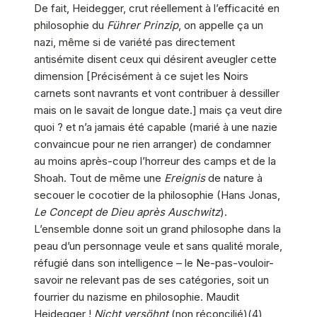
De fait, Heidegger, crut réellement à l’efficacité en
philosophie du
Führer Prinzip
, on appelle ça un
nazi, même si de variété pas directement
antisémite disent ceux qui désirent aveugler cette
dimension [Précisément à ce sujet les Noirs
carnets sont navrants et vont contribuer à dessiller
mais on le savait de longue date.] mais ça veut dire
quoi ? et n’a jamais été capable (marié à une nazie
convaincue pour ne rien arranger) de condamner
au moins après-coup l’horreur des camps et de la
Shoah. Tout de même une
Ereignis
de nature à
secouer le cocotier de la philosophie (Hans Jonas,
Le Concept de Dieu après Auschwitz
).
L’ensemble donne soit un grand philosophe dans la
peau d’un personnage veule et sans qualité morale,
réfugié dans son intelligence – le Ne-pas-vouloir-
savoir ne relevant pas de ses catégories, soit un
fourrier du nazisme en philosophie. Maudit
Heidegger !
Nicht versöhnt
(non réconcilié)(4)