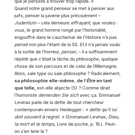
que je persiste à trouver trop rapide. »
Quand notre grand penseur se met à penser aux
juifs, penser la juiverie plus précisément –
Judentum
– cela demeure
effrayant,
que voulez-
vous, le grand homme rongé par l’historialité,
engouffré dans le cauchemar de l’Histoire n’a pas
pensé
non plus l’étant de la SS. Et il n’a jamais voulu
à la sortie de l’horreur,
penser,
– il a suffisamment
répété que c’était la tâche du philosophe, quelque
chose de son parcours et de celui de l’Allemagne.
Alors, sale type ou sale philosophe ? Radicalement,
sa philosophie elle-même, de l’
Être
en tant
que telle,
est-elle abjecte (5) ? Comme dirait
l’humoriste
demerden Sie sich
avec ça. Emmanuel
Levinas parle de la dette de tout chercheur
contemporain envers Heidegger :
« dette qu’il lui
doit souvent à regret. »
(Emmanuel Levinas,
Dieu,
la mort et le temps,
Livre de poche, p. 16.). Peut-
on s’en tenir là ?