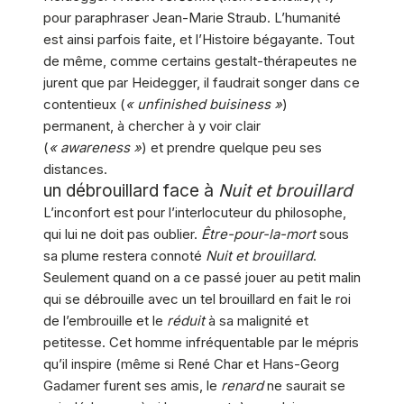
pour paraphraser Jean-Marie Straub. L’humanité
est ainsi parfois faite, et l’Histoire bégayante. Tout
de même, comme certains gestalt-thérapeutes ne
jurent que par Heidegger, il faudrait songer dans ce
contentieux (
« unfinished buisiness »
)
permanent, à chercher à y voir clair
(
« awareness »
) et prendre quelque peu ses
distances.
un débrouillard face à
Nuit et brouillard
L’inconfort est pour l’interlocuteur du philosophe,
qui lui ne doit pas oublier.
Être-pour-la-mort
sous
sa plume restera connoté
Nuit et brouillard
.
Seulement quand on a ce passé jouer au petit malin
qui se débrouille avec un tel brouillard en fait le roi
de l’embrouille et le
réduit
à sa malignité et
petitesse. Cet homme infréquentable par le mépris
qu’il inspire (même si René Char et Hans-Georg
Gadamer furent ses amis, le
renard
ne saurait se