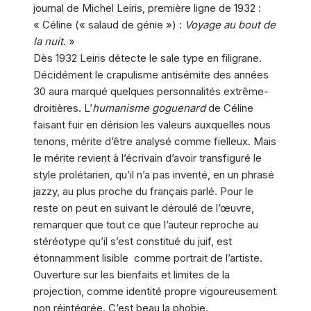
journal de Michel Leiris, première ligne de 1932 :
« Céline (« salaud de génie ») :
Voyage au bout de
la nuit
. »
Dès 1932 Leiris détecte le sale type en filigrane.
Décidément le crapulisme antisémite des années
30 aura marqué quelques personnalités extrême-
droitières. L’
humanisme goguenard
de Céline
faisant fuir en dérision les valeurs auxquelles nous
tenons, mérite d’être analysé comme fielleux. Mais
le mérite revient à l’écrivain d’avoir transfiguré le
style prolétarien, qu’il n’a pas inventé, en un phrasé
jazzy, au plus proche du français parlé. Pour le
reste on peut en suivant le déroulé de l’œuvre,
remarquer que tout ce que l’auteur reproche au
stéréotype qu’il s’est constitué du juif, est
étonnamment lisible comme portrait de l’artiste.
Ouverture sur les bienfaits et limites de la
projection, comme identité propre vigoureusement
non réintégrée. C’est beau la phobie.