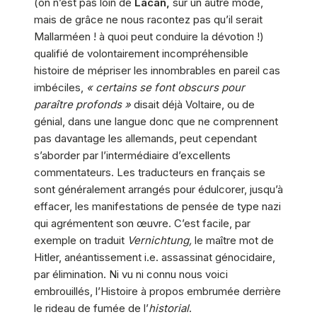
(on n’est pas loin de
Lacan,
sur un autre mode,
mais de grâce ne nous racontez pas qu’il serait
Mallarméen ! à quoi peut conduire la dévotion !)
qualifié de volontairement incompréhensible
histoire de mépriser les innombrables en pareil cas
imbéciles,
« certains se font obscurs pour
paraître profonds »
disait déjà Voltaire, ou de
génial, dans une langue donc que ne comprennent
pas davantage les allemands, peut cependant
s’aborder par l’intermédiaire d’excellents
commentateurs. Les traducteurs en français se
sont généralement arrangés pour édulcorer, jusqu’à
effacer, les manifestations de pensée de type nazi
qui agrémentent son œuvre. C’est facile, par
exemple on traduit
Vernichtung,
le maître mot de
Hitler, anéantissement i.e. assassinat génocidaire,
par élimination. Ni vu ni connu nous voici
embrouillés, l’Histoire à propos embrumée derrière
le rideau de fumée de l’
historial
.