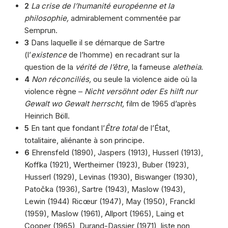
2
La crise de l’humanité européenne et la
philosophie,
admirablement commentée par
Semprun.
3
Dans laquelle il se démarque de Sartre
(l’
existence
de l’homme) en recadrant sur la
question de la
vérité de l’être
, la fameuse
aletheia
.
4
Non réconciliés,
ou seule la violence aide où la
violence règne –
Nicht versöhnt oder Es hilft nur
Gewalt wo Gewalt herrscht,
film de 1965 d’après
Heinrich Böll.
5
En tant que fondant l’
Être total
de l’État,
totalitaire, aliénante à son principe.
6
Ehrensfeld (1890), Jaspers (1913), Husserl (1913),
Koffka (1921), Wertheimer (1923), Buber (1923),
Husserl (1929), Levinas (1930), Biswanger (1930),
Patočka (1936), Sartre (1943), Maslow (1943),
Lewin (1944) Ricœur (1947), May (1950), Franckl
(1959), Maslow (1961), Allport (1965), Laing et
Cooper (1965), Durand-Dassier (1971), liste non