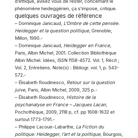
d’éthique, avisez vous de rester, concernant le
phénomène heideggérien, ça s’impose, critique.
quelques ouvrages de référence
– Dominique Janicaud,
L’Ombre de cette pensée.
Heidegger et la question politique,
Grenoble,
Millon, 1990.-
– Dominique Janicaud,
Heidegger en France,
Paris, Albin Michel, 2001. Collection Bibliothèque
Albin Michel. Idées, ISSN 1158-4572. Vol. 1, Récit ;
Vol. 2, Entretiens. Note(s) : Bibliogr. vol. 1, p. 543-
572.-
– Élisabeth Roudinesco,
Retour sur la question
juive,
Paris, Albin Michel, 2009, 325 p.-
– Élisabeth Roudinesco,
Histoire de la
psychanalyse en France – Jacques Lacan,
Pochothèque, 2009, 2118 p, cf. pp 1608-1632 et
surtout 1773-1791.-
– Philippe Lacoue-Labarthe,
La Fiction du
politique: Heidegger, l’art et la politique,
Bourgois,