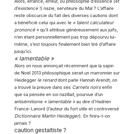
Alors, errance, erreur, ou philosophie d’essence (et
d’existence !) nazie, serviteure du Mal ? L’affaire
reste obscurcie du fait des diverses cautions dont
a bénéficié celui qui avec le
« talent calculateur
prononcé »
qu’il attribue généreusement aux juifs,
n’en étant personnellement pas trop dépourvu lui-
même, s’est toujours finalement bien tiré d’affaire
jusqu’ici.
« lamentable »
Alors on nous annonçait récemment que la sapin
de Noël 2013 philosophique serait un marronnier sur
Heidegger
le renard
dont parle Hannah Arendt, on
a trouvé la preuve dans ses
Carnets noirs
enfin
que sa pensée en soi nazillait, pourvue d’un
antisémitisme
« lamentable »
au dire d’Hadrien
France-Lanord (l’auteur du fort utile et controversé
Dictionnaire Martin Heidegger
). En finira-t-on
jamais ?
caution gestaltiste ?