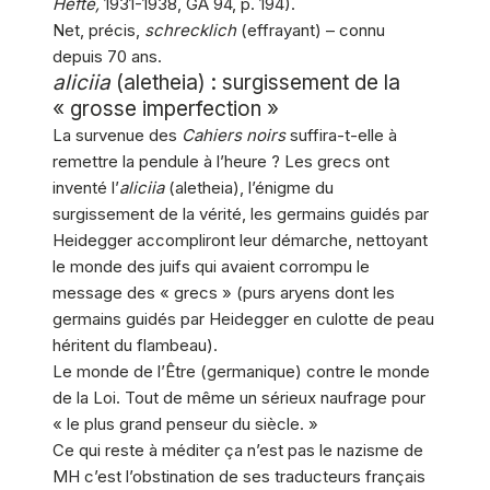
Hefte,
1931-1938, GA 94, p. 194).
Net, précis,
schrecklich
(effrayant) – connu
depuis 70 ans.
aliciia
(aletheia) : surgissement de la
« grosse imperfection »
La survenue des
Cahiers noirs
suffira-t-elle à
remettre la pendule à l’heure ? Les grecs ont
inventé l’
aliciia
(aletheia), l’énigme du
surgissement de la vérité, les germains guidés par
Heidegger accompliront leur démarche, nettoyant
le monde des juifs qui avaient corrompu le
message des « grecs » (purs aryens dont les
germains guidés par Heidegger en culotte de peau
héritent du flambeau).
Le monde de l’Être (germanique) contre le monde
de la Loi. Tout de même un sérieux naufrage pour
« le plus grand penseur du siècle. »
Ce qui reste à méditer ça n’est pas le nazisme de
MH c’est l’obstination de ses traducteurs français