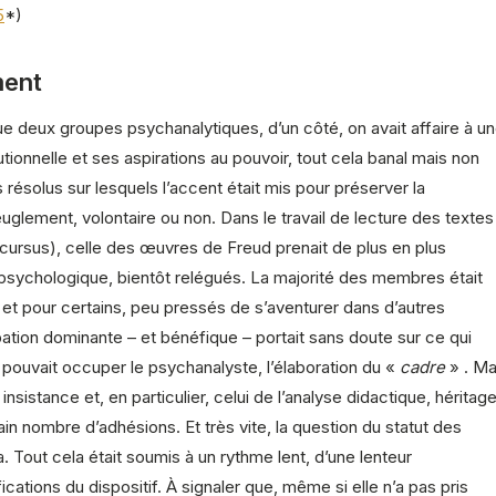
5
*)
ment
que deux groupes psychanalytiques, d’un côté, on avait affaire à u
itutionnelle et ses aspirations au pouvoir, tout cela banal mais non
ésolus sur lesquels l’accent était mis pour préserver la
euglement, volontaire ou non. Dans le travail de lecture des textes
e cursus), celle des œuvres de Freud prenait de plus en plus
sychologique, bientôt relégués. La majorité des membres était
et pour certains, peu pressés de s’aventurer dans d’autres
pation dominante – et bénéfique – portait sans doute sur ce qui
 pouvait occuper le psychanalyste, l’élaboration du «
cadre
» . Ma
sistance et, en particulier, celui de l’analyse didactique, héritag
in nombre d’adhésions. Et très vite, la question du statut des
out cela était soumis à un rythme lent, d’une lenteur
ications du dispositif. À signaler que, même si elle n’a pas pris