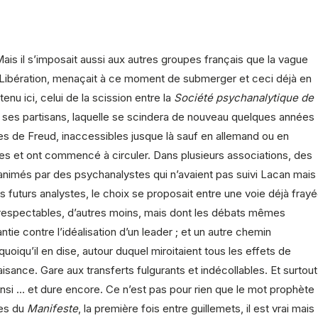
Mais il s’imposait aussi aux autres groupes français que la vague
 Libération, menaçait à ce moment de submerger et ceci déjà en
enu ici, celui de la scission entre la
Société psychanalytique de
et ses partisans, laquelle se scindera de nouveau quelques années
les de Freud, inaccessibles jusque là sauf en allemand ou en
rises et ont commencé à circuler. Dans plusieurs associations, des
t animés par des psychanalystes qui n’avaient pas suivi Lacan mais
 futurs analystes, le choix se proposait entre une voie déjà fraye
 respectables, d’autres moins, mais dont les débats mêmes
ntie contre l’idéalisation d’un leader ; et un autre chemin
 quoiqu’il en dise, autour duquel miroitaient tous les effets de
isance. Gare aux transferts fulgurants et indécollables. Et surtout
it ainsi … et dure encore. Ce n’est pas pour rien que le mot prophète
ges du
Manifeste
, la première fois entre guillemets, il est vrai mais