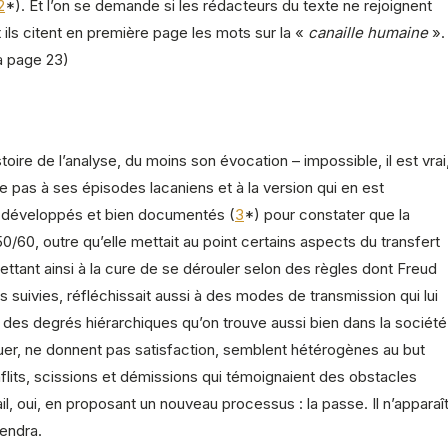
2
*). Et l’on se demande si les rédacteurs du texte ne rejoignent
 ils citent en première page les mots sur la «
canaille humaine
».
a page 23)
stoire de l’analyse, du moins son évocation – impossible, il est vrai
 pas à ses épisodes lacaniens et à la version qui en est
s développés et bien documentés (
3
*) pour constater que la
/60, outre qu’elle mettait au point certains aspects du transfert
ettant ainsi à la cure de se dérouler selon des règles dont Freud
urs suivies, réfléchissait aussi à des modes de transmission qui lui
 des degrés hiérarchiques qu’on trouve aussi bien dans la société
instituer, ne donnent pas satisfaction, semblent hétérogènes au but
conflits, scissions et démissions qui témoignaient des obstacles
l, oui, en proposant un nouveau processus : la passe. Il n’apparaî
iendra.