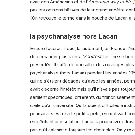
avait des Américains et de l’
American way of life
(
pas les opinions hâtives de leur grand ancêtre dont
(On retrouve le terme dans la bouche de Lacan à l
la psychanalyse hors Lacan
Encore faudrait-il que, là justement, en France, l’hi
de demander plus à un «
Manifeste
» – ne se borne
présentée. Il suffit de consulter des ouvrages plu
psychanalyse (hors Lacan) pendant les années 1950
qui ne s’étaient dégagés qu’avec les années, perm
avait discerné l’intérêt mais qu’il n’avais pas toujo
seraient spécifiques, différents du franchissement
civile qu’à l’université. Qu’ils soient difficiles à 
poursuivi, s’est révélé petit à petit, en motivant 
empêchant une solution. Lacan a poursuivi ce travai
pas qu’il aplanisse toujours les obstacles. On y rev