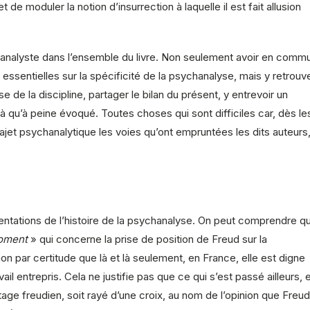
e moduler la notion d’insurrection à laquelle il est fait allusion
chanalyste dans l’ensemble du livre. Non seulement avoir en comm
 essentielles sur la spécificité de la psychanalyse, mais y retrouv
 de la discipline, partager le bilan du présent, y entrevoir un
à qu’à peine évoqué. Toutes choses qui sont difficiles car, dès le
trajet psychanalytique les voies qu’ont empruntées les dits auteurs
rientations de l’histoire de la psychanalyse. On peut comprendre q
oment
» qui concerne la prise de position de Freud sur la
 par certitude que là et là seulement, en France, elle est digne
l entrepris. Cela ne justifie pas que ce qui s’est passé ailleurs, 
itage freudien, soit rayé d’une croix, au nom de l’opinion que Freud