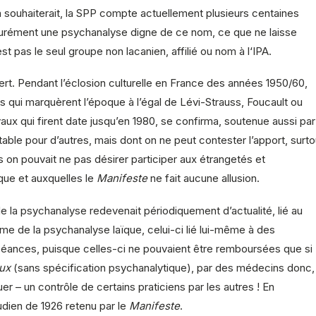
on souhaiterait, la SPP compte actuellement plusieurs centaines
surément une psychanalyse digne de ce nom, ce que ne laisse
t pas le seul groupe non lacanien, affilié ou nom à l‘IPA.
uvert. Pendant l’éclosion culturelle en France des années 1950/60,
 qui marquèrent l’époque à l’égal de Lévi-Strauss, Foucault ou
vaux qui firent date jusqu’en 1980, se confirma, soutenue aussi par
table pour d’autres, mais dont on ne peut contester l’apport, surto
s on pouvait ne pas désirer participer aux étrangetés et
ique et auxquelles le
Manifeste
ne fait aucune allusion.
e la psychanalyse redevenait périodiquement d’actualité, lié au
e de la psychanalyse laïque, celui-ci lié lui-même à des
séances, puisque celles-ci ne pouvaient être remboursées que si
aux
(sans spécification psychanalytique), par des médecins donc,
er – un contrôle de certains praticiens par les autres ! En
dien de 1926 retenu par le
Manifeste
.