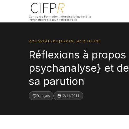
Centre de Formation Interdisciplinaire à la
Psychothérapie multiréférentielle
ROUSSEAU-DUJARDIN JACQUELINE
Réflexions à propo
psychanalyse} et de 
sa parution
Français
12/11/2011