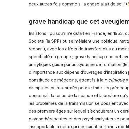
deux autres fois comme si la chose allait de soi ! (
grave handicap que cet aveugle
Insistons : puisqu’il n’existait en France, en 1953, 
Société (la SPP) où se mêlaient une politique inst
reconnu, avec les effets de transfert plus ou moins r
spécificité du groupe ; grave handicap que cet av
analytiques guidé par un système de formation (l
d’importance aux dépens d’ouvrages d’inspiration p
constituée de médecins, attentifs à la «
clinique
» 
disciplines ou mal armés pour le faire. La préoccu
concernait la tenue de la séance et la posture qu’y
les problèmes de la transmission se posaient avec in
des premiers âges sur lequel s’échouèrent un certa
psychothérapeutes et des psychanalystes se posa. T
insupportable à ceux qui désiraient certaines modif