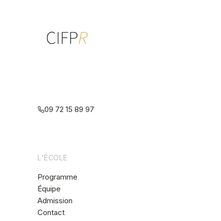
Centre interdisciplinaire de formation
à la psychothérapie relationnelle
multiréférentielle
09 72 15 89 97
L'ÉCOLE
Programme
Équipe
Admission
Contact