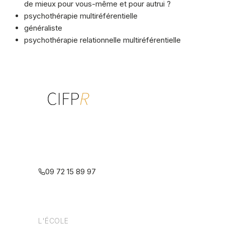
de mieux pour vous-même et pour autrui ?
psychothérapie multiréférentielle
généraliste
psychothérapie relationnelle multiréférentielle
Centre interdisciplinaire de formation
à la psychothérapie relationnelle
multiréférentielle
09 72 15 89 97
L'ÉCOLE