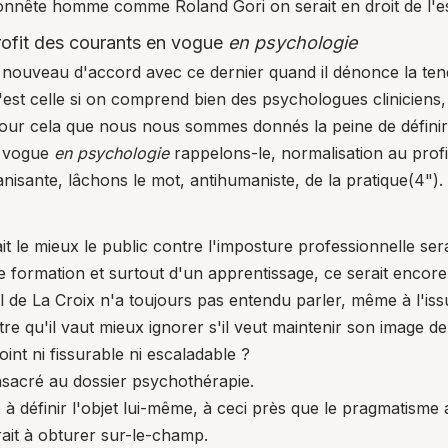
honnête homme comme Roland Gori on serait en droit de l'e
rofit des courants en vogue
en psychologie
nouveau d'accord avec ce dernier quand il dénonce la te
'est celle si on comprend bien des psychologues cliniciens
our cela que nous nous sommes donnés la peine de définir l
n vogue
en psychologie
rappelons-le, normalisation au profit
isante, lâchons le mot, antihumaniste, de la pratique(
4
").
it le mieux le public contre l'imposture professionnelle serai
formation et surtout d'un apprentissage, ce serait encore 
l de La Croix n'a toujours pas entendu parler, même à l'iss
 qu'il vaut mieux ignorer s'il veut maintenir son image de
int ni fissurable ni escaladable ?
sacré au dossier psychothérapie.
 à définir l'objet lui-même, à ceci près que le pragmatism
rait à obturer sur-le-champ.