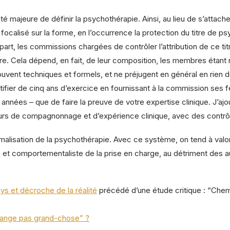
iculté majeure de définir la psychothérapie. Ainsi, au lieu de s’att
focalisé sur la forme, en l’occurrence la protection du titre de p
part, les commissions chargées de contrôler l’attribution de ce tit
itoire. Cela dépend, en fait, de leur composition, les membres ét
 souvent techniques et formels, et ne préjugent en général en rien
tifier de cinq ans d’exercice en fournissant à la commission ses fe
années – que de faire la preuve de votre expertise clinique. J’ajou
ours de compagnonnage et d’expérience clinique, avec des contrôl
rmalisation de la psychothérapie. Avec ce système, on tend à valo
et comportementaliste de la prise en charge, au détriment des au
s et décroche de la réalité
précédé d’une étude critique : “Chemi
change pas grand-chose” ?