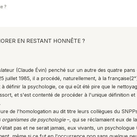
te ?
NORER EN RESTANT HONNÊTE ?
islateur (Claude Évin) penché sur un autre des quatre pans d
 juillet 1985, il a procédé, naturellement, à la française(
2
"
 définir la psychologie, ce qui eût été pire que le nettoyag
rt, et s'est contenté de procéder à l'unique définition et p
.
clure de l'homologation au dit titre leurs collègues du S
s organismes de psychologie
–, qui se réclamaient eux de l
tait pas et ne serait jamais, eux vivants, un psychologue 
ment, même si ce fut en l'occurrence non sans quelque peu 