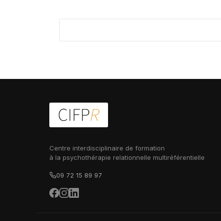
Centre interdisciplinaire de formation
à la psychothérapie relationnelle multiréférentielle
09 72 15 89 97