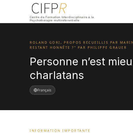
Centre de Formation Interdisciplinaire à la
Psychothérapie multiréférentielle
ROLAND GORI, PROPOS RECUEILLIS PAR MARI
RESTANT HONNÊTE ?" PAR PHILIPPE GRAUER
Personne n’est mieu
charlatans
Français
INFORMATION IMPORTANTE