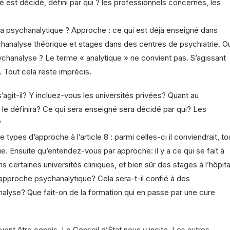
 est décidé, défini par qui ? les professionnels concernés, les
 la psychanalytique ? Approche : ce qui est déjà enseigné dans
chanalyse théorique et stages dans des centres de psychiatrie. O
chanalyse ? Le terme « analytique » ne convient pas. S’agissant
. Tout cela reste imprécis.
s’agit-il? Y incluez-vous les universités privées? Quant au
e définira? Ce qui sera enseigné sera décidé par qui? Les
?
pes d’approche à l’article 8 : parmi celles-ci il conviendrait, to
ue. Ensuite qu’entendez-vous par approche: il y a ce qui se fait à
s certaines universités cliniques, et bien sûr des stages à l’hôpita
’approche psychanalytique? Cela sera-t-il confié à des
alyse? Que fait-on de la formation qui en passe par une cure
ent être concis. Le Conseil d’État nous y incite. Les autres