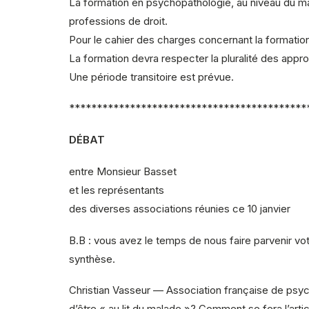
La formation en psychopathologie, au niveau du m
professions de droit.
Pour le cahier des charges concernant la formatio
La formation devra respecter la pluralité des appr
Une période transitoire est prévue.
*******************************************
DÉBAT
entre Monsieur Basset
et les représentants
des diverses associations réunies ce 10 janvier
B.B : vous avez le temps de nous faire parvenir vo
synthèse.
Christian Vasseur — Association française de psych
d’être « au lit du malade »? Comment se fera l’articu