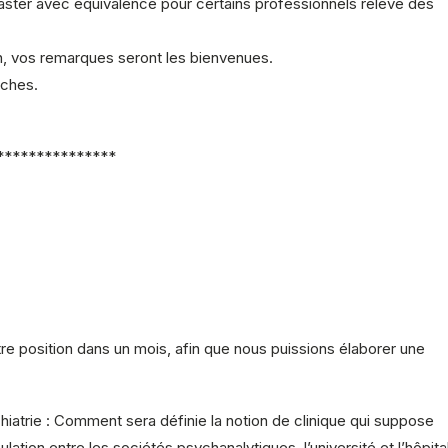
aster avec équivalence pour certains professionnels relève des
n, vos remarques seront les bienvenues.
oches.
***************
tre position dans un mois, afin que nous puissions élaborer une
iatrie : Comment sera définie la notion de clinique qui suppose
lation entre les sociétés psychanalytiques, l’université et l’hôpital