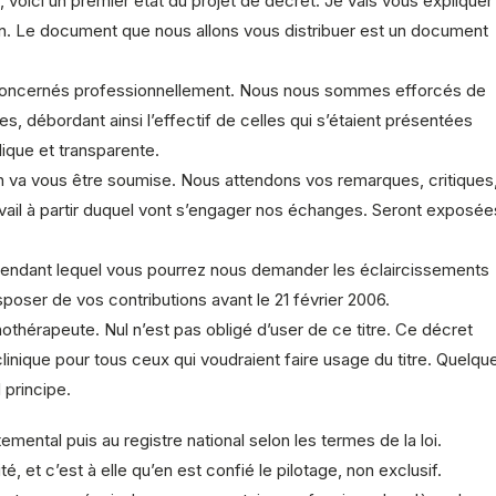
, voici un premier état du projet de décret. Je vais vous expliquer 
tion. Le document que nous allons vous distribuer est un document
t concernés professionnellement. Nous nous sommes efforcés de
 débordant ainsi l’effectif de celles qui s’étaient présentées
ique et transparente.
n va vous être soumise. Nous attendons vos remarques, critiques
avail à partir duquel vont s’engager nos échanges. Seront exposée
ui pendant lequel vous pourrez nous demander les éclaircissements
ser de vos contributions avant le 21 février 2006.
othérapeute. Nul n’est pas obligé d’user de ce titre. Ce décret
clinique pour tous ceux qui voudraient faire usage du titre. Quelqu
 principe.
emental puis au registre national selon les termes de la loi.
é, et c’est à elle qu’en est confié le pilotage, non exclusif.