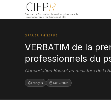
Centre de Formation Interdisciplinaire à la
Psychothérapie multiréférentielle
GRAUER PHILIPPE
VERBATIM de la pre
professionnels du p
Concertation Basset au ministère de la 
Français
14/12/2006