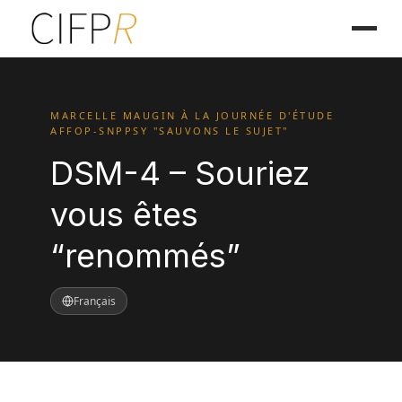
MARCELLE MAUGIN À LA JOURNÉE D'ÉTUDE
AFFOP-SNPPSY "SAUVONS LE SUJET"
DSM-4 – Souriez
vous êtes
“renommés”
Français